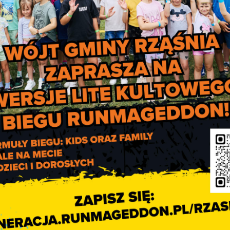
a dotyczące nie tylko planowanych przerw w danej lokalizacji
orientacyjnym czasem usunięcia wraz z poglądową mapą zasięgu 
osić.
Audyt krajobrazow
województwa łódzkieg