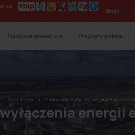
nia.pl
Urząd
Fundusze zewnętrzne
Programy gminne
⌂
Strona Główna
Planowane wyłączenia energii elektryczne
wyłączenia energii e