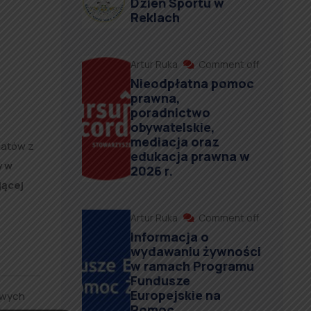
Dzień Sportu w
Reklach
Artur Ruka
Comment off
Nieodpłatna pomoc
prawna,
poradnictwo
obywatelskie,
mediacja oraz
hatów z
edukacja prawna w
y w
2026 r.
jącej
Artur Ruka
Comment off
Informacja o
wydawaniu żywności
w ramach Programu
Fundusze
Europejskie na
owych
Pomoc