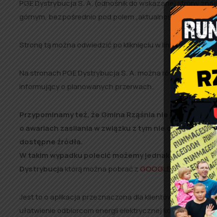
PGE Dystrybucja S. A. (odnośnik do wskazanej strony znaj
górnym, bezpośrednio pod polem „aktualności” –
rzasnia.
Stronę tą można odwiedzić po kliknięciu w link:
pgedystryb
Na stronach PGE Dystrybucja S. A. można również zamówi
informujący o planowanych przerwach.
Przypominamy też, że Gmina Rząśnia nie jest dystryb
o awariach zasilania w związku z tym nie dysponujem
dostępne źródła.
W takim wypadku polecić możemy jednak instalację n
Dystrybucja
którą można pobrać z
GOOGLE PLAY
lub
APP
Jest to
o aplikacja przeznaczona dla klientów Operatora 
ułatwienie odbiorcom energii elektrycznej kontakt z Usług