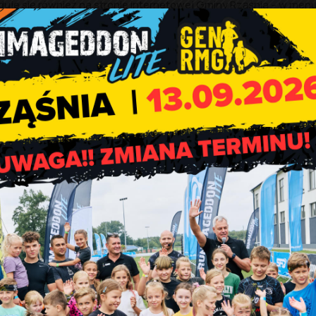
duje się również na stronie internetowej Gminy Rząśnia – w men
pl/wylaczenia
).
ucja.pl/strefa-klienta/planowane-wylaczenia
.
ć newsletter (przesyłany przez dystrybutora drogą mailową)
utorem energii i nie jest w żaden indywidualny sposób inf
y związanymi z tym informacjami z innych niż powszechnie
a Państwa urządzeniach przenośnych aplikacji
991 Assistan
 STORE
.
Systemu Dystrybucyjnego PGE Dystrybucja S.A. mająca na celu
odawcą w zakresie zgłoszeń o braku zasilania energią z jego sie