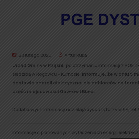
28 lutego 2025
Artur Ruka
Urząd Gminy w Rząśni,
po otrzymaniu informacji z PGE D
siedzibą w Rogowcu – Kurnosie,
informuje, że w dniu 5 m
dostawie energii elektrycznej dla odbiorców na teren
część miejscowości Gawłów i Biała.
Dodatkowych informacji udzielają dyspozytorzy w RE, tel. 
Informacje o planowanych wyłączeniach energii elektryc