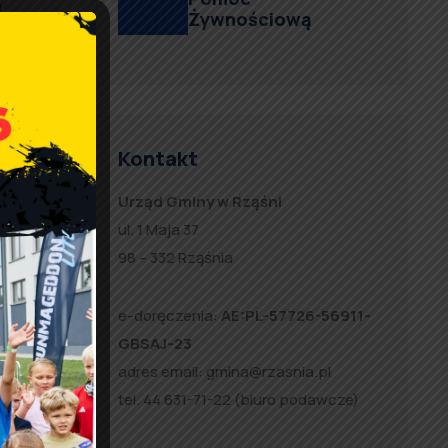
u
Żywnościową
Kontakt
Urząd Gminy w Rząśni
ul. 1 Maja 37
ormowana
98 – 332 Rząśnia
e-doręczenia:
AE:PL-57726-56911-
t PGE
GBSAJ-23
adres email:
gmina@rzasnia.pl
tel. 44 631-71-22 (biuro podawcze)
ci
.
Mogą