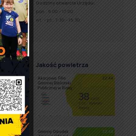
Godziny otwarcia Urzędu:
, ale
pon.: 9:00 – 17:00
awarii.
wt. – pt.: 7:30 – 15:30
Jakość powietrza
y
o