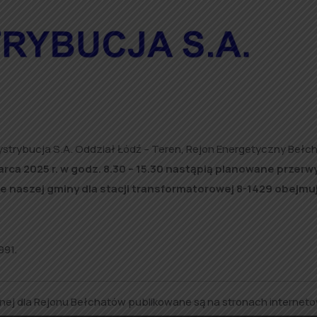
ystrybucja S.A. Oddział Łódź – Teren, Rejon Energetyczny Bełc
arca 2025 r. w godz. 8.30 – 15.30 nastąpią planowane przerw
ie naszej gminy dla stacji transformatorowej 8-1429 obejmu
991.
znej dla Rejonu Bełchatów publikowane są na stronach internet