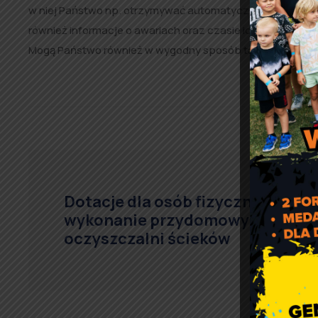
w niej Państwo np. otrzymywać automatyczne powiadomieni
również informacje o awariach oraz czasie ich trwania i 
Mogą Państwo również w wygodny sposób taką awarię zgł
Dotacje dla osób fizycznych na
wykonanie przydomowych
oczyszczalni ścieków