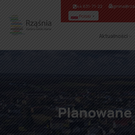
44 631-71-22
gmina@rzas
Polski
▼
Aktualności
Planowane 