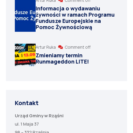
Artur Ruka
Comment off
Informacja o wydawaniu
żywności w ramach Programu
Fundusze Europejskie na
Pomoc Żywnościową
Artur Ruka
Comment off
Zmieniamy termin
Runmageddon LITE!
Kontakt
Urząd Gminy w Rząśni
ul. 1 Maja 37
98 – 332 Rząśnia