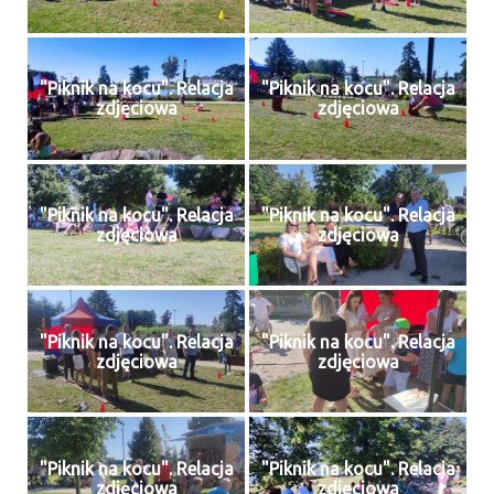
"Piknik na kocu". Relacja
"Piknik na kocu". Relacja
zdjęciowa
zdjęciowa
"Piknik na kocu". Relacja
"Piknik na kocu". Relacja
zdjęciowa
zdjęciowa
"Piknik na kocu". Relacja
"Piknik na kocu". Relacja
zdjęciowa
zdjęciowa
"Piknik na kocu". Relacja
"Piknik na kocu". Relacja
zdjęciowa
zdjęciowa