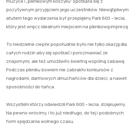
muzyce i „piknikowym koszyku” spotkała się z
pozytywnym przyjęciem jego uczestników. Niewątpliwym
atutem tego wydarzenia był przepiękny Park 600 – lecia,
który jest wręcz idealnym miejscem na piknikową imprezę
To niedzielne ciepłe popołudnie było nie tylko okazją dla
całych rodzin aby się spotkać i porozmawiać ze
znajomymi, ale też umożliwiło świetną wspólną zabawę.
Podczas pikniku bowiem nie zabrakło konkursów z
nagrodami, darmowych dmuchańców dla dzieci, a nawet
sposobności do tańca.
Wszystkim którzy odwiedzili Park 600 – lecia, dziękujemy.
Na pewno wrócimy, i to już niedługo, do tej i podobnych
form spędzania wolnego czasu.