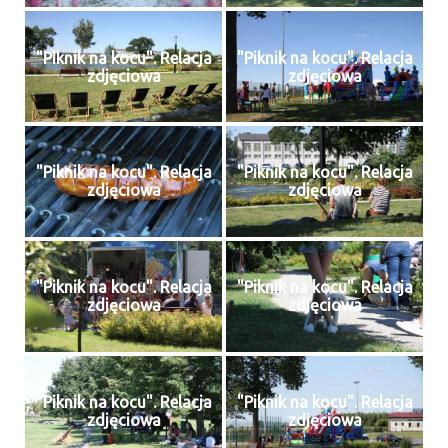
"Piknik na kocu". Relacja
"Piknik na kocu". Relacja
zdjęciowa
zdjęciowa
"Piknik na kocu". Relacja
"Piknik na kocu". Relacja
zdjęciowa
zdjęciowa
"Piknik na kocu". Relacja
"Piknik na kocu". Relacja
zdjęciowa
zdjęciowa
"Piknik na kocu". Relacja
"Piknik na kocu". Relacja
zdjęciowa
zdjęciowa