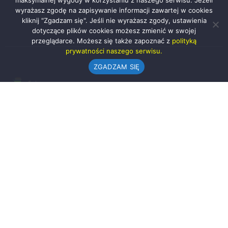
maksymalnej wygody w korzystaniu z naszego serwisu. Jeżeli
wyrażasz zgodę na zapisywanie informacji zawartej w cookies
kliknij "Zgadzam się". Jeśli nie wyrażasz zgody, ustawienia
dotyczące plików cookies możesz zmienić w swojej
przeglądarce. Możesz się także zapoznać z
polityką
prywatności naszego serwisu.
ZGADZAM SIĘ
Urząd Gminy w Rząśni
ul. 1 Maja 37
98-332 Rząśnia
AE:PL-57726-56911-GBSAJ-23 (e-doręczenia)
gmina@rzasnia.pl
44 631-71-22 (biuro podawcze)
Godziny otwarcia Urzędu: