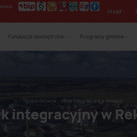
nia.pl
Urząd
Fundusze zewnętrzne
Programy gminne
⌂
Strona Główna
Piknik integracyjny w Reklach
ik integracyjny w Re