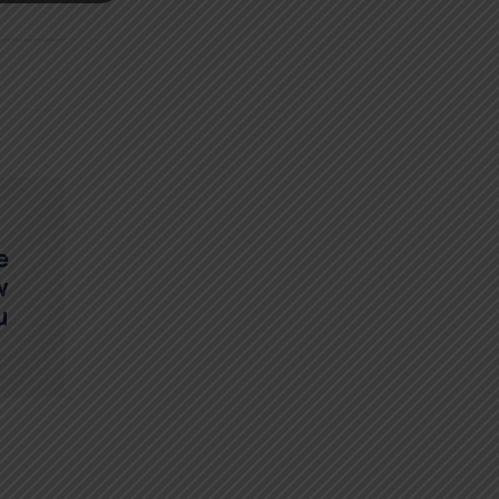
e
w
u