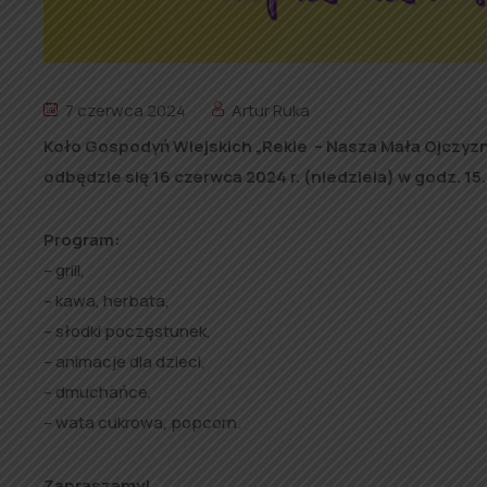
7 czerwca 2024
Artur Ruka
Koło Gospodyń Wiejskich „Rekle – Nasza Mała Ojczyzna
odbędzie się 16 czerwca 2024 r. (niedziela) w godz. 15.
Program:
– grill,
– kawa, herbata,
– słodki poczęstunek,
– animacje dla dzieci,
– dmuchańce,
– wata cukrowa, popcorn.
Zapraszamy!