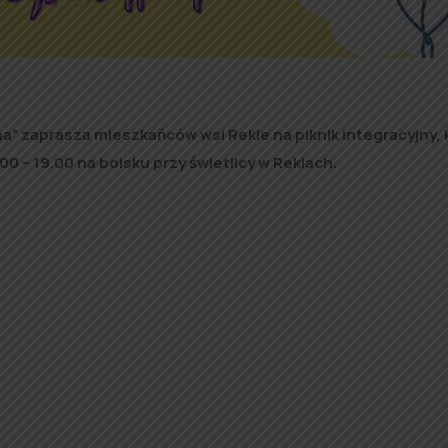
” zaprasza mieszkańców wsi Rekle na piknik integracyjny, 
00 – 19.00 na boisku przy świetlicy w Reklach.