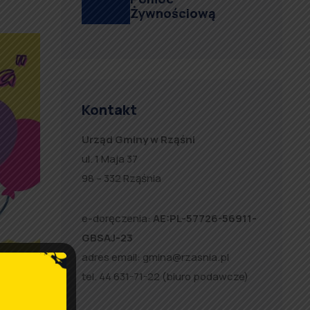
Żywnościową
Kontakt
Urząd Gminy w Rząśni
ul. 1 Maja 37
98 – 332 Rząśnia
e-doręczenia:
AE:PL-57726-56911-
GBSAJ-23
adres email:
gmina@rzasnia.pl
tel. 44 631-71-22 (biuro podawcze)