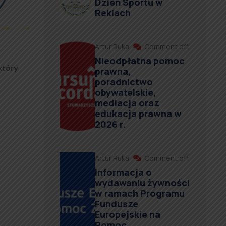
Dzień Sportu w
Reklach
Artur Ruka
Comment off
Nieodpłatna pomoc
który
prawna,
poradnictwo
obywatelskie,
mediacja oraz
edukacja prawna w
2026 r.
Artur Ruka
Comment off
Informacja o
wydawaniu żywności
w ramach Programu
Fundusze
Europejskie na
Pomoc