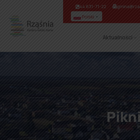
44 631-71-22
gmina@rzas
Polski
▼
Aktualności
Pikn