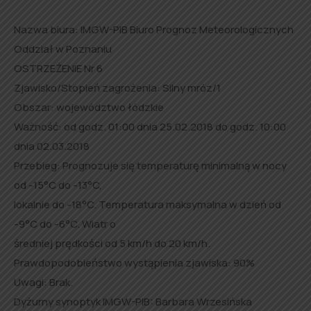
Nazwa biura: IMGW-PIB Biuro Prognoz Meteorologicznych
Oddział w Poznaniu
OSTRZEŻENIE Nr 6
Zjawisko/Stopień zagrożenia: Silny mróz/1
Obszar: województwo łódzkie
Ważność: od godz. 01:00 dnia 25.02.2018 do godz. 10:00
dnia 02.03.2018
Przebieg: Prognozuje się temperaturę minimalną w nocy
od -15°C do -13°C,
lokalnie do -18°C. Temperatura maksymalna w dzień od
-9°C do -6°C. Wiatr o
średniej prędkości od 5 km/h do 20 km/h.
Prawdopodobieństwo wystąpienia zjawiska: 90%
Uwagi: Brak.
Dyżurny synoptyk IMGW-PIB: Barbara Wrzesińska