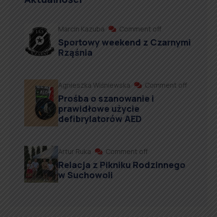
Marcin Kazuba
Comment off
Sportowy weekend z Czarnymi
Rząśnia
Agnieszka Wiśniewska
Comment off
Prośba o szanowanie i
prawidłowe użycie
defibrylatorów AED
Artur Ruka
Comment off
Relacja z Pikniku Rodzinnego
w Suchowoli