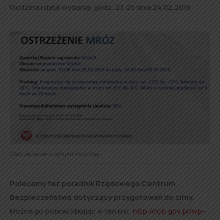
Godzina i data wydania: godz. 23:25 dnia 24.02.2018
Ostrzeżenie o silnym mroźnej
Polecamy też poradnik Rządowego Centrum
Bezpieczeństwa dotyczący przygotowań do zimy.
Można go pobrać klikając w ten link:
http://
rcb.gov.pl/
wp-