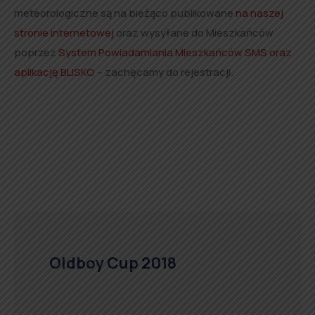
meteorologiczne są na bieżąco publikowane
na naszej
stronie internetowej
oraz wysyłane do Mieszkańców
poprzez
System Powiadamiania Mieszkańców SMS oraz
aplikację BLISKO
– zachęcamy do rejestracji.
Oldboy Cup 2018