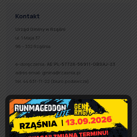
Kontakt
Urząd Gminy w Rząśni
ul. 1 Maja 37
98 – 332 Rząśnia
e-doręczenia:
AE:PL-57726-56911-GBSAJ-23
adres email:
gmina@rzasnia.pl
tel. 44 631-71-22 (biuro podawcze)
Godziny otwarcia Urzędu:
pon.: 9:00 – 17:00
wt. – pt.: 7:30 – 15:30