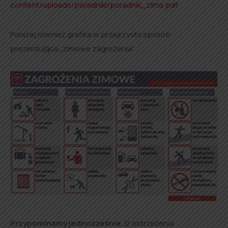
content/
uploads/
poradniki/
poradnik_zima.pd
f
Poniżej również grafika w przejrzysty sposób
prezentująca „zimowe zagrożenia” .
Przypominamy jednocześnie
, iż ostrzeżenia