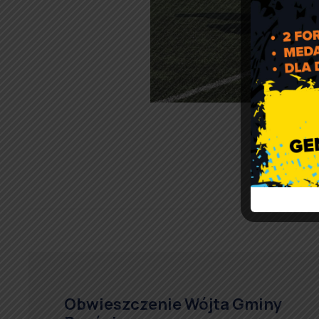
[P
Obwieszczenie Wójta Gminy