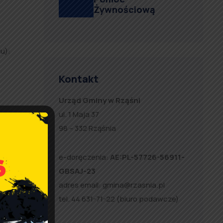
Żywnościową
u):
Kontakt
Urząd Gminy w Rząśni
ul. 1 Maja 37
98 – 332 Rząśnia
e-doręczenia:
AE:PL-57726-56911-
GBSAJ-23
adres email:
gmina@rzasnia.pl
tel. 44 631-71-22 (biuro podawcze)