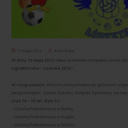
11 maja 2012
Artur Ruka
W dniu 10 maja 2012 roku
na terenie kompleksu boisk spo
Ligi Mistrzów – Łódzkie 2012”.
W rozgrywkach
, których pomysłodawcą i głównym organ
bezpośrednim Łódzki Szkolny Związek Sportowy, na na
oraz 14 – 16 lat. Były to:
– Szkoła Podstawowa w Białej,
– Szkoła Podstawowa w Rząśni,
– Szkoła Podstawowa w Stróży,