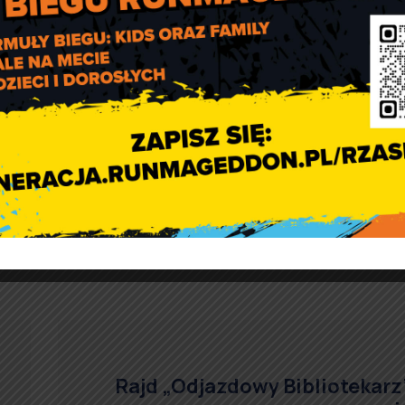
OKAŻ MINIATURY]
Rajd „Odjazdowy Bibliotekarz