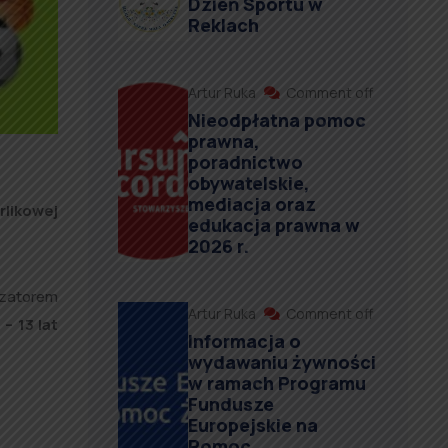
Dzień Sportu w
Reklach
Artur Ruka
Comment off
Nieodpłatna pomoc
prawna,
poradnictwo
obywatelskie,
mediacja oraz
rlikowej
edukacja prawna w
2026 r.
izatorem
Artur Ruka
Comment off
– 13 lat
Informacja o
wydawaniu żywności
w ramach Programu
Fundusze
Europejskie na
Pomoc