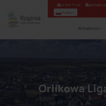
44 631-71-22
gmina@rzas
Polski
▼
Aktualności
⌂
Orlikowa Lig