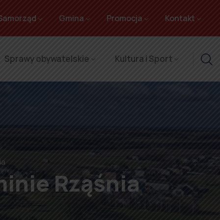
Samorząd
Gmina
Promocja
Kontakt
Sprawy obywatelskie
Kultura i Sport
ia
minie Rząśnia