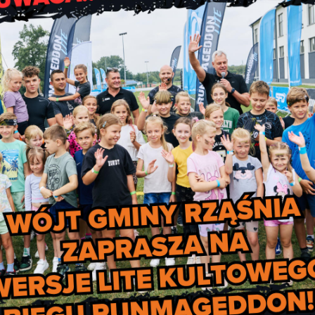
ć
dów.