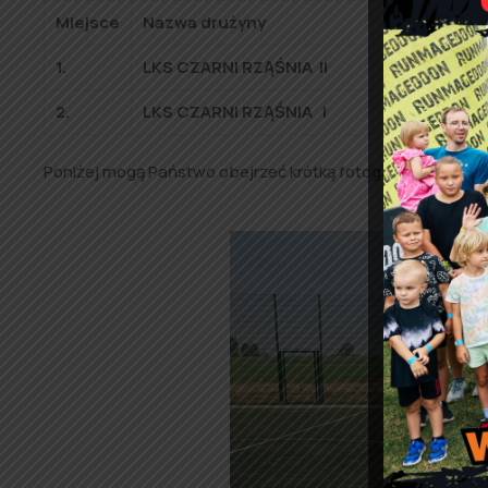
Miejsce
Nazwa drużyny
Miejscowoś
1.
LKS CZARNI RZĄŚNIA II
RZĄŚNIA
2.
LKS CZARNI RZĄŚNIA I
RZĄŚNIA
Poniżej mogą Państwo obejrzeć krótką fotogalerię z zawo