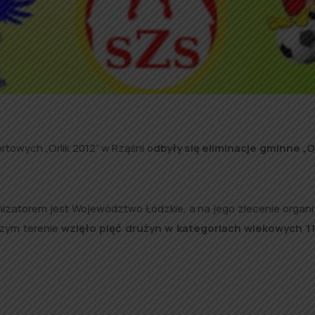
rtowych „Orlik 2012” w Rząśni o
dbyły się eliminacje gminne „O
izatorem jest Województwo Łódzkie, a na jego zlecenie organ
szym terenie
wzięło pięć drużyn w kategoriach wiekowych 11 