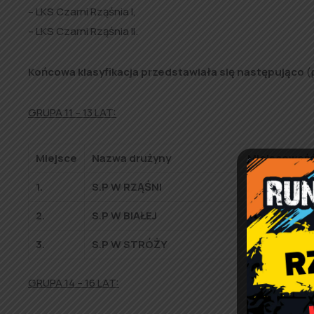
– LKS Czarni Rząśnia I,
– LKS Czarni Rząśnia II.
Końcowa klasyfikacja przedstawiała się następująco
(
GRUPA 11 – 13 LAT:
Miejsce
Nazwa drużyny
Miejscowoś
1.
S.P W RZĄŚNI
RZĄŚNIA
2.
S.P W BIAŁEJ
BIAŁA
3.
S.P W STRÓŻY
STRÓŻA
GRUPA 14 – 16 LAT: