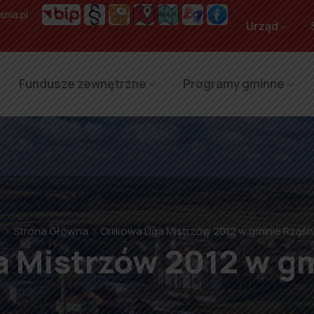
nia.pl
Urząd
Fundusze zewnętrzne
Programy gminne
Strona Główna
Orlikowa Liga Mistrzów 2012 w gminie Rząśn
a Mistrzów 2012 w g