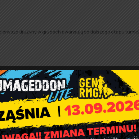
pierwsze drużyny w grupach awansują do dalszego etapu turniej
ć