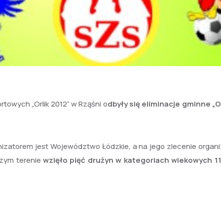
rtowych „Orlik 2012” w Rząśni o
dbyły się eliminacje gminne „O
izatorem jest Województwo Łódzkie, a na jego zlecenie organ
szym terenie
wzięło pięć drużyn w kategoriach wiekowych 11 