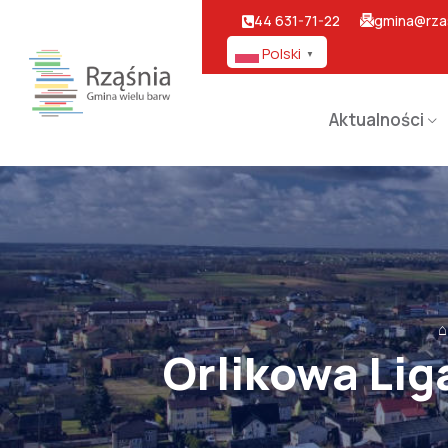
44 631-71-22
gmina@rzas
Polski
▼
Aktualności
⌂
Orlikowa Lig