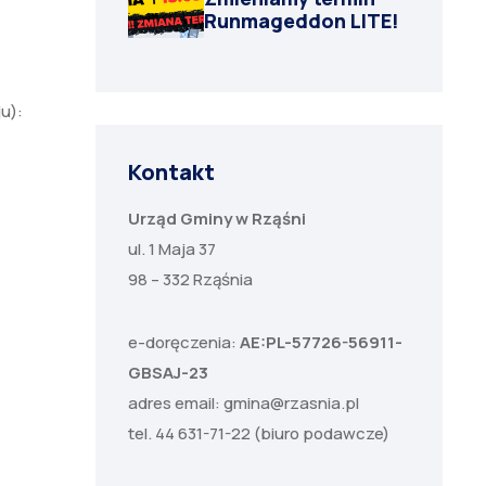
Runmageddon LITE!
u):
Kontakt
Urząd Gminy w Rząśni
ul. 1 Maja 37
98 – 332 Rząśnia
e-doręczenia:
AE:PL-57726-56911-
GBSAJ-23
adres email:
gmina@rzasnia.pl
tel. 44 631-71-22 (biuro podawcze)