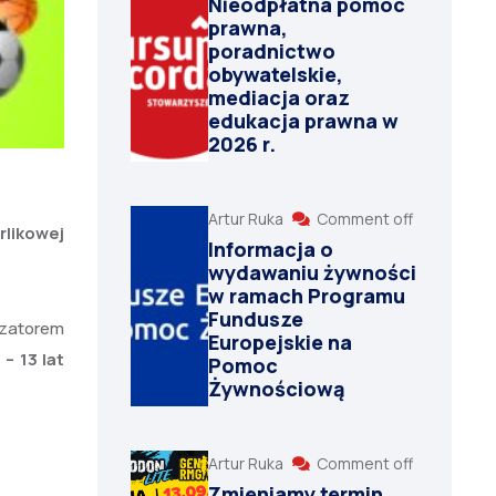
Nieodpłatna pomoc
prawna,
poradnictwo
obywatelskie,
mediacja oraz
edukacja prawna w
2026 r.
Artur Ruka
Comment off
rlikowej
Informacja o
wydawaniu żywności
w ramach Programu
Fundusze
izatorem
Europejskie na
– 13 lat
Pomoc
Żywnościową
Artur Ruka
Comment off
Zmieniamy termin