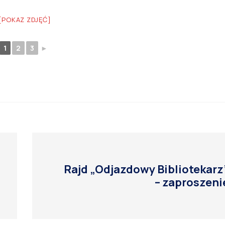
[POKAZ ZDJĘĆ]
1
2
3
►
Rajd „Odjazdowy Bibliotekarz
– zaproszeni