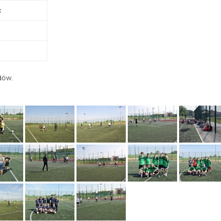
ć
dów.