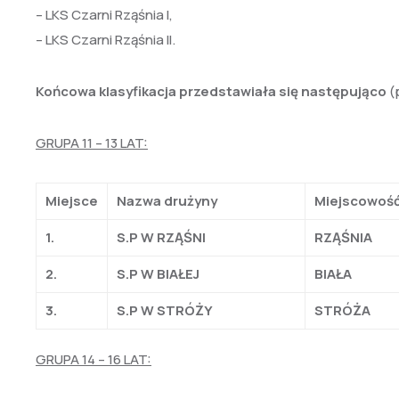
– LKS Czarni Rząśnia I,
– LKS Czarni Rząśnia II.
Końcowa klasyfikacja przedstawiała się następująco
(
GRUPA 11 – 13 LAT:
Miejsce
Nazwa drużyny
Miejscowoś
1.
S.P W RZĄŚNI
RZĄŚNIA
2.
S.P W BIAŁEJ
BIAŁA
3.
S.P W STRÓŻY
STRÓŻA
GRUPA 14 – 16 LAT: