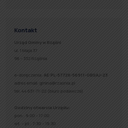
Kontakt
Urząd Gminy w Rząśni
ul. 1 Maja 37
98 – 332 Rząśnia
e-doręczenia:
AE:PL-57726-56911-GBSAJ-23
adres email:
gmina@rzasnia.pl
tel. 44 631-71-22 (biuro podawcze)
Godziny otwarcia Urzędu:
pon.: 9:00 – 17:00
wt. – pt.: 7:30 – 15:30