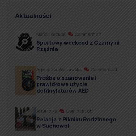
Aktualności
Marcin Kazuba
Comment off
Sportowy weekend z Czarnymi
Rząśnia
Agnieszka Wiśniewska
Comment off
Prośba o szanowanie i
prawidłowe użycie
defibrylatorów AED
Artur Ruka
Comment off
Relacja z Pikniku Rodzinnego
w Suchowoli