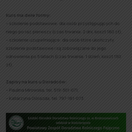
Kurs ma dwie formy:
– szkolenie podstawowe: dla osób przystępujących do
niego po raz pierwszy (czas trwania: 2 dni, koszt 180 zł),
– szkolenie uzupełniające: dla osób które ukończyły
szkolenie podstawowe i są zobowiązane do jego
odnowienia po 5 latach (czas trwania: 1 dzień, koszt 150
zł).
Zapisy na kurs u Doradców:
– Paulina Mirowska, tel. 519-301-071,
– Katarzyna Górazda, tel. 797-181-073.