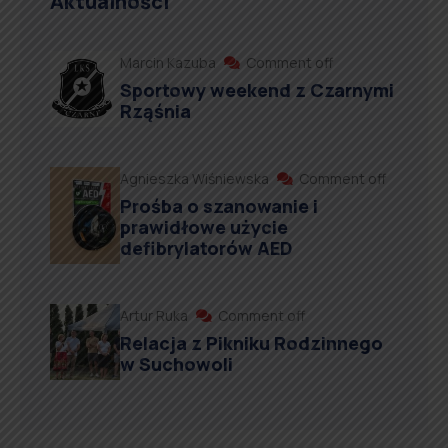
Aktualności
Marcin Kazuba
Comment off
Sportowy weekend z Czarnymi
Rząśnia
Agnieszka Wiśniewska
Comment off
Prośba o szanowanie i
prawidłowe użycie
defibrylatorów AED
Artur Ruka
Comment off
Relacja z Pikniku Rodzinnego
w Suchowoli