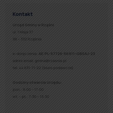
Kontakt
Urząd Gminy w Rząśni
ul. 1 Maja 37
98 – 332 Rząśnia
e-doręczenia:
AE:PL-57726-56911-GBSAJ-23
adres email:
gmina@rzasnia.pl
tel. 44 631-71-22 (biuro podawcze)
Godziny otwarcia Urzędu:
pon.: 9:00 – 17:00
wt. – pt.: 7:30 – 15:30