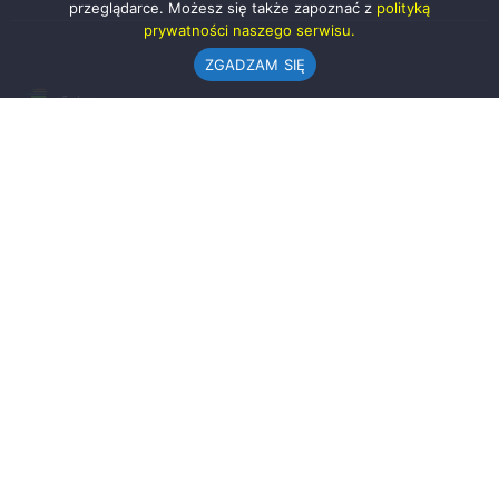
przeglądarce. Możesz się także zapoznać z
polityką
prywatności naszego serwisu.
ZGADZAM SIĘ
Urząd Gminy w Rząśni
ul. 1 Maja 37
98-332 Rząśnia
AE:PL-57726-56911-GBSAJ-23 (e-doręczenia)
gmina@rzasnia.pl
44 631-71-22 (biuro podawcze)
Godziny otwarcia Urzędu:
pon.: 9.00-17.00
wt.-pt.: 7.30-15.30