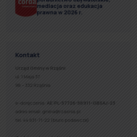
mediacja oraz edukacja
prawna w 2026 r.
Kontakt
Urząd Gminy w Rząśni
ul. 1 Maja 37
98 – 332 Rząśnia
e-doręczenia:
AE:PL-57726-56911-GBSAJ-23
adres email:
gmina@rzasnia.pl
tel. 44 631-71-22 (biuro podawcze)