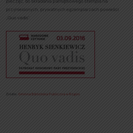
pieczęć, do składania pamiątkowego stempla na
przyniesionych, prywatnych egzemplarzach powieści
„Quo vadis”.
Źródło:
Gminna Biblioteka Publiczna w Rząśni