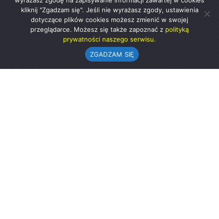
wyrażasz zgodę na zapisywanie informacji zawartej w cookies
kliknij "Zgadzam się". Jeśli nie wyrażasz zgody, ustawienia
dotyczące plików cookies możesz zmienić w swojej
przeglądarce. Możesz się także zapoznać z
polityką
prywatności naszego serwisu.
ZGADZAM SIĘ
Urząd Gminy w Rząśni
ul. 1 Maja 37
98-332 Rząśnia
AE:PL-57726-56911-GBSAJ-23 (e-doręczenia)
gmina@rzasnia.pl
44 631-71-22 (biuro podawcze)
Godziny otwarcia Urzędu:
pon.: 9.00-17.00