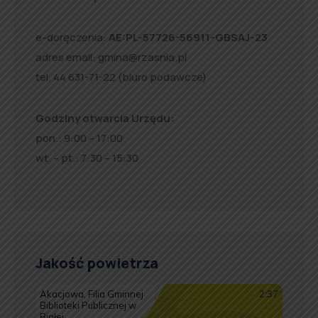
e-doręczenia:
AE:PL-57726-56911-GBSAJ-23
adres email:
gmina@rzasnia.pl
tel. 44 631-71-22 (biuro podawcze)
Godziny otwarcia Urzędu:
pon.: 9:00 – 17:00
wt. – pt.: 7:30 – 15:30
Jakość powietrza