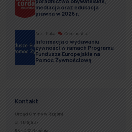
poradnictwo obywatelskie,
mediacja oraz edukacja
prawna w 2026 r.
Artur Ruka
Comment off
Informacja o wydawaniu
żywności w ramach Programu
Fundusze Europejskie na
Pomoc Żywnościową
Kontakt
Urząd Gminy w Rząśni
ul. 1 Maja 37
98 – 332 Rząśnia