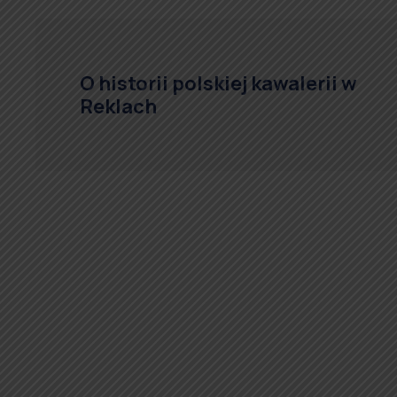
O historii polskiej kawalerii w
Reklach