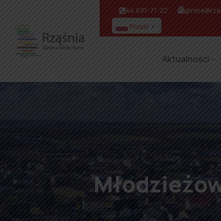
44 631-71-22
gmina@rzas
Polski
▼
Aktualności
Młodzieżow