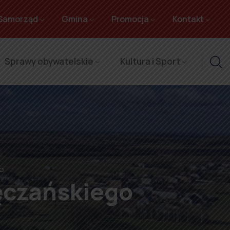
Samorząd
Gmina
Promocja
Kontakt
Sprawy obywatelskie
Kultura i Sport
go
ęczańskiego