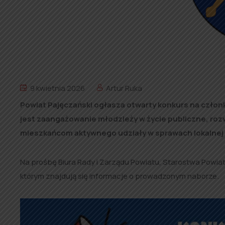
9 kwietnia 2026
Artur Ruka
Powiat Pajęczański ogłasza otwarty konkurs na czło
jest zaangażowanie młodzieży w życie publiczne, ro
mieszkańcom aktywnego udziały w sprawach lokalnej
Na prośbę Biura Rady i Zarządu Powiatu, Starostwa Powi
którym znajdują się informacje o prowadzonym naborze.