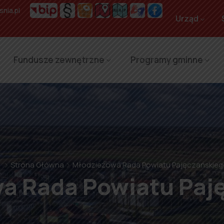
nia.pl
Urząd
Fundusze zewnętrzne
Programy gminne
⌂
Strona Główna
Młodzieżowa Rada Powiatu Pajęczańskie
a Rada Powiatu Paj