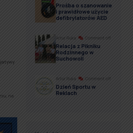
Prośba o szanowanie
i prawidłowe użycie
defibrylatorów AED
Artur Ruka
Comment off
Relacja z Pikniku
Rodzinnego w
Suchowoli
cjatywy
Artur Ruka
Comment off
Dzień Sportu w
Reklach
rsu, na