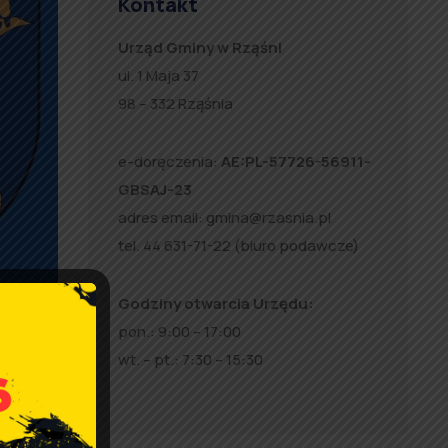
Kontakt
Urząd Gminy w Rząśni
ul. 1 Maja 37
98 – 332 Rząśnia
e-doręczenia:
AE:PL-57726-56911-
GBSAJ-23
adres email:
gmina@rzasnia.pl
tel. 44 631-71-22 (biuro podawcze)
Godziny otwarcia Urzędu:
pon.: 9:00 – 17:00
wt. – pt.: 7:30 – 15:30