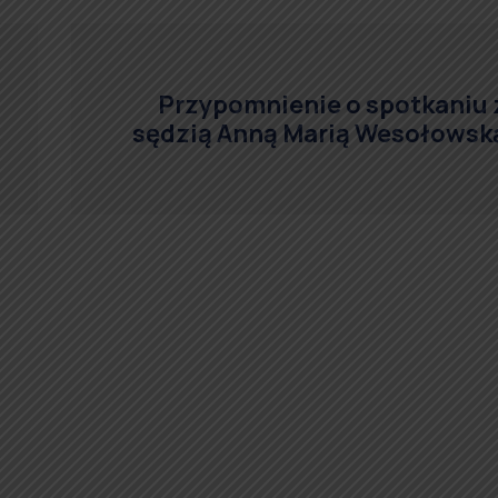
Przypomnienie o spotkaniu 
sędzią Anną Marią Wesołowsk