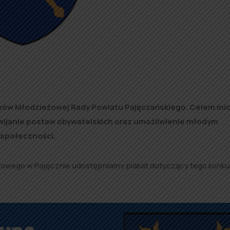
nków Młodzieżowej Rady Powiatu Pajęczańskiego. Celem ini
zwijanie postaw obywatelskich oraz umożliwienie młodym
 społeczności.
atowego w Pajęcznie udostępniamy plakat dotyczący tego konku