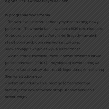
o godz. 17.00 w świetlicy w Reklach.
W programie wydarzenia:
– filmowa lekcja historii: zobaczymy inscenizację bitwy
pod Mokrą. To właśnie tam, 1 września 1939 roku niedaleko
Kłobucka, polscy ułani z Wołyńskiej Brygady Kawalerii
stawili bohaterski opór niemieckim czołgom,
udowadniając swoją niezwykłą skuteczność,
– wielkie starcia kawalerii: Paweł opowie również o bitwie
pod Komarowem (1910 r.) – największej bitwie konnej XX
wieku, w której polscy ułani rozbili legendarną Armię Konną
Siemiona Budionnego,
– pokaz umundurowania: nasz gość zaprezentuje
autentyczne odwzorowane stroje ułanów polskich z
okresu wojny.