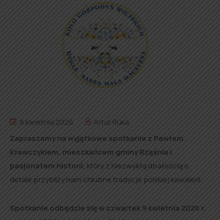
8 kwietnia 2026
Artur Ruka
Zapraszamy na wyjątkowe spotkanie z Pawłem
Krawczykiem, mieszkańcem gminy Rząśnia i
pasjonatem historii,
który z niezwykłą dbałością o
detale przybliży nam chlubne tradycje polskiej kawalerii.
Spotkanie odbędzie się w czwartek 9 kwietnia 2026 r.