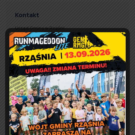
Kontakt
Urząd Gminy w Rząśni
ul. 1 Maja 37
98 – 332 Rząśnia
e-doręczenia:
AE:PL-57726-56911-GBSAJ-23
adres email:
gmina@rzasnia.pl
tel. 44 631-71-22 (biuro podawcze)
Godziny otwarcia Urzędu:
pon.: 9:00 – 17:00
wt. – pt.: 7:30 – 15:30