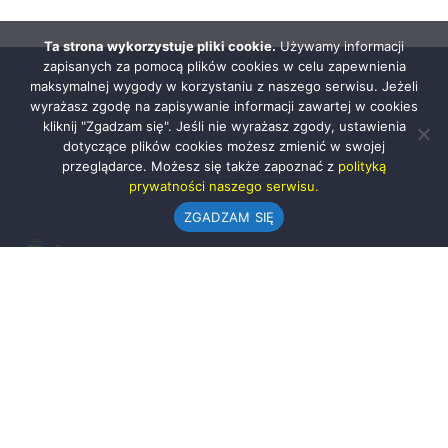
Ta strona wykorzystuje pliki cookie.
Używamy informacji
zapisanych za pomocą plików cookies w celu zapewnienia
maksymalnej wygody w korzystaniu z naszego serwisu. Jeżeli
wyrażasz zgodę na zapisywanie informacji zawartej w cookies
kliknij "Zgadzam się". Jeśli nie wyrażasz zgody, ustawienia
dotyczące plików cookies możesz zmienić w swojej
przeglądarce. Możesz się także zapoznać z
polityką
prywatności naszego serwisu.
ZGADZAM SIĘ
Urząd Gminy w Rząśni
ul. 1 Maja 37
98-332 Rząśnia
AE:PL-57726-56911-GBSAJ-23 (e-doręczenia)
gmina@rzasnia.pl