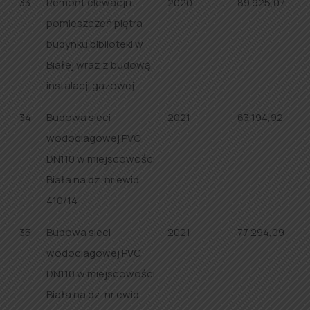
33
Remont elewacji i
2020
89 925,07
pomieszczeń piętra
budynku biblioteki w
Białej wraz z budową
instalacji gazowej
34
Budowa sieci
2021
63 194,92
wodociagowej PVC
DN110 w miejscowości
Biała na dz. nr ewid.
410/14
35
Budowa sieci
2021
77 294,09
wodociagowej PVC
DN110 w miejscowości
Biała na dz. nr ewid.