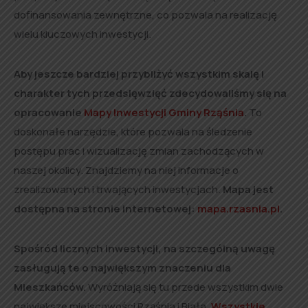
dofinansowania zewnętrzne, co pozwala na realizację
wielu kluczowych inwestycji.
Aby jeszcze bardziej przybliżyć wszystkim skalę i
charakter tych przedsięwzięć zdecydowaliśmy się na
opracowanie
Mapy Inwestycji Gminy Rząśnia
.
To
doskonałe narzędzie, które pozwala na śledzenie
postępu prac i wizualizację zmian zachodzących w
naszej okolicy. Znajdziemy na niej informacje o
zrealizowanych i trwających inwestycjach.
Mapa jest
dostępna na stronie internetowej:
mapa.rzasnia.pl
.
Spośród licznych inwestycji, na szczególną uwagę
zasługują te o największym znaczeniu dla
Mieszkańców.
Wyróżniają się tu przede wszystkim dwie
największe miejscowości Rząśnia i Biała.
Wszystkie