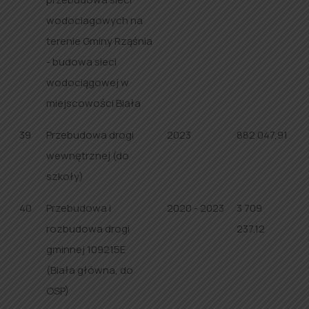
wodociagowych na
terenie Gminy Rząśnia
- budowa sieci
wodociągowej w
miejscowości Biała
39
Przebudowa drogi
2023
882 047,91
wewnętrznej (do
szkoły)
40
Przebudowa i
2020 - 2023
3 709
rozbudowa drogi
237,12
gminnej 109215E
(Biała główna, do
OSP)