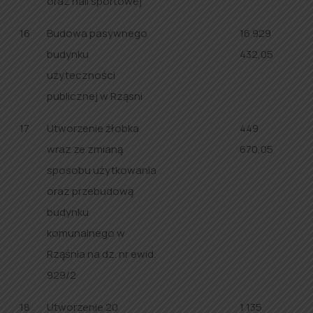
oraz hali sportowej
16
Budowa pasywnego
16 929
budynku
432,05
użyteczności
publicznej w Rząsni
17
Utworzenie żłobka
449
wraz ze zmianą
670,05
sposobu użytkowania
oraz przebudową
budynku
komunalnego w
Rząśnia na dz. nr ewid.
929/2
18
Utworzenie 20
1 135