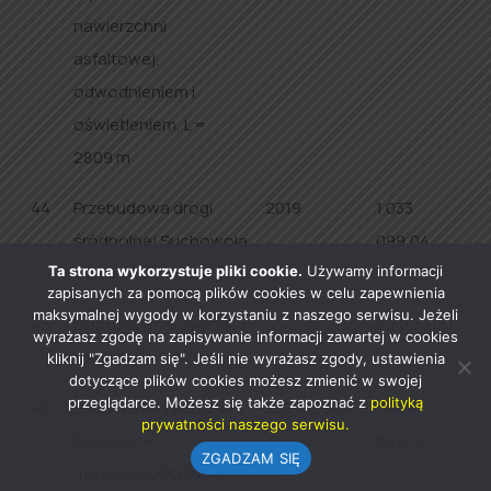
nawierzchni
asfaltowej,
odwodnieniem i
oświetleniem, L =
2809 m
44
Przebudowa drogi
2019
1 033
śródpolnej Suchowola
099,04
- Gawłów L = 1364 m
Ta strona wykorzystuje pliki cookie.
Używamy informacji
zapisanych za pomocą plików cookies w celu zapewnienia
maksymalnej wygody w korzystaniu z naszego serwisu. Jeżeli
45
Doposażenie świetlicy
22 000,00
wyrażasz zgodę na zapisywanie informacji zawartej w cookies
wiejskiej w Gawłowie
kliknij "Zgadzam się". Jeśli nie wyrażasz zgody, ustawienia
dotyczące plików cookies możesz zmienić w swojej
przeglądarce. Możesz się także zapoznać z
polityką
46
Budowa oczyszczalni
2020-2023
7 024
prywatności naszego serwisu.
ścieków w
549,74
ZGADZAM SIĘ
miejscowości Biała