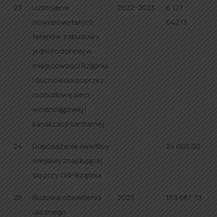
23
Uzbrojenie
2022-2023
6 127
nowopowstałych
642,13
terenów zabudowy
jednorodzinnej w
miejscowości Rząśnia
i Suchowola poprzez
rozbudowę sieci
wodociągowej i
kanalizacji sanitarnej
24
Doposażenie świetlicy
24 000,00
wiejskiej znajdującej
się przy OSP Rząśnia
25
Budowa oświetlenia
2023
159 887,70
ulicznego