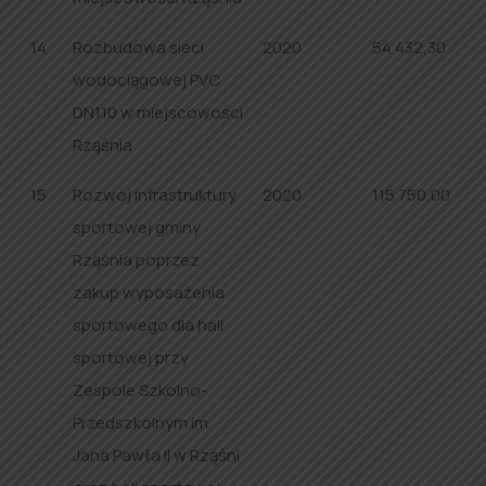
14
Rozbudowa sieci
2020
54 432,30
wodociągowej PVC
DN110 w miejscowości
Rząśnia
15
Rozwój infrastruktury
2020
115 750,00
sportowej gminy
Rząśnia poprzez
zakup wyposażenia
sportowego dla hali
sportowej przy
Zespole Szkolno-
Przedszkolnym im.
Jana Pawła II w Rząśni