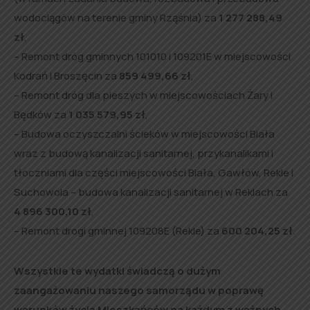
wodociągów na terenie gminy Rząśnia) za
1 277 288,49
zł
,
– Remont dróg gminnych 101010 i 109201E w miejscowości
Kodrań i Broszęcin za
859 499,66 zł
,
– Remont dróg dla pieszych w miejscowościach Żary i
Będków za
1 035 579,95 zł
,
– Budowa oczyszczalni ścieków w miejscowości Biała
wraz z budową kanalizacji sanitarnej, przykanalikami i
tłoczniami dla części miejscowości Biała, Gawłów, Rekle i
Suchowola – budowa kanalizacji sanitarnej w Reklach za
4 896 300,10 zł
,
– Remont drogi gminnej 109208E (Rekle) za
600 204,25 zł
.
Wszystkie te wydatki świadczą o dużym
zaangażowaniu naszego samorządu w poprawę
warunków życia Mieszkańców na każdym z ważnych