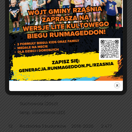
zagospodarowaniem
na dz. 1071, 340/4
10
Rozbudowa sieci
2019
141 395,65
wodociagowej PVC
DN160 (ul. Bielskiego), L
= 542,90 m
11
Budowa linii kablowej
2019
146 036,55
oświetlenia ulicznego
w pasie drogi gminnej
109209E Rząśnia -
Suchowola (20szt
lamp, oświetlenie LED)
12
Rozbiórka 3 budynków
2018-2020
2 477