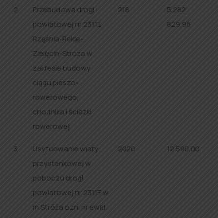
2
Przebudowa drogi
218
5 282
powiatowej nr 2311E
829,96
Rząśnia-Rekle-
Zielęcin-Stróża w
zakresie budowy
ciągu pieszo-
rowerowego,
chodnika i ścieżki
rowerowej
3
Usytuowanie wiaty
2020
12 590,00
przystankowej w
poboczu drogi
powiatowej nr 2311E w
m.Stróża ozn. nr ewid.