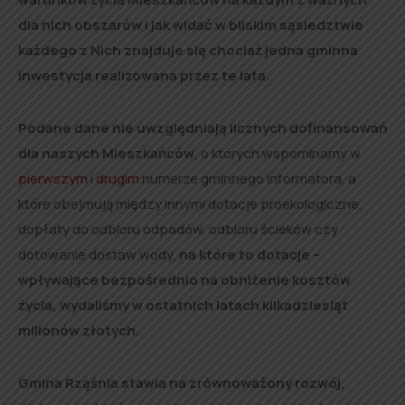
dla nich obszarów i jak widać w bliskim sąsiedztwie
każdego z Nich znajduje się chociaż jedna gminna
inwestycja realizowana przez te lata.
Podane dane nie uwzględniają licznych dofinansowań
dla naszych Mieszkańców
, o których wspominamy w
pierwszym
i
drugim
numerze gminnego informatora, a
które obejmują między innymi dotacje proekologiczne,
dopłaty do odbioru odpadów, odbioru ścieków czy
dotowanie dostaw wody,
na które to dotacje –
wpływające bezpośrednio na obniżenie kosztów
życia, wydaliśmy w ostatnich latach kilkadziesiąt
milionów złotych.
Gmina Rząśnia stawia na zrównoważony rozwój,