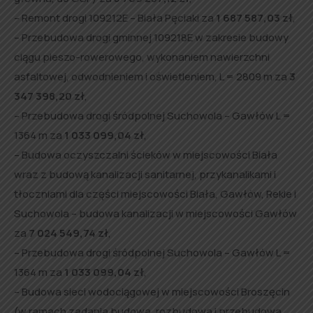
– Remont drogi 109212E – Biała Pęciaki za
1 687 587,03 zł
,
– Przebudowa drogi gminnej 109218E w zakresie budowy
ciągu pieszo-rowerowego, wykonaniem nawierzchni
asfaltowej, odwodnieniem i oświetleniem, L = 2809 m za
3
347 398,20 zł
,
– Przebudowa drogi śródpolnej Suchowola – Gawłów L =
1364 m za
1 033 099,04 zł
,
– Budowa oczyszczalni ścieków w miejscowości Biała
wraz z budową kanalizacji sanitarnej, przykanalikami i
tłoczniami dla części miejscowości Biała, Gawłów, Rekle i
Suchowola – budowa kanalizacji w miejscowości Gawłów
za
7 024 549,74 zł
,
– Przebudowa drogi śródpolnej Suchowola – Gawłów L =
1364 m za
1 033 099,04 zł
,
– Budowa sieci wodociągowej w miejscowości Broszęcin
(w ramach zadania budowa, rozbudowa i przebudowa