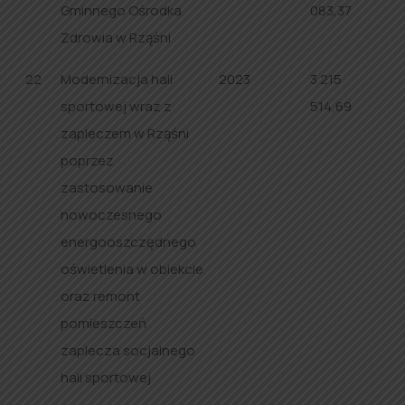
Gminnego Ośrodka
083,37
Zdrowia w Rząśni
22
Modernizacja hali
2023
3 215
sportowej wraz z
514,69
zapleczem w Rząśni
poprzez
zastosowanie
nowoczesnego
energooszczędnego
oświetlenia w obiekcie
oraz remont
pomieszczeń
zaplecza socjalnego
hali sportowej