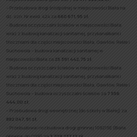
– Przebudowa drogi śródpolnej w miejscowości Biała na
dz. ozn. Nr ewid. 424 za
660 671,95 zł
,
– Budowa oczyszczalni ścieków w miejscowości Biała
wraz z budową kanalizacji sanitarnej, przykanalikami i
tłoczniami dla części miejscowości Biała, Gawłów, Rekle i
Suchowola – budowa kanalizacji sanitarnej w
miejscowości Biała za
25 391 442,75 zł
,
– Budowa oczyszczalni ścieków w miejscowości Biała
wraz z budową kanalizacji sanitarnej, przykanalikami i
tłoczniami dla części miejscowości Biała, Gawłów, Rekle i
Suchowola – budowa oczyszczalni ścieków za
7 556
444,00 zł
,
– Przebudowa drogi wewnętrznej (do szkoły w Białej) za
882 047,91 zł
,
– Przebudowa i rozbudowa drogi gminnej 109215E (Biała
główna, do OSP) za
3 709 237,12 zł
,