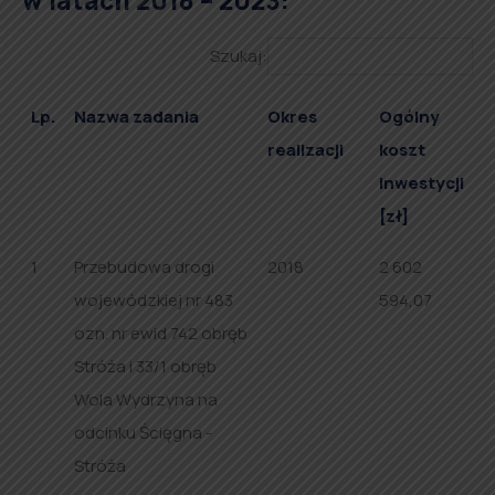
w latach 2018 – 2023:
Szukaj:
Lp.
Nazwa zadania
Okres
Ogólny
realizacji
koszt
inwestycji
[zł]
1
Przebudowa drogi
2018
2 602
wojewódzkiej nr 483
594,07
ozn. nr ewid 742 obręb
Stróża i 33/1 obręb
Wola Wydrzyna na
odcinku Ścięgna -
Stróża