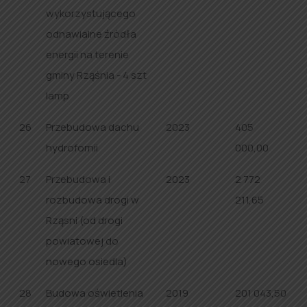
wykorzystującego
odnawialne źródła
energii na terenie
gminy Rząśnia - 4 szt
lamp
26
Przebudowa dachu
2023
405
hydrofornii
000,00
27
Przebudowa i
2023
2 772
rozbudowa drogi w
211,65
Rząsni (od drogi
powiatowej do
nowego osiedla)
28
Budowa oświetlenia
2019
201 043,50