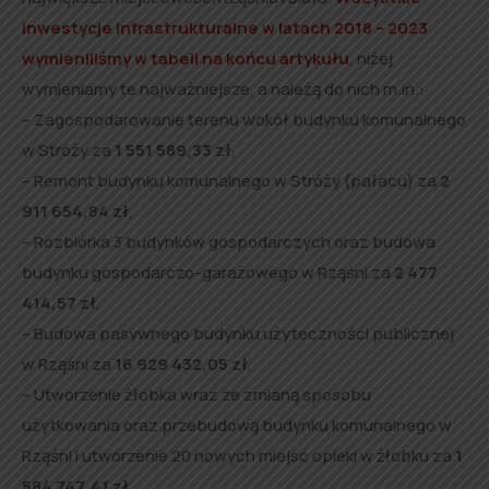
inwestycje infrastrukturalne w latach 2018 – 2023
wymieniliśmy w tabeli na końcu artykułu
, niżej
wymieniamy te najważniejsze, a należą do nich m.in.:
– Zagospodarowanie terenu wokół budynku komunalnego
w Stróży za
1 551 589,33 zł
,
– Remont budynku komunalnego w Stróży (pałacu) za
2
911 654,84 zł
,
– Rozbiórka 3 budynków gospodarczych oraz budowa
budynku gospodarczo-garażowego w Rząśni za
2 477
414,57 zł
,
– Budowa pasywnego budynku użyteczności publicznej
w Rząśni za
16 929 432,05 zł
,
– Utworzenie żłobka wraz ze zmianą sposobu
użytkowania oraz przebudową budynku komunalnego w
Rząśni i utworzenie 20 nowych miejsc opieki w żłobku za
1
584 747,41 zł
,