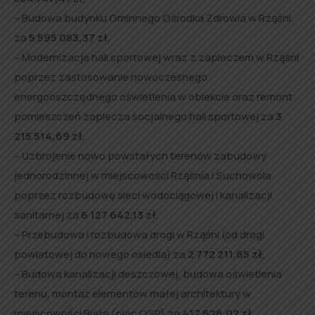
– Budowa budynku Gminnego Ośrodka Zdrowia w Rząśni
za
5 595 083,37 zł
,
– Modernizacja hali sportowej wraz z zapleczem w Rząśni
poprzez zastosowanie nowoczesnego
energooszczędnego oświetlenia w obiekcie oraz remont
pomieszczeń zaplecza socjalnego hali sportowej za
3
215 514,69 zł
,
– Uzbrojenie nowo powstałych terenów zabudowy
jednorodzinnej w miejscowości Rząśnia i Suchowola
poprzez rozbudowę sieci wodociągowej i kanalizacji
sanitarnej za
6 127 642,13 zł
,
– Przebudowa i rozbudowa drogi w Rząśni (od drogi
powiatowej do nowego osiedla) za
2 772 211,65 zł
,
– Budowa kanalizacji deszczowej, budowa oświetlenia
terenu, montaż elementów małej architektury w
miejscowości Biała (plac OSP) za
417 628,02 zł
,