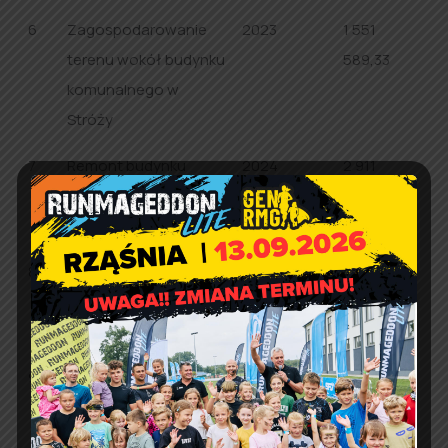
6
Zagospodarowanie
2023
1 551
terenu wokół budynku
589,33
komunalnego w
Stróży
7
Remont budynku
2024
2 911
komunalnego w
654,84
Stróży (pałacu)
8
Roboty remontowe w
2018
48 615,05
budynku komunalnym
w Rząśni (OSP)
9
Budowa toalety
2019
171 322,77
publicznej wraz z
urządzeniami i