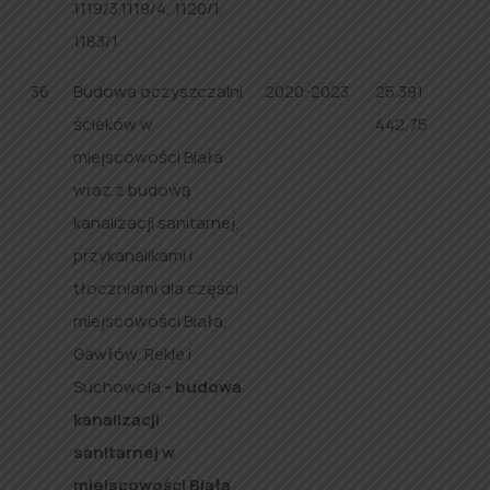
1119/3,1119/4, 1120/1,
1183/1
36
Budowa oczyszczalni
2020-2023
25 391
ścieków w
442,75
miejscowości Biała
wraz z budową
kanalizacji sanitarnej,
przykanalikami i
tłoczniami dla części
miejscowości Biała,
Gawłów, Rekle i
Suchowola
- budowa
kanalizacji
sanitarnej w
miejscowości Biała