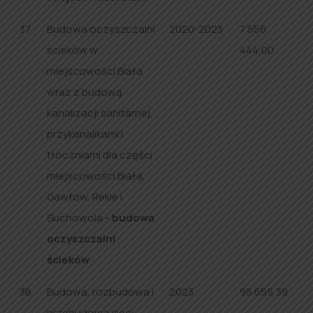
37
Budowa oczyszczalni
2020-2023
7 556
ścieków w
444,00
miejscowości Biała
wraz z budową
kanalizacji sanitarnej,
przykanalikami i
tłoczniami dla części
miejscowości Biała,
Gawłów, Rekle i
Suchowola
- budowa
oczyszczalni
ścieków
38
Budowa, rozbudowa i
2023
95 659,39
przebudowa sieci