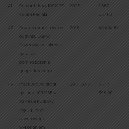
41
Remont drogi 109212E
2023
1 687
- Biała Pęciaki
587,03
42
Roboty remontowe w
2018
45 404,61
budynku OSP w
Gawłowie w zakresie
garażu i
pomieszczenia
gospodarczego
43
Przebudowa drogi
2017-2019
3 347
gminnej 109218E w
398,20
zakresie budowy
ciągu pieszo-
rowerowego,
wykonaniem