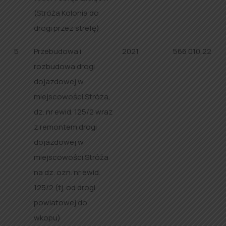
(Stróża Kolonia do
drogi przez strefę)
5
Przebudowa i
2021
566 010,22
rozbudowa drogi
dojazdowej w
miejscowości Stróża,
dz. nr ewid. 125/2 wraz
z remontem drogi
dojazdowej w
miejscowości Stróża
na dz. ozn. nr ewid.
125/2 (tj. od drogi
powiatowej do
wkopu)