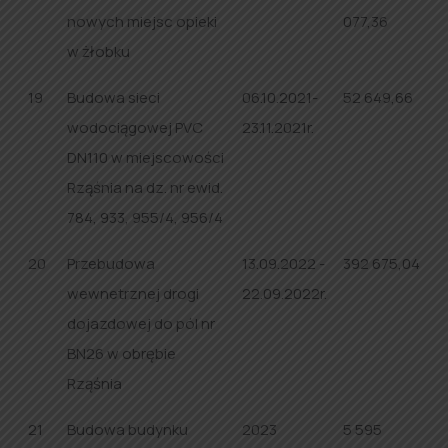
nowych miejsc opieki
077,36
w żłobku
19
Budowa sieci
06.10.2021-
52 649,66
wodociągowej PVC
23.11.2021r.
DN110 w miejscowości
Rząśnia na dz. nr ewid.
784, 933, 955/4, 956/4
20
Przebudowa
13.09.2022 -
392 675,04
wewnetrznej drogi
22.09.2022r.
dojazdowej do pól nr
BN26 w obrębie
Rząśnia
21
Budowa budynku
2023
5 595