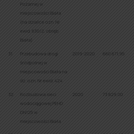
Pożarnej w
miejscowości Biała
(na działce ozn. Nr
ewid. 630/2, obręb
Biała)
31
Przebudowa drogi
2019-2020
660 671,95
śródpolnej w
miejscowości Biała na
dz. ozn. Nr ewid. 424
32
Rozbudowa sieci
2020
73 829,00
wodociągowej PEHD
DN125 w
miejscowości Biała