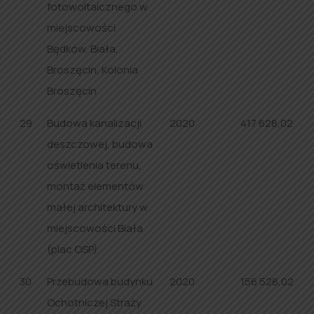
fotowoltaicznego w
miejscowości
Będków, Biała,
Broszęcin, Kolonia
Broszęcin
29
Budowa kanalizacji
2020
417 628,02
deszczowej, budowa
oświetlenia terenu,
montaż elementów
małej architektury w
miejscowości Biała
(plac OSP)
30
Przebudowa budynku
2020
156 528,02
Ochotniczej Straży