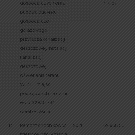
gospodarczych oraz
414,57
budowa budynku
gospodarczo-
garażowego,
przyłącza kanalizacji
deszczowej, instalacji
kanalizacji
deszczowej,
oświetlenia terenu,
WLZ i 11 miejsc
postojowych na dz. nr
ewid. 929/3 i 784,
obręb Rząśnia
13
Remont chodników w
2020
69 968,55
miejscowości Rząśnia