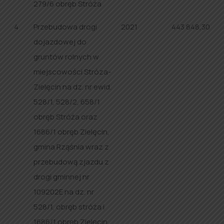
279/6 obręb Stróża
4
Przebudowa drogi
2021
443 848,30
dojazdowej do
gruntów rolnych w
miejscowości Stróza-
Zielęcin na dz. nr ewid.
528/1, 528/2, 658/1
obręb Stróża oraz
1686/1 obręb Zielęcin,
gmina Rząśnia wraz z
przebudową zjazdu z
drogi gminnej nr
109202E na dz. nr
528/1, obręb stróża i
1686/1 obręb Zielęcin