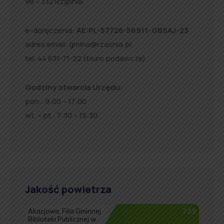
98 – 332 Rząśnia
e-doręczenia:
AE:PL-57726-56911-GBSAJ-23
adres email:
gmina@rzasnia.pl
tel. 44 631-71-22 (biuro podawcze)
Godziny otwarcia Urzędu:
pon.: 9:00 – 17:00
wt. – pt.: 7:30 – 15:30
Jakość powietrza