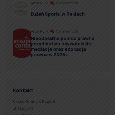
Artur Ruka
Comment off
Dzień Sportu w Reklach
Artur Ruka
Comment off
Nieodpłatna pomoc prawna,
poradnictwo obywatelskie,
mediacja oraz edukacja
prawna w 2026 r.
Kontakt
Urząd Gminy w Rząśni
ul. 1 Maja 37