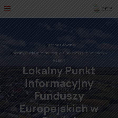
⌂
Strona Główna
Lokalny Punkt Informacyjny Funduszy Europejskich w
Rząśni
Lokalny Punkt
Informacyjny
Funduszy
Europejskich w