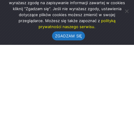
wyrażasz zgodę na zapisywanie informacji zawartej w cookies
kliknij "Zgadzam się". Jeśli nie wyrażasz zgody, ustawienia
dotyczące plików cookies możesz zmienić w swojej
przeglądarce. Możesz się także zapoznać z
polityką
prywatności naszego serwisu.
ZGADZAM SIĘ
Urząd Gminy w Rząśni
ul. 1 Maja 37
98-332 Rząśnia
AE:PL-57726-56911-GBSAJ-23 (e-doręczenia)
gmina@rzasnia.pl
44 631-71-22 (biuro podawcze)
Godziny otwarcia Urzędu: