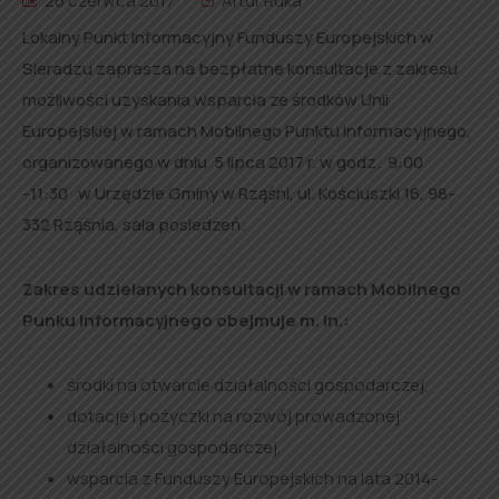
26 czerwca 2017
Artur Ruka
Lokalny Punkt Informacyjny Funduszy Europejskich w
Sieradzu zaprasza na bezpłatne konsultacje z zakresu
możliwości uzyskania wsparcia ze środków Unii
Europejskiej w ramach Mobilnego Punktu Informacyjnego,
organizowanego w dniu 5 lipca 2017 r. w godz. 9:00
-11:30 w Urzędzie Gminy w Rząśni, ul. Kościuszki 16, 98-
332 Rząśnia, sala posiedzeń.
Zakres udzielanych konsultacji w ramach Mobilnego
Punku Informacyjnego obejmuje m. in.:
środki na otwarcie działalności gospodarczej,
dotacje i pożyczki na rozwój prowadzonej
działalności gospodarczej,
wsparcia z Funduszy Europejskich na lata 2014-