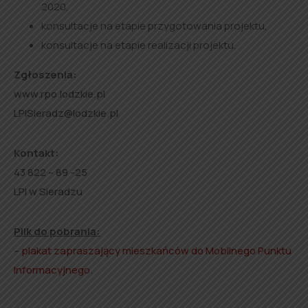
2020,
konsultacje na etapie przygotowania projektu,
konsultacje na etapie realizacji projektu.
Zgłoszenia:
www.rpo.lodzkie.pl
LPISieradz@lodzkie.pl
Kontakt:
43 822 – 89 -25
LPI w Sieradzu
Plik do pobrania:
–
plakat zapraszający mieszkańców do Mobilnego Punktu
Informacyjnego
.