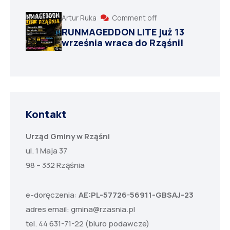
Artur Ruka
Comment off
RUNMAGEDDON LITE już 13
września wraca do Rząśni!
Kontakt
Urząd Gminy w Rząśni
ul. 1 Maja 37
98 – 332 Rząśnia
e-doręczenia:
AE:PL-57726-56911-GBSAJ-23
adres email:
gmina@rzasnia.pl
tel. 44 631-71-22 (biuro podawcze)