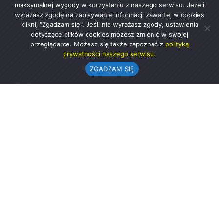
maksymalnej wygody w korzystaniu z naszego serwisu. Jeżeli
wyrażasz zgodę na zapisywanie informacji zawartej w cookies
kliknij "Zgadzam się". Jeśli nie wyrażasz zgody, ustawienia
dotyczące plików cookies możesz zmienić w swojej
przeglądarce. Możesz się także zapoznać z
polityką
prywatności naszego serwisu.
ZGADZAM SIĘ
Urząd Gminy w Rząśni
ul. 1 Maja 37
98-332 Rząśnia
AE:PL-57726-56911-GBSAJ-23 (e-doręczenia)
gmina@rzasnia.pl
44 631-71-22 (biuro podawcze)
Godziny otwarcia Urzędu: