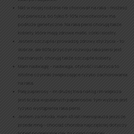
Nikt w mojej rodzinie nie chorował na raka – możesz
być pierwsza, bo tylko 5-10% nowotworów ma
podłoże genetyczne. Na raka piersi chorują także
kobiety, które mają zdrowe matki, córki i siostry.
Jestem szczupła i prowadzę zdrowy styl życia – to
dobrze, ale 60% przyczyn rozwoju raka piersi jest
nieznanych, chorują także szczupłe kobiety.
Mam nadwagę – nadwaga, otyłość i cukrzyca to
istotne czynniki zwiększające ryzyko zachorowania
na raka.
Palę papierosy – im dłużej trwa nałóg i im większa
jest liczba wypalanych papierosów, tym wyższe jest
ryzyko wystąpienia raka piersi.
Jestem za młoda, mam 45 lat i menopauza jeszcze
przede mną – chociaż choroba najczęściej dotyczy
kobiet po menopauzie, to coraz częściej