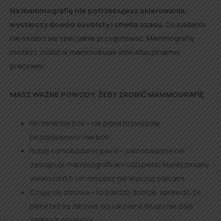
Na mammografię nie potrzebujesz skierowania,
wystarczy dowód osobisty i chwila czasu
. Do badania
nie musisz się specjalnie przygotować. Mammografię
możesz zrobić w mammobusie albo stacjonarnej
pracowni.
MASZ WAŻNE POWODY, ŻEBY ZROBIĆ MAMMOGRAFIĘ
Nic mnie nie boli – rak piersi rozwija się
bezobjawowo i nie boli
Robię samobadanie piersi – samobadanie nie
zastępuje mammografii ani USG piersi. Małej zmiany
wielkości 0,5 cm możesz nie wyczuć palcami.
Czuję się zdrowa – to bardzo dobrze, sprawdź, że
piersi też są zdrowe, bo rak piersi długo nie daje
żadnych objawów