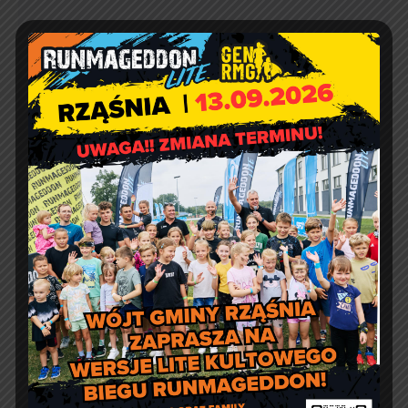
Agnieszka Wiśniewska
Comment off
Prośba o szanowanie i
prawidłowe użycie
defibrylatorów AED
Artur Ruka
Comment off
Relacja z Pikniku Rodzinnego
w Suchowoli
Kontakt
Urząd Gminy w Rząśni
ul. 1 Maja 37