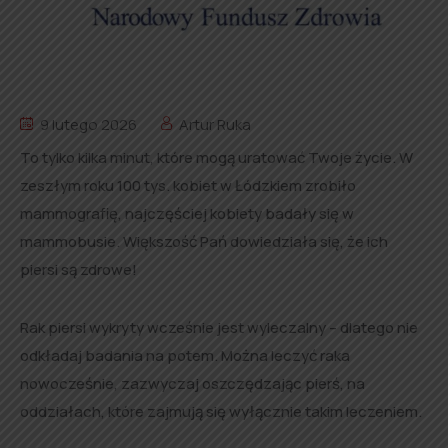
9 lutego 2026
Artur Ruka
To tylko kilka minut, które mogą uratować Twoje życie. W
zeszłym roku 100 tys. kobiet w Łódzkiem zrobiło
mammografię, najczęściej kobiety badały się w
mammobusie. Większość Pań dowiedziała się, że ich
piersi są zdrowe!
Rak piersi wykryty wcześnie jest wyleczalny – dlatego nie
odkładaj badania na potem. Można leczyć raka
nowocześnie, zazwyczaj oszczędzając pierś, na
oddziałach, które zajmują się wyłącznie takim leczeniem.