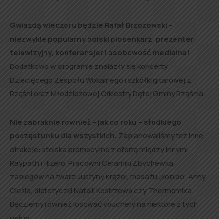
Gwiazdą wieczoru będzie Rafał Brzozowski –
niezwykle popularny polski piosenkarz, prezenter
telewizyjny, konferansjer i osobowość medialna!
Dodatkowo w programie znalazły się koncerty
Dziecięcego Zespołu Wokalnego i szkółki gitarowej z
Rząśni oraz Młodzieżowej Orkiestry Dętej Gminy Rząśnia.
Nie zabraknie również – jak co roku – słodkiego
poczęstunku dla wszystkich.
Zaplanowaliśmy też inne
atrakcje: stoiska promocyjne z ofertą między innymi
Raypath i Hizero, Pracowni Ceramiki Zbychewka,
zabiegów na twarz Justyny Krężel, masażu „kobido” Anny
Cieśla, dietetyczki Natalii Kostrzewa czy Thermomixa.
Będziemy również losować vouchery na niektóre z tych
usług.