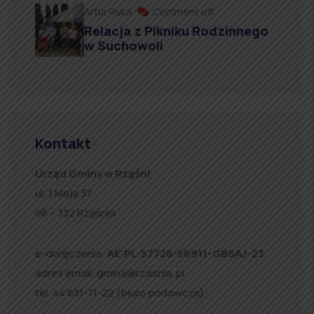
Artur Ruka
Comment off
Relacja z Pikniku Rodzinnego
w Suchowoli
Kontakt
Urząd Gminy w Rząśni
ul. 1 Maja 37
98 – 332 Rząśnia
e-doręczenia:
AE:PL-57726-56911-GBSAJ-23
adres email:
gmina@rzasnia.pl
tel. 44 631-71-22 (biuro podawcze)