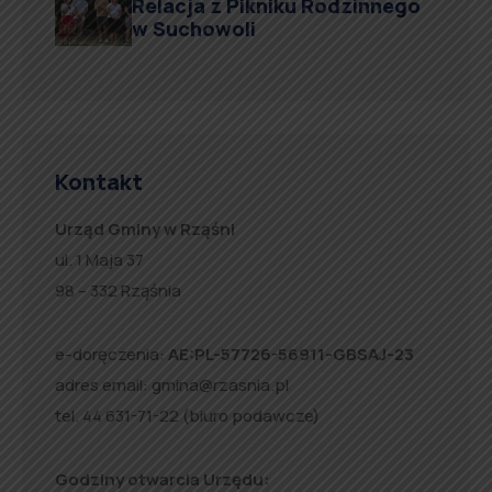
Relacja z Pikniku Rodzinnego
w Suchowoli
Kontakt
Urząd Gminy w Rząśni
ul. 1 Maja 37
98 – 332 Rząśnia
e-doręczenia:
AE:PL-57726-56911-GBSAJ-23
adres email:
gmina@rzasnia.pl
tel. 44 631-71-22 (biuro podawcze)
Godziny otwarcia Urzędu: