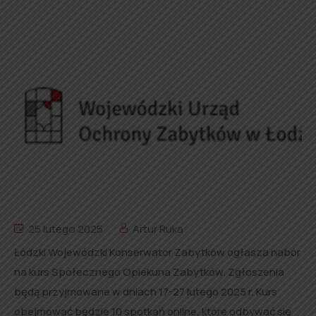
25 lutego 2025
Artur Ruka
Łódzki Wojewódzki Konserwator Zabytków ogłasza nabór
na kurs Społecznego Opiekuna Zabytków. Zgłoszenia
będą przyjmowane w dniach 17-27 lutego 2025 r. Kurs
obejmować będzie 10 spotkań online, które odbywać się