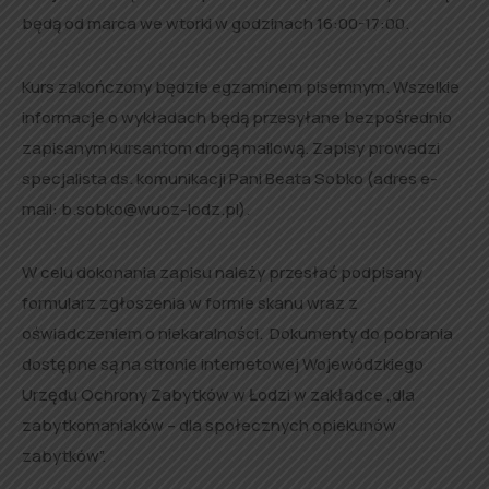
będą od marca we wtorki w godzinach 16:00-17:00.
Kurs zakończony będzie egzaminem pisemnym. Wszelkie
informacje o wykładach będą przesyłane bezpośrednio
zapisanym kursantom drogą mailową. Zapisy prowadzi
specjalista ds. komunikacji Pani Beata Sobko (adres e-
mail: b.sobko@wuoz-lodz.pl).
W celu dokonania zapisu należy przesłać podpisany
formularz zgłoszenia w formie skanu wraz z
oświadczeniem o niekaralności. Dokumenty do pobrania
dostępne są na stronie internetowej Wojewódzkiego
Urzędu Ochrony Zabytków w Łodzi w zakładce „dla
zabytkomaniaków – dla społecznych opiekunów
zabytków”.