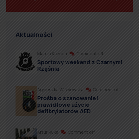
Aktualności
Marcin Kazuba
Comment off
Sportowy weekend z Czarnymi
Rząśnia
Agnieszka Wiśniewska
Comment off
Prośba o szanowanie i
prawidłowe użycie
defibrylatorów AED
Artur Ruka
Comment off