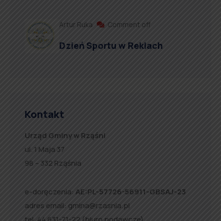
Artur Ruka
Comment off
Dzień Sportu w Reklach
Kontakt
Urząd Gminy w Rząśni
ul. 1 Maja 37
98 – 332 Rząśnia
e-doręczenia:
AE:PL-57726-56911-GBSAJ-23
adres email:
gmina@rzasnia.pl
tel. 44 631-71-22 (biuro podawcze)