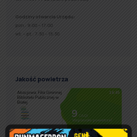
Godziny otwarcia Urzędu:
pon.: 9:00 – 17:00
wt. – pt.: 7:30 – 15:30
Jakość powietrza