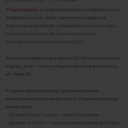
11 września 2024
Artur Ruka
Przypominamy
, że Zakład Ubezpieczeń Społecznych
II Oddział w Łodzi, Biuro Terenowe w Pajęcznie
zaprasza na spotkanie z ekspertami ZUS
dotyczące
nowego świadczenia dla rodzin, które będzie
obowiązywało od 1 października 2024 r.
Spotkania odbędą się w dniach 12 i 30 września 2024 r.
w godz. 9.00 – 13.00 w Urzędzie Gminy w Rząśni przy
ul. 1 Maja 37.
Program Aktywny Rodzic, wprowadza nowe
świadczenia pieniężne dla rodzin.
Program obejmuje
świadczenia:
– aktywni rodzice w pracy – nowe świadczenie,
– aktywnie w żłobku – zastąpi dofinansowanie do żłobka,