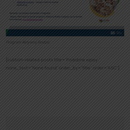
Program Aktywny Rodzic
[custom-related-posts title=”Podobne wpisy:”
none_text=”None found” order_by=”title” order=”ASC”]