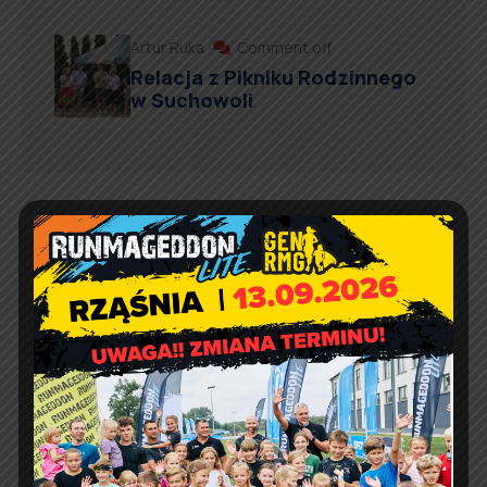
Artur Ruka
Comment off
Relacja z Pikniku Rodzinnego
w Suchowoli
Kontakt
Urząd Gminy w Rząśni
ul. 1 Maja 37
98 – 332 Rząśnia
e-doręczenia:
AE:PL-57726-56911-GBSAJ-23
adres email:
gmina@rzasnia.pl
tel. 44 631-71-22 (biuro podawcze)