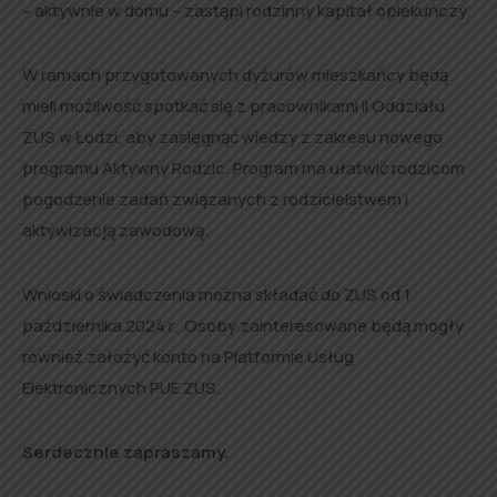
– aktywnie w domu – zastąpi rodzinny kapitał opiekuńczy.
W ramach przygotowanych dyżurów mieszkańcy będą
mieli możliwość spotkać się z pracownikami II Oddziału
ZUS w Łodzi, aby zasięgnąć wiedzy z zakresu nowego
programu Aktywny Rodzic. Program ma ułatwić rodzicom
pogodzenie zadań związanych z rodzicielstwem i
aktywizacją zawodową.
Wnioski o świadczenia można składać do ZUS od 1
października 2024 r. Osoby zainteresowane będą mogły
również założyć konto na Platformie Usług
Elektronicznych PUE ZUS.
Serdecznie zapraszamy.