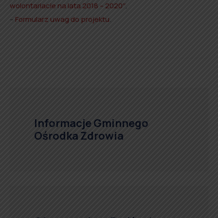
wolontariacie na lata 2018 – 2020″
,
–
Formularz uwag do projektu
.
Informacje Gminnego
Ośrodka Zdrowia