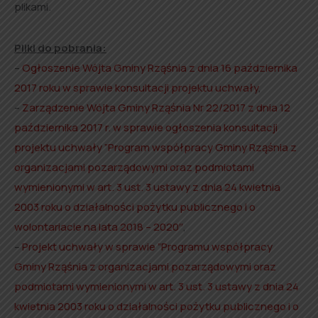
plikami.
Pliki do pobrania:
–
Ogłoszenie Wójta Gminy Rząśnia z dnia 16 października
2017 roku w sprawie konsultacji projektu uchwały
,
–
Zarządzenie Wójta Gminy Rząśnia Nr 22/2017 z dnia 12
października 2017 r. w sprawie ogłoszenia konsultacji
projektu uchwały ”Program współpracy Gminy Rząśnia z
organizacjami pozarządowymi oraz podmiotami
wymienionymi w art. 3 ust. 3 ustawy z dnia 24 kwietnia
2003 roku o działalności pożytku publicznego i o
wolontariacie na lata 2018 – 2020″
,
–
Projekt uchwały w sprawie ”Programu współpracy
Gminy Rząśnia z organizacjami pozarządowymi oraz
podmiotami wymienionymi w art. 3 ust. 3 ustawy z dnia 24
kwietnia 2003 roku o działalności pożytku publicznego i o