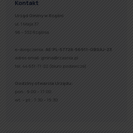
Kontakt
Urząd Gminy w Rząśni
ul. 1 Maja 37
98 – 332 Rząśnia
e-doręczenia:
AE:PL-57726-56911-GBSAJ-23
adres email:
gmina@rzasnia.pl
tel. 44 631-71-22 (biuro podawcze)
Godziny otwarcia Urzędu:
pon.: 9:00 – 17:00
wt. – pt.: 7:30 – 15:30