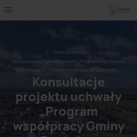
⌂
Strona Główna
Konsultacje projektu uchwały „Program współpracy
Gminy Rząśnia z organizacjami pozarządowymi…”
Konsultacje
projektu uchwały
„Program
współpracy Gminy