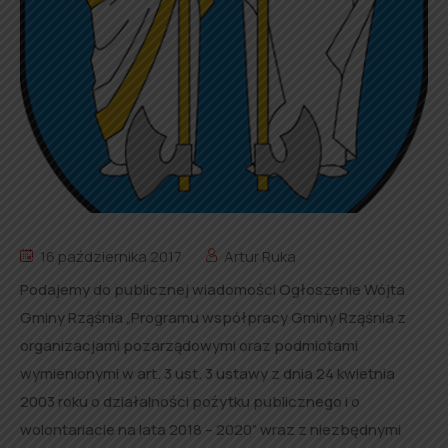
16 października 2017
Artur Ruka
Podajemy do publicznej wiadomości Ogłoszenie Wójta
Gminy Rząśnia „Programu współpracy Gminy Rząśnia z
organizacjami pozarządowymi oraz podmiotami
wymienionymi w art. 3 ust. 3 ustawy z dnia 24 kwietnia
2003 roku o działalności pożytku publicznego i o
wolontariacie na lata 2018 – 2020” wraz z niezbędnymi