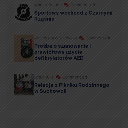
Marcin Kazuba
Comment off
Sportowy weekend z Czarnymi
Rząśnia
Agnieszka Wiśniewska
Comment off
Prośba o szanowanie i
prawidłowe użycie
defibrylatorów AED
Artur Ruka
Comment off
Relacja z Pikniku Rodzinnego
w Suchowoli