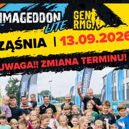
Złote gody w gminie Rząśnia