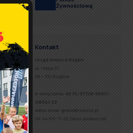
Żywnościową
Kontakt
Urząd Gminy w Rząśni
ul. 1 Maja 37
98 – 332 Rząśnia
e-doręczenia:
AE:PL-57726-56911-
GBSAJ-23
adres email:
gmina@rzasnia.pl
tel. 44 631-71-22 (biuro podawcze)