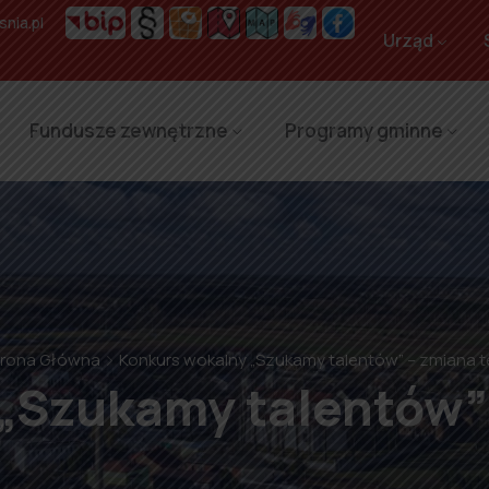
nia.pl
Urząd
Fundusze zewnętrzne
Programy gminne
trona Główna
Konkurs wokalny „Szukamy talentów” – zmiana t
„Szukamy talentów”