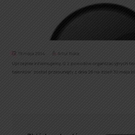
19 maja 2014
Artur Ruka
Uprzejmie informujemy, iż z powodów organizacyjnych t
talentów” został przesunięty z dnia 26 na dzień 30 maja br