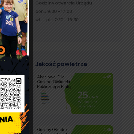
Godziny otwarcia Urzędu:
pon.: 9:00 – 17:00
wt. – pt.: 7:30 – 15:30
Jakość powietrza