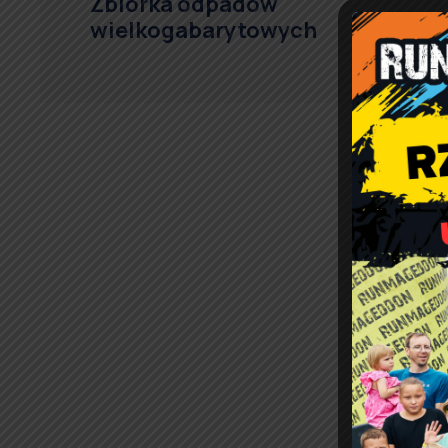
Zbiórka odpadów
wielkogabarytowych