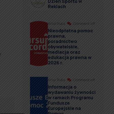
Dzień Sportu w
Reklach
Artur Ruka
Comment off
Nieodpłatna pomoc
prawna,
poradnictwo
obywatelskie,
mediacja oraz
y
edukacja prawna w
2026 r.
Artur Ruka
Comment off
Informacja o
wydawaniu żywności
w ramach Programu
Fundusze
Europejskie na
Pomoc