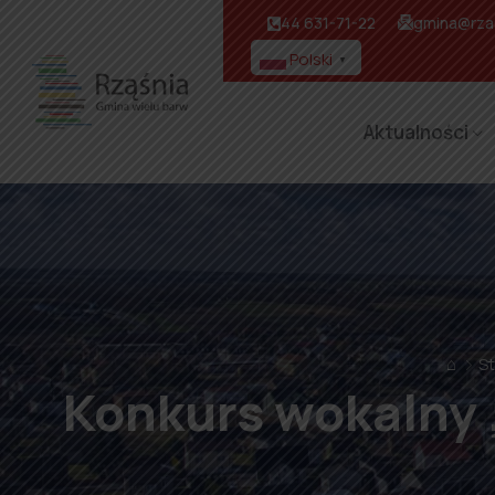
44 631-71-22
gmina@rzas
Polski
▼
Aktualności
⌂
S
Konkurs wokalny 