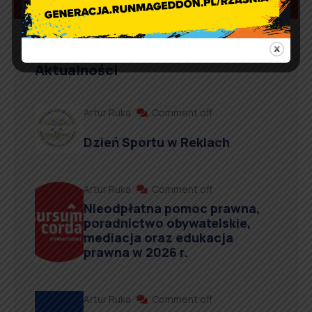
Aktualności
Artur Ruka
Comment off
Dzień Sportu w Reklach
Artur Ruka
Comment off
Nieodpłatna pomoc prawna,
poradnictwo obywatelskie,
mediacja oraz edukacja
prawna w 2026 r.
Artur Ruka
Comment off