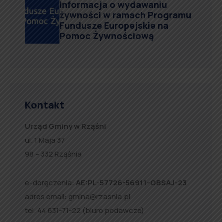
Informacja o wydawaniu
żywności w ramach Programu
Fundusze Europejskie na
Pomoc Żywnościową
Kontakt
Urząd Gminy w Rząśni
ul. 1 Maja 37
98 – 332 Rząśnia
e-doręczenia:
AE:PL-57726-56911-GBSAJ-23
adres email:
gmina@rzasnia.pl
tel. 44 631-71-22 (biuro podawcze)