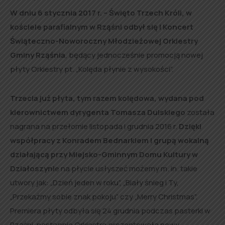
W dniu 6 stycznia 2017 r. – Święto Trzech Króli, w
kościele parafialnym w Rząśni odbył się I Koncert
Świąteczno-Noworoczny Młodzieżowej Orkiestry
Gminy Rząśnia
, będący jednocześnie promocją nowej
płyty Orkiestry pt. „Kolęda płynie z wysokości”.
Trzecia już płyta, tym razem kolędowa, wydana pod
kierownictwem dyrygenta Tomasza Dulskiego
została
nagrana na przełomie listopada i grudnia 2016 r.
Dzięki
współpracy z Konradem Bednarkiem i grupą wokalną
działającą przy Miejsko-Gminnym Domu Kultury w
Działoszyni
e na płycie usłyszeć możemy m. in. takie
utwory jak: „Dzień jeden w roku”, „Biały śnieg i Ty,
„Przekażmy sobie znak pokoju” czy „Merry Christmas”.
Premiera płyty odbyła się 24 grudnia podczas pasterki w
Rząśni, następnie Orkiestra prezentowała nowy