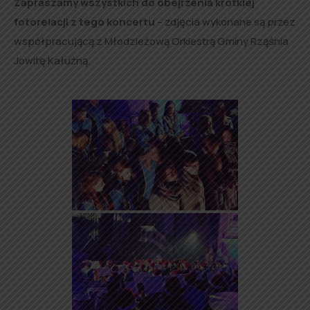
Zapraszamy wszystkich do obejrzenia krótkiej
fotorelacji z tego koncertu
– zdjęcia wykonane są przez
współpracującą z Młodzieżową Orkiestrą Gminy Rząśnia
Jowitę Kałużną.