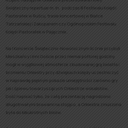
świąteczny repertuar m. in. podczas III Festiwalu Kolęd i
Pastorałek w Ruścu, trasie koncertowej w Białce
Tatrzańskiej i Zakopanem czy Ogólnopolskim Festiwalu
Kolęd i Pastorałek w Pajęcznie.
Na I Koncercie Świąteczno-Noworocznym licznie przybyli
Mieszkańcy i inni Goście przez niemal półtorej godziny
mogli w wyjątkowej atmosferze zbudowanej grą światła i
brzmieniu Orkiestry przy dźwiękach kolędy uczestniczyć
w naprawdę pięknym pokazie umiejętności zarówno gry
jak i śpiewu towarzyszących Orkiestrze wokalistów.
Dość napisać tylko, że całą prezentację nagrodzono
długotrwałymi brawami na stojąco, a Orkiestra zmuszona
była do kilkukrotnych bisów.