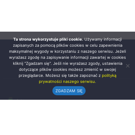
Ta strona wykorzystuje pliki cookie.
Używamy informacji
zapisanych za pomocą plików cookies w celu zapewnienia
maksymalnej wygody w korzystaniu z naszego serwisu. Jeżeli
wyrażasz zgodę na zapisywanie informacji zawartej w cookies
kliknij "Zgadzam się". Jeśli nie wyrażasz zgody, ustawienia
dotyczące plików cookies możesz zmienić w swojej
przeglądarce. Możesz się także zapoznać z
polityką
prywatności naszego serwisu.
ZGADZAM SIĘ
Urząd Gminy w Rząśni
ul. 1 Maja 37