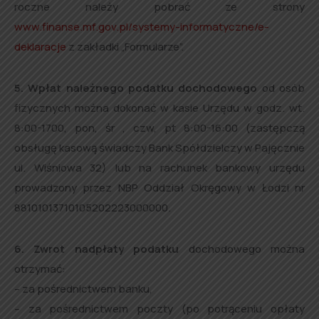
roczne należy pobrać ze strony
www.finanse.mf.gov.pI/systemy-informatyczne/e-
deklaracje
z zakładki „Formularze”.
5. Wpłat należnego podatku dochodowego
od osób
fizycznych można dokonać w kasie Urzędu w godz. wt.
8:00-1700, pon, śr , czw, pt 8:00-16:00 (zastępczą
obsługę kasową świadczy Bank Spółdzielczy w Pajęcznie
ul. Wiśniowa 32) lub na rachunek bankowy urzędu
prowadzony przez NBP Oddział Okręgowy w Łodzi nr
88101013710105202223000000.
6. Zwrot nadpłaty podatku
dochodowego można
otrzymać:
– za pośrednictwem banku,
– za pośrednictwem poczty (po potrąceniu opłaty