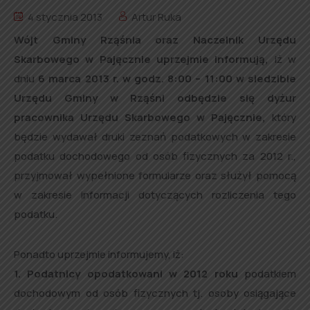
4 stycznia 2013
Artur Ruka
Wójt Gminy Rząśnia oraz Naczelnik Urzędu
Skarbowego w Pajęcznie uprzejmie informują,
iż w
dniu
6 marca 2013 r. w godz. 8:00 – 11:00 w siedzibie
Urzędu Gminy w Rząśni odbędzie się dyżur
pracownika Urzędu Skarbowego w Pajęcznie,
który
będzie wydawał druki zeznań podatkowych w zakresie
podatku dochodowego od osób fizycznych za 2012 r.,
przyjmował wypełnione formularze oraz służył pomocą
w zakresie informacji dotyczących rozliczenia tego
podatku.
Ponadto uprzejmie informujemy, iż:
1. Podatnicy opodatkowani w 2012 roku
podatkiem
dochodowym od osób fizycznych tj. osoby osiągające