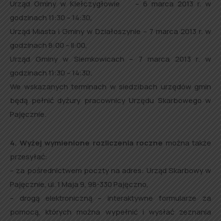
Urząd Gminy w Kiełczygłowie – 6 marca 2013 r. w
godzinach 11:30 – 14:30,
Urząd Miasta i Gminy w Działoszynie – 7 marca 2013 r. w
godzinach 8:00 – ll:00,
Urząd Gminy w Siemkowicach – 7 marca 2013 r. w
godzinach 11:30 – 14:30.
We wskazanych terminach w siedzibach urzędów gmin
będą pełnić dyżury pracownicy Urzędu Skarbowego w
Pajęcznie.
4. Wyżej wymienione rozliczenia roczne
można także
przesyłać:
– za pośrednictwem poczty na adres: Urząd Skarbowy w
Pajęcznie, ul. 1 Maja 9, 98-330 Pajęczno,
– drogą elektroniczną – interaktywne formularze za
pomocą, których można wypełnić i wysłać zeznania