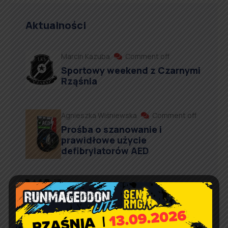
Aktualności
Marcin Kazuba
Comment off
Sportowy weekend z Czarnymi
Rząśnia
Agnieszka Wiśniewska
Comment off
Prośba o szanowanie i
prawidłowe użycie
defibrylatorów AED
Artur Ruka
Comment off
Relacja z Pikniku Rodzinnego
w Suchowoli