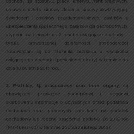
dochody ze stosunku pracy, emerytur/rent krajowych,
umowy o dzieło, umowy zlecenia, umowy akwizycyjnej,
świadczeń i zasiłków przedemerytalnych, zasiłków z
ubezpieczenia społecznego, zasiłków dla bezrobotnych,
stypendiów i innych ora2; osoby osiągające dochody z
tytułu prowadzonej działalności gospodarczej
zobowiązani są do złożenia zeznania o wysokości
osiągniętego dochodu (poniesionej straty) w terminie do
dnia 30 kwietnia 2013 roku.
2. Płatnicy, tj. pracodawcy oraz inne organy,
są
obowiązani przekazać podatnikowi i urzędowi
skarbowemu informacje o uzyskanych przez podatnika
dochodach oraz pobranych zaliczkach na podatek
dochodowy lub roczne obliczenie podatku za 2012 rok
(PIT-11, PIT-40) w terminie do dnia 28 lutego 2013 r.