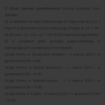
3. Druki zeznań podatkowych
można pobierać oraz
składać:
a) w siedzibie Urzędu Skarbowego w Pajęcznie przy ul. 1
Maja 9 w godzinach pracy tutejszego Urzędu tj. wt. 7:00-
18:00, pon., śr., czw., pt. 7:00-15:00 (Sala Obsługi Klienta),
b) w urzędach gmin powiatu pajęczańskiego w
następujących wymienionych terminach:
Urząd Gminy w Strzelcach Wielkich – 4 marca 2013 r. w
godzinach 8:00 – ll:00,
Urząd Gminy w Nowej Brzeźnicy – 4 marca 2013 r. w
godzinach ll:30 – 14:30,
Urząd Gminy w Sulmierzycach – 5 marca 2013 r. w
godzinach 8:00 – 11:00,
Urząd Gminy w Rząśni – 6 marca 2013 r. w godzinach 8:00
– 11:00,