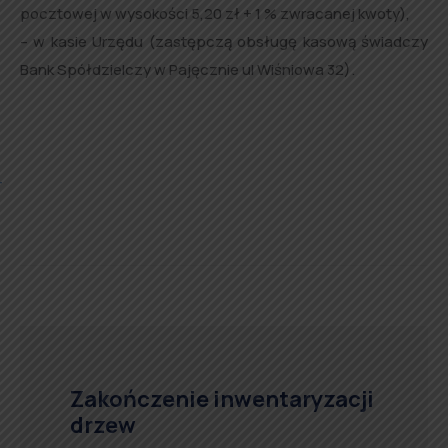
pocztowej w wysokości 5,20 zł + 1 % zwracanej kwoty),
– w kasie Urzędu (zastępczą obsługę kasową świadczy
Bank Spółdzielczy w Pajęcznie ul Wiśniowa 32).
Zakończenie inwentaryzacji
drzew