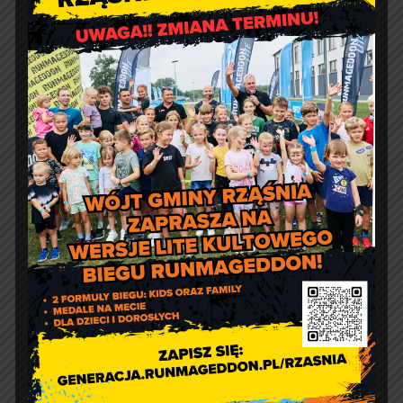
Kontakt
Urząd Gminy w Rząśni
ul. 1 Maja 37
98 – 332 Rząśnia
e-doręczenia:
AE:PL-57726-56911-GBSAJ-23
adres email:
gmina@rzasnia.pl
tel. 44 631-71-22 (biuro podawcze)
Godziny otwarcia Urzędu:
pon.: 9:00 – 17:00
wt. – pt.: 7:30 – 15:30