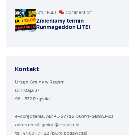
Artur Ruka
Comment off
Zmieniamy termin
Runmageddon LITE!
Kontakt
Urząd Gminy w Rząśni
ul. 1 Maja 37
98 – 332 Rząśnia
e-doręczenia:
AE:PL-57726-56911-GBSAJ-23
adres email:
gmina@rzasnia.pl
tel. 44 631-71-22 (biuro podawcze)