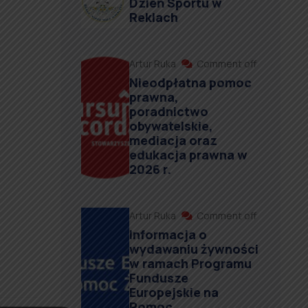
Dzień Sportu w
Reklach
Artur Ruka
Comment off
Nieodpłatna pomoc
prawna,
poradnictwo
obywatelskie,
mediacja oraz
edukacja prawna w
2026 r.
Artur Ruka
Comment off
Informacja o
wydawaniu żywności
w ramach Programu
Fundusze
Europejskie na
Pomoc