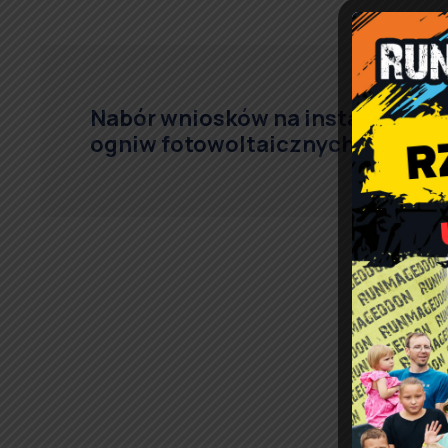
Nabór wniosków na instalację
ogniw fotowoltaicznych