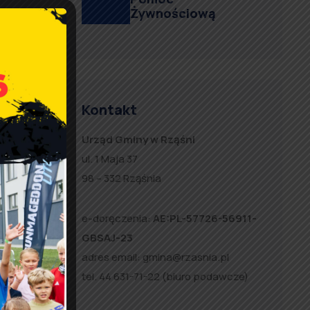
Żywnościową
Kontakt
Urząd Gminy w Rząśni
ul. 1 Maja 37
98 – 332 Rząśnia
e-doręczenia:
AE:PL-57726-56911-
GBSAJ-23
adres email:
gmina@rzasnia.pl
tel. 44 631-71-22 (biuro podawcze)