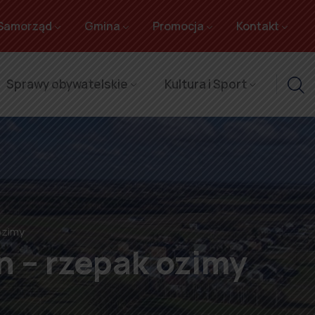
Samorząd
Gmina
Promocja
Kontakt
Sprawy obywatelskie
Kultura i Sport
ozimy
n – rzepak ozimy