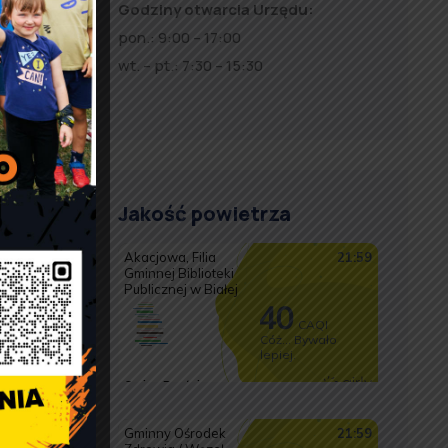
Godziny otwarcia Urzędu:
pon.: 9:00 – 17:00
wt. – pt.: 7:30 – 15:30
Jakość powietrza