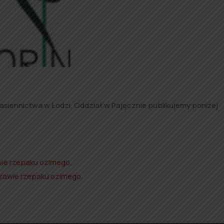
asiennictwa w Łodzi, Oddział w Pajęcznie publikujemy poniżej
ie rzepaku ozimego
,
rawie rzepaku ozimego
.