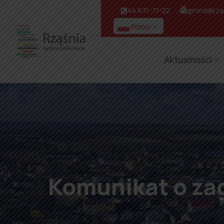
44 631-71-22
gmina@rzas
Polski
▼
Aktualności
⌂
Komunikat o zag