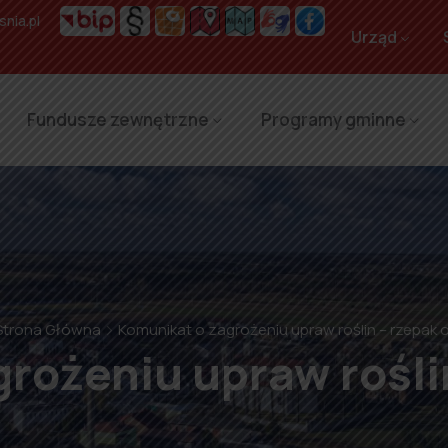
nia.pl
Urząd
Fundusze zewnętrzne
Programy gminne
Strona Główna
Komunikat o zagrożeniu upraw roślin – rzepak 
rożeniu upraw rośli