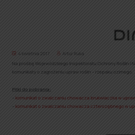
4 kwietnia 2017
Artur Ruka
Na prośbę Wojewódzkiego Inspektoratu Ochrony Roślin i N
komunikaty o zagrożeniu upraw roślin – rzepaku ozimego.
Pliki do pobrania:
–
komunikat o zwalczaniu chowacza brukwiaczka w upraw
–
komunikat o zwalczaniu chowacza czterozębnego w up