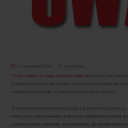
12 września 2024
Artur Ruka
Po raz kolejny w ciągu ostatnich kilku dni
dotarły do naszeg
trafiają informacje dotyczące oferty pozyskiwania dofin
magazynów energii czy termomodernizację domów.
W rozsyłanej ulotce dystrybuujący je podmiot zaznacza, ż
mimo to o zachowanie czujności i dokładną analizę d
umowy w tym zakresie,
tym bardziej, że ulotka informu