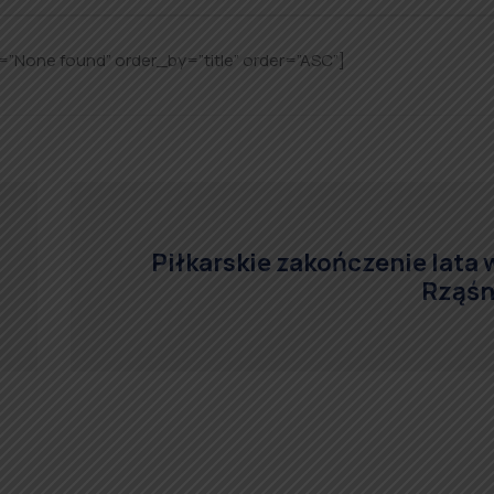
=”None found” order_by=”title” order=”ASC”]
Piłkarskie zakończenie lata 
Rząśn