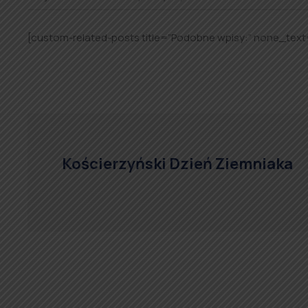
[custom-related-posts title=”Podobne wpisy:” none_text
Kościerzyński Dzień Ziemniaka