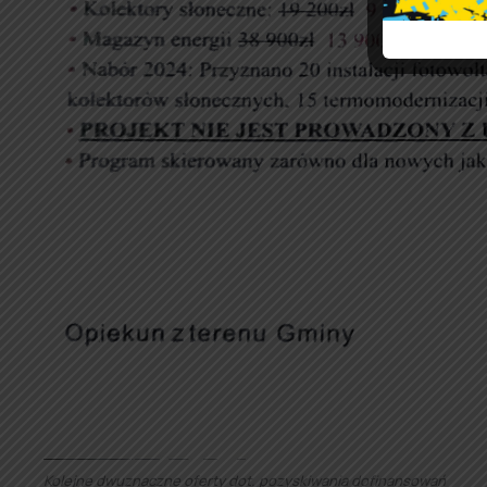
Kolejne dwuznaczne oferty dot. pozyskiwania dofinansowań