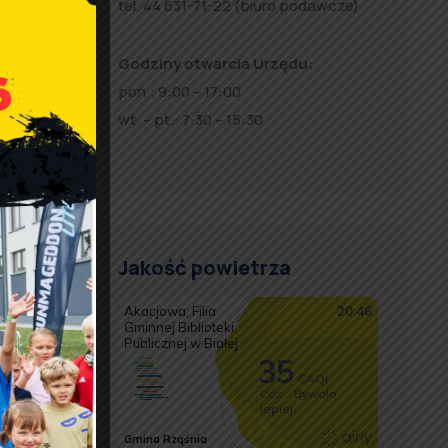
tel. 44 631-71-22 (biuro podawcze)
Godziny otwarcia Urzędu:
pon.: 9:00 – 17:00
wt. – pt.: 7:30 – 15:30
Jakość powietrza