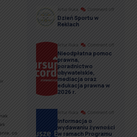
Artur Ruka
Comment off
Dzień Sportu w
Reklach
Artur Ruka
Comment off
Nieodpłatna pomoc
prawna,
poradnictwo
obywatelskie,
mediacja oraz
ów
edukacja prawna w
2026 r.
Artur Ruka
Comment off
nak
Informacja o
iek
wydawaniu żywności
enie, co
w ramach Programu