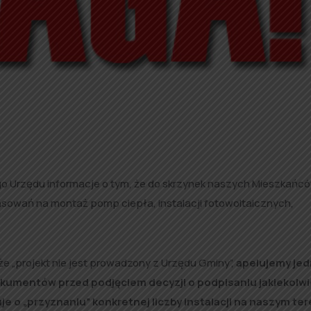
o Urzędu informacje o tym, że do skrzynek naszych Mieszkańc
ansowań na montaż pomp ciepła, instalacji fotowoltaicznych,
e „projekt nie jest prowadzony z Urzędu Gminy”,
apelujemy jed
okumentów przed podjęciem decyzji o podpisaniu jakiekolw
je o „przyznaniu” konkretnej liczby instalacji na naszym ter