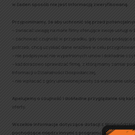
w żaden sposób nie jest informacją zweryfikowaną.
Przypominamy, że aby uchronić się przed potencjalny
– zwracać uwagę na małe firmy oferujące swoje usługi w b
– zachować czujność w przypadku, gdy osoba podająca si
potrzeb, chcą uzyskać dane wrażliwe w celu przygotowani
– nie podpisywać nie wypełnionych umów i dokładnie czyta
– każdorazowo sprawdzać firmę, z którą mamy zamiar pod
Informacji o Działalności Gospodarczej,
– nie wpłacać z góry umówionej kwoty za wykonanie usług
Apelujemy o czujność i dokładne przyglądanie się każd
oferty.
Wszelkie informacje dotyczące dotacji z Wojewódzki
pochodzące między innymi z programu „Mój prąd” lub