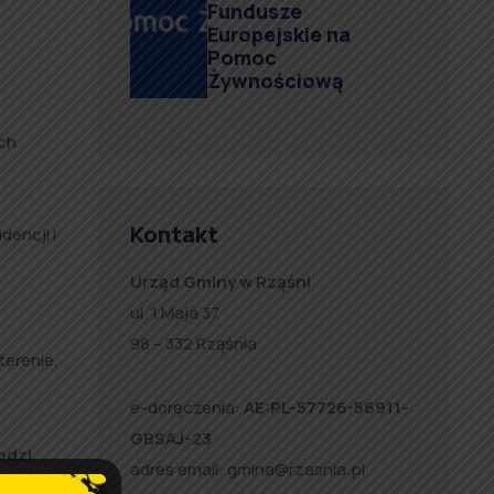
Fundusze
Europejskie na
Pomoc
Żywnościową
ych
Kontakt
encji i
Urząd Gminy w Rząśni
ul. 1 Maja 37
98 – 332 Rząśnia
terenie,
e-doręczenia:
AE:PL-57726-56911-
GBSAJ-23
odzi,
adres email:
gmina@rzasnia.pl
skać