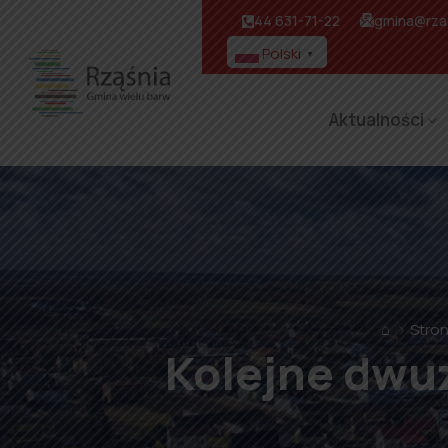
44 631-71-22
gmina@rzas
Polski
▼
Aktualności
⌂
Stro
Kolejne dwuz