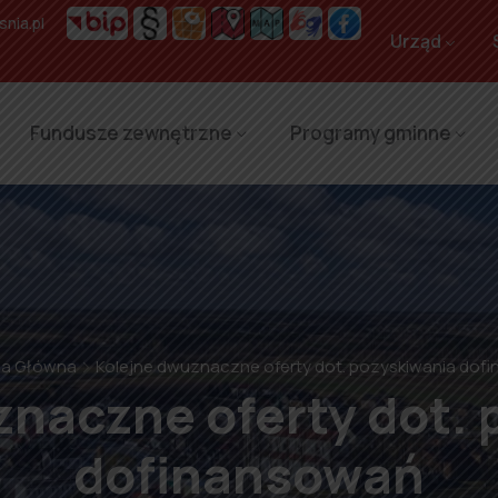
nia.pl
Urząd
Fundusze zewnętrzne
Programy gminne
na Główna
Kolejne dwuznaczne oferty dot. pozyskiwania dof
naczne oferty dot.
dofinansowań