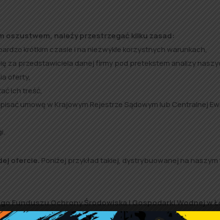
m oszustwem, należy przestrzegać kilku zasad:
ardzo krótkim czasie i na niezwykle korzystnych warunkach,
ę za przedstawiciela danej firmy pod pretekstem analizy nasz
a oferty,
ć ich treść,
pisać umowę w Krajowym Rejestrze Sądowym lub Centralnej Ewid
i.
ej ofercie.
Poniżej przykład takiej, dystrybuowanej na naszym 
ego Funduszu Ochrony Środowiska i Gospodarki Wodnej w Ł
 programu „Czyste Powietrze” każdy Mieszkaniec może uzy