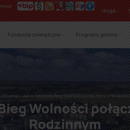
nia.pl
Urząd
Fundusze zewnętrzne
Programy gminne
a Główna
Już w niedzielę Bieg Wolności połączony z Piknikie
 Bieg Wolności połąc
Rodzinnym