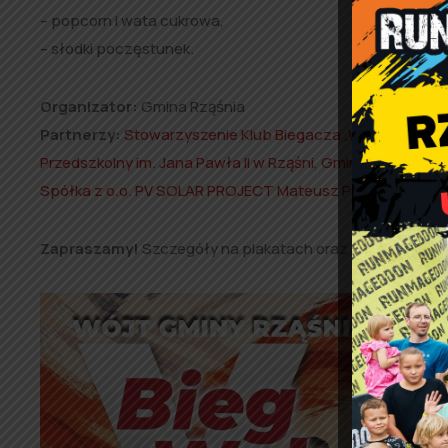
– popcorn i wata cukrowa,
– słodki poczęstunek.
Organizator:
Gmina Rząśnia
Partnerzy:
Stowarzyszenie Klub Biegacza „Warta”
,
LKS „C
Przedszkolny im. Jana Pawła II w Rząśni
,
Gminna Biblioteka
Spółka z o.o.
PV SOLAR PROJECT Mateusz Parchyniak
, JU
Zapraszamy!
Szczegóły na plakatach oraz pod linkiem:
r