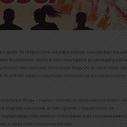
ca o godz. 14 rozpoczyna się piąta edycja, cieszącego się 
iem Rodzinnym – który w tym roku będzie przebiegał pod h
ównież Mieszkańców, że na trasie Biegu (m. in. ulice 1 Maja, Bie
16.30 a 19.00) będą występować okresowe ograniczenia w ruchu
estnictwa w Biegu – zapisy – również do Biegu Kolorów Dzieci – 
ne nagrody rzeczowe, w tym
zgodnie z regulaminem
, za
la najlepszego mieszkańca i mieszkanki oraz rozlosowywane
wer
, a także okolicznościowe medale.