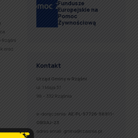
Fundusze
Europejskie na
Pomoc
Żywnościową
a
eza
w Rząśni
ek oraz
Kontakt
Urząd Gminy w Rząśni
ul. 1 Maja 37
98 – 332 Rząśnia
e-doręczenia:
AE:PL-57726-56911-
GBSAJ-23
adres email:
gmina@rzasnia.pl