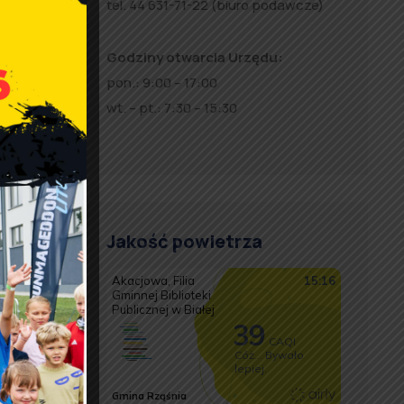
tel. 44 631-71-22 (biuro podawcze)
Godziny otwarcia Urzędu:
pon.: 9:00 – 17:00
wt. – pt.: 7:30 – 15:30
 Poultry
ożek.
Jakość powietrza