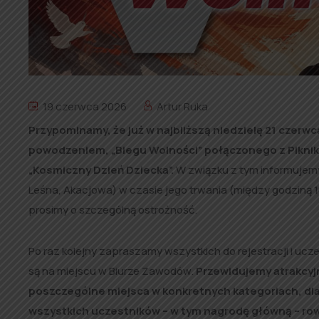
19 czerwca 2026
Artur Ruka
Przypominamy, że już w najbliższą niedzielę 21 czerw
powodzeniem, „Biegu Wolności” połączonego z Piknik
„Kosmiczny Dzień Dziecka”.
W związku z tym informujemy r
Leśna, Akacjowa) w czasie jego trwania (między godziną 
prosimy o szczególną ostrożność.
Po raz kolejny zapraszamy wszystkich do rejestracji i ucz
są na miejscu w Biurze Zawodów.
Przewidujemy atrakcyj
poszczególne miejsca w konkretnych kategoriach
, d
wszystkich uczestników – w tym nagrodę główną – ro