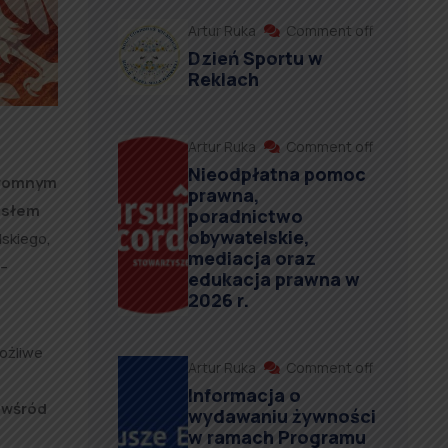
Artur Ruka
Comment off
Dzień Sportu w
Reklach
Artur Ruka
Comment off
Nieodpłatna pomoc
ogromnym
prawna,
asłem
poradnictwo
obywatelskie,
lskiego,
mediacja oraz
 –
edukacja prawna w
2026 r.
możliwe
Artur Ruka
Comment off
Informacja o
 wśród
wydawaniu żywności
w ramach Programu