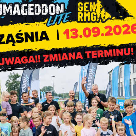
zarni” Rząśnia
, Ochotnicze Straże Pożarne,
Zespół Szkolno –
 Publiczna w Rząśni
,
ESBANK Bank Spółdzielczy
,
Rokoko Premium
ST-MET Sp. z o. o.
Calc Group Sp. z o. o.
„Bet-TRANS” Tomasz B
zasnia.pl/biegwolnosci
.