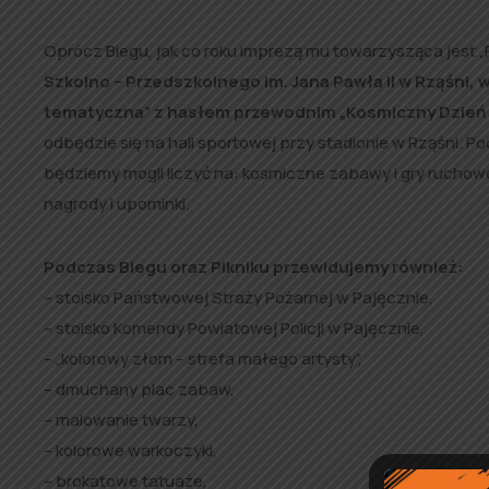
Oprócz Biegu, jak co roku imprezą mu towarzysząca jest „P
Szkolno – Przedszkolnego im. Jana Pawła II w Rząśni, 
tematyczna” z hasłem przewodnim „Kosmiczny Dzień D
odbędzie się na hali sportowej przy stadionie w Rząśni.
będziemy mogli liczyć na: kosmiczne zabawy i gry ruchowe
nagrody i upominki.
Podczas Biegu oraz Pikniku przewidujemy również:
– stoisko Państwowej Straży Pożarnej w Pajęcznie,
– stoisko Komendy Powiatowej Policji w Pajęcznie,
– „kolorowy złom – strefa małego artysty”,
– dmuchany plac zabaw,
– malowanie twarzy,
– kolorowe warkoczyki,
– brokatowe tatuaże,