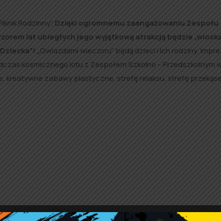
iknik Rodzinny”.
Dzięki ogromnemu zaangażowaniu Zespołu
wzorem lat ubiegłych jego wyjątkową atrakcją będzie „wiosk
ziecka”! „
Gwiazdami wieczoru” będą dzieci i Ich rodziny. Impr
 Podczas kosmicznego lotu z Zespołem Szkolno – Przedszkolnym 
, kreatywne zabawy plastyczne, strefę relaksu, strefę przekąs