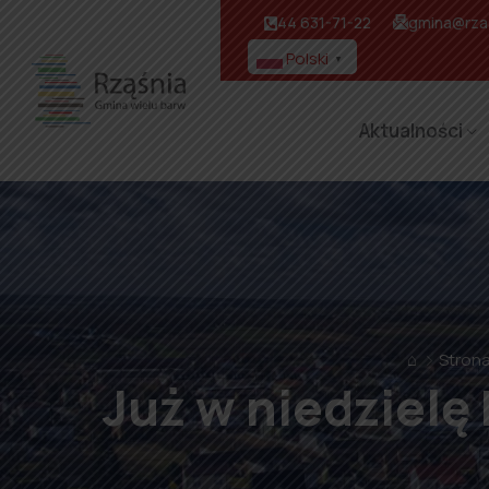
44 631-71-22
gmina@rzas
Polski
▼
Aktualności
⌂
Stron
Już w niedzielę