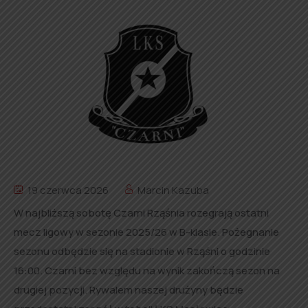
19 czerwca 2026
Marcin Kazuba
W najbliższą sobotę Czarni Rząśnia rozegrają ostatni
mecz ligowy w sezonie 2025/26 w B-klasie. Pożegnanie
sezonu odbędzie się na stadionie w Rząśni o godzinie
16:00. Czarni bez względu na wynik zakończą sezon na
drugiej pozycji. Rywalem naszej drużyny będzie