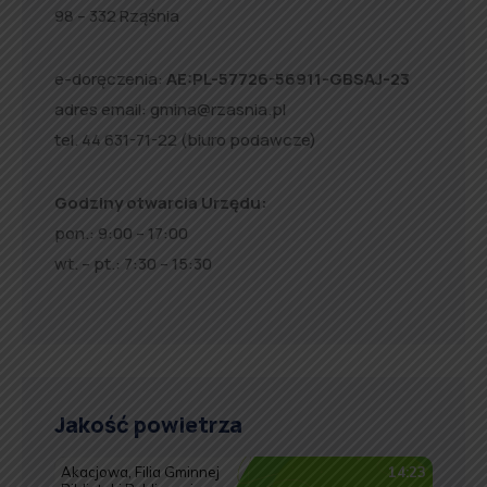
98 – 332 Rząśnia
e-doręczenia:
AE:PL-57726-56911-GBSAJ-23
adres email:
gmina@rzasnia.pl
tel. 44 631-71-22 (biuro podawcze)
Godziny otwarcia Urzędu:
pon.: 9:00 – 17:00
wt. – pt.: 7:30 – 15:30
Jakość powietrza