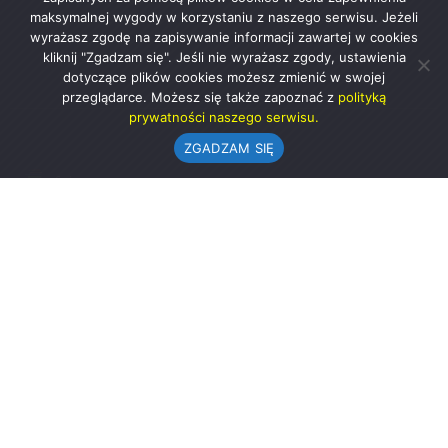
maksymalnej wygody w korzystaniu z naszego serwisu. Jeżeli
wyrażasz zgodę na zapisywanie informacji zawartej w cookies
kliknij "Zgadzam się". Jeśli nie wyrażasz zgody, ustawienia
dotyczące plików cookies możesz zmienić w swojej
przeglądarce. Możesz się także zapoznać z
polityką
prywatności naszego serwisu.
ZGADZAM SIĘ
Urząd Gminy w Rząśni
ul. 1 Maja 37
98-332 Rząśnia
AE:PL-57726-56911-GBSAJ-23 (e-doręczenia)
gmina@rzasnia.pl
44 631-71-22 (biuro podawcze)