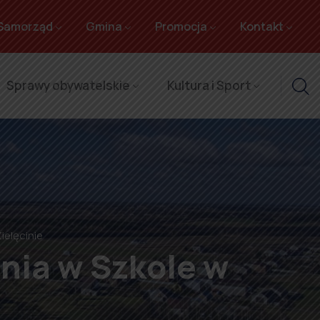
Samorząd
Gmina
Promocja
Kontakt
Sprawy obywatelskie
Kultura i Sport
ielęcinie
nia w Szkole w