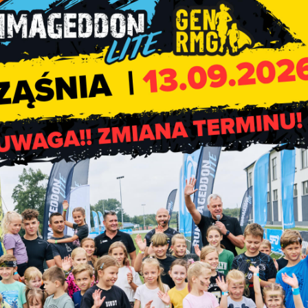
uł: Ekspert Tabliczki Mnożenia. Wszystkim Ekspertom Tabliczki 
 zdobyć tytułu, zachęcamy do powtórzenia tabliczki, aby w prz