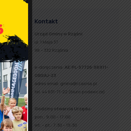
Mnożenia
yszłym
Kontakt
Urząd Gminy w Rząśni
ul. 1 Maja 37
98 – 332 Rząśnia
e-doręczenia:
AE:PL-57726-56911-
GBSAJ-23
adres email:
gmina@rzasnia.pl
tel. 44 631-71-22 (biuro podawcze)
Godziny otwarcia Urzędu:
pon.: 9:00 – 17:00
wt. – pt.: 7:30 – 15:30