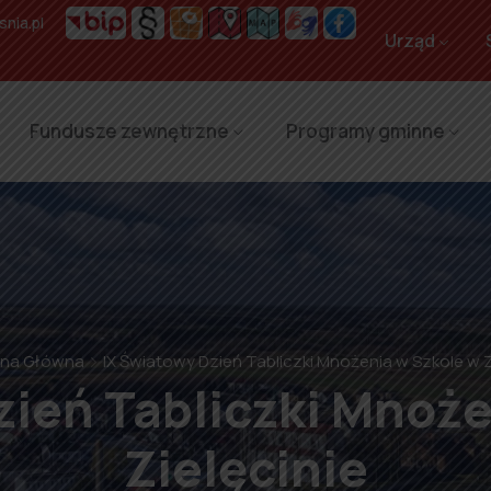
nia.pl
Urząd
Fundusze zewnętrzne
Programy gminne
ona Główna
IX Światowy Dzień Tabliczki Mnożenia w Szkole w Z
zień Tabliczki Mnoże
Zielęcinie