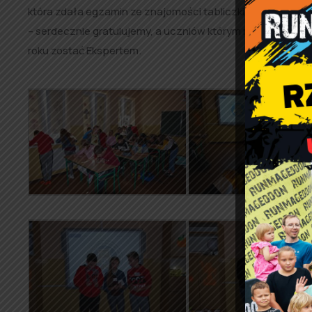
która zdała egzamin ze znajomości tabliczki uzyskała tyt
– serdecznie gratulujemy, a uczniów którym nie udało się
roku zostać Ekspertem.