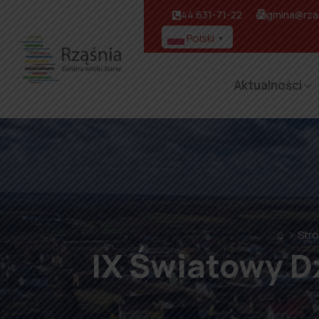
44 631-71-22
gmina@rzas
Polski
▼
Aktualności
⌂
Str
IX Światowy D