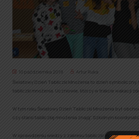
10 października 2019
Artur Ruka
Światowy Dzień Tabliczki Mnożenia to dzień symboliczny.
tabliczki mnożenia. Uczniowie, którzy w trakcie wakacji z
W tym roku Światowy Dzień Tabliczki Mnożenia był obchod
czy starsi tabliczkę mnożenia znają”. Szkolnym koordynato
W sprawdzeniu wiedzy z zakresu tabliczki mnożenia udział wzię