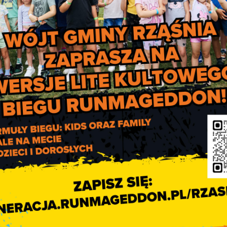
Gmina Rząśnia n
inwestycyjnym podiu