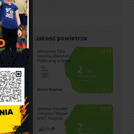
Jakość powietrza
a
m