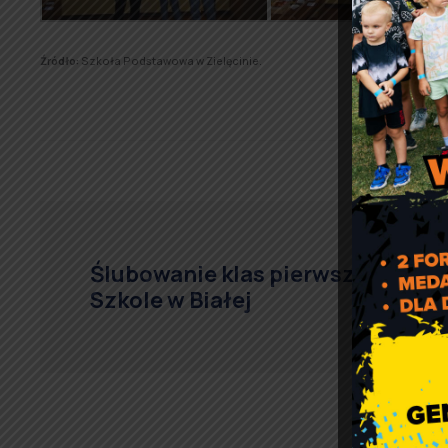
Źródło:
Szkoła Podstawowa w Zielęcinie.
Ślubowanie klas pierwszych w
Szkole w Białej