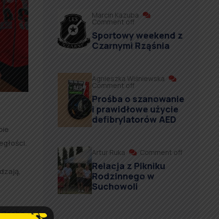
Marcin Kazuba
Comment off
Sportowy weekend z
Czarnymi Rząśnia
Agnieszka Wiśniewska
Comment off
Prośba o szanowanie
i prawidłowe użycie
defibrylatorów AED
bie
egłości.
Artur Ruka
Comment off
Relacja z Pikniku
dzają,
Rodzinnego w
Suchowoli
I. Osoba,