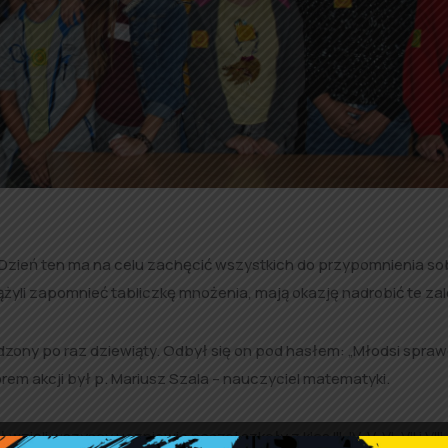
 Dzień ten ma na celu zachęcić wszystkich do przypomnienia so
dążyli zapomnieć tabliczkę mnożenia, mają okazję nadrobić te zal
zony po raz dziewiąty. Odbył się on pod hasłem: „Młodsi spraw
rem akcji był p. Mariusz Szala – nauczyciel matematyki.
li wszyscy uczniowie naszej szkoły z klas III, IV, V, VI, VII i VII