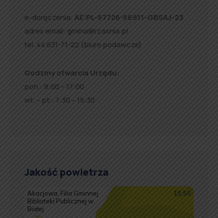
e-doręczenia:
AE:PL-57726-56911-GBSAJ-23
adres email:
gmina@rzasnia.pl
tel. 44 631-71-22 (biuro podawcze)
Godziny otwarcia Urzędu:
pon.: 9:00 – 17:00
wt. – pt.: 7:30 – 15:30
Jakość powietrza