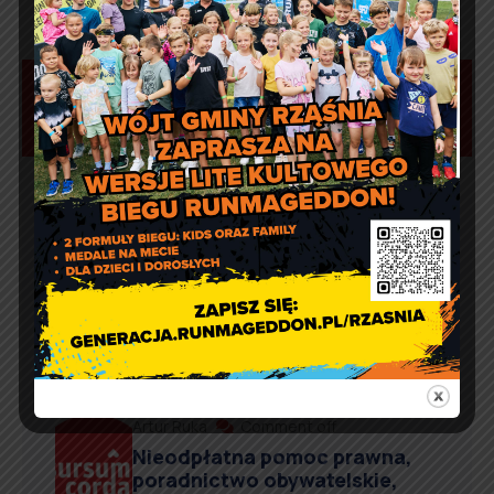
Aktualności
Artur Ruka
Comment off
Dzień Sportu w Reklach
Artur Ruka
Comment off
Nieodpłatna pomoc prawna,
poradnictwo obywatelskie,