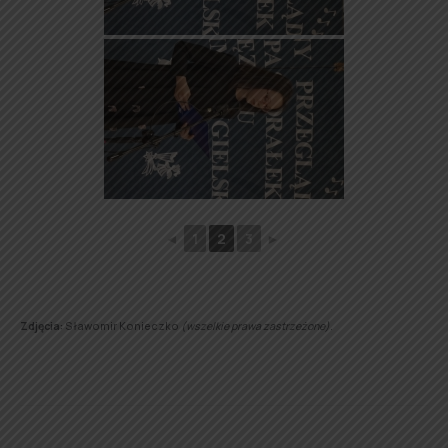
◄
1
2
3
►
Zdjęcia:
Sławomir Konieczko
(wszelkie prawa zastrzeżone)
.