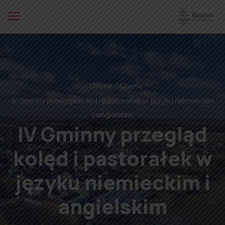
⌂
Strona Główna
IV Gminny przegląd kolęd i pastorałek w języku niemieckim
i angielskim
IV Gminny przegląd
kolęd i pastorałek w
języku niemieckim i
angielskim