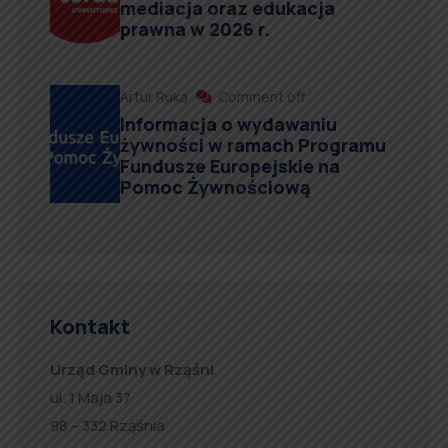
mediacja oraz edukacja
prawna w 2026 r.
Artur Ruka
Comment off
Informacja o wydawaniu
żywności w ramach Programu
Fundusze Europejskie na
Pomoc Żywnościową
Kontakt
Urząd Gminy w Rząśni
ul. 1 Maja 37
98 – 332 Rząśnia