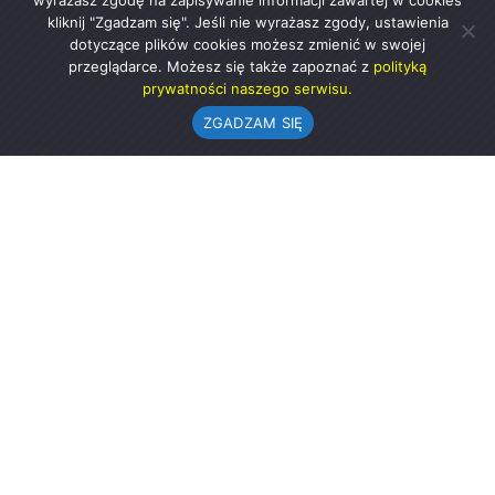
wyrażasz zgodę na zapisywanie informacji zawartej w cookies
kliknij "Zgadzam się". Jeśli nie wyrażasz zgody, ustawienia
dotyczące plików cookies możesz zmienić w swojej
przeglądarce. Możesz się także zapoznać z
polityką
prywatności naszego serwisu.
ZGADZAM SIĘ
Urząd Gminy w Rząśni
ul. 1 Maja 37
98-332 Rząśnia
AE:PL-57726-56911-GBSAJ-23 (e-doręczenia)
gmina@rzasnia.pl
44 631-71-22 (biuro podawcze)
Godziny otwarcia Urzędu:
pon.: 9.00-17.00