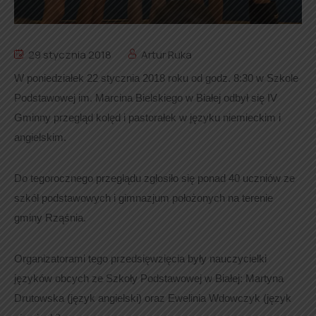
29 stycznia 2018
Artur Ruka
W poniedziałek 22 stycznia 2018 roku od godz. 8:30 w Szkole
Podstawowej im. Marcina Bielskiego w Białej odbył się IV
Gminny przegląd kolęd i pastorałek w języku niemieckim i
angielskim.
Do tegorocznego przeglądu zgłosiło się ponad 40 uczniów ze
szkół podstawowych i gimnazjum położonych na terenie
gminy Rząśnia.
Organizatorami tego przedsięwzięcia były nauczycielki
języków obcych ze Szkoły Podstawowej w Białej: Martyna
Drutowska (język angielski) oraz Ewelinia Wdowczyk (język