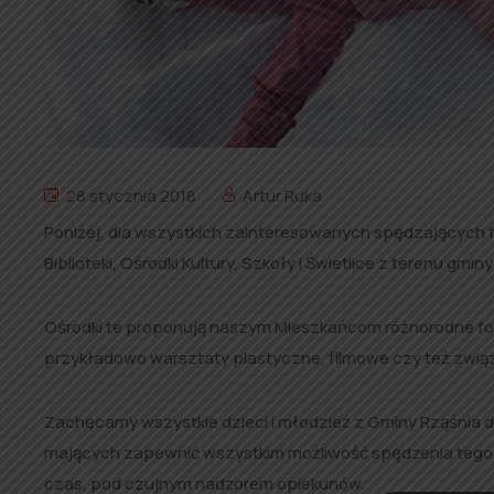
28 stycznia 2018
Artur Ruka
Poniżej, dla wszystkich zainteresowanych spędzających
Biblioteki, Ośrodki Kultury, Szkoły i Świetlice z terenu gmin
Ośrodki te proponują naszym Mieszkańcom różnorodne formy
przykładowo warsztaty plastyczne, filmowe czy też związa
Zachęcamy wszystkie dzieci i młodzież z Gminy Rząśnia d
mających zapewnić wszystkim możliwość spędzenia tego
czas, pod czujnym nadzorem opiekunów.