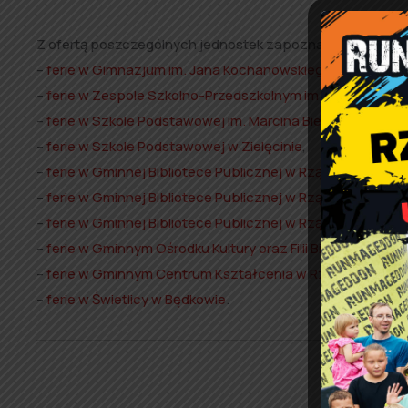
Z ofertą poszczególnych jednostek zapoznać się można po 
–
ferie w Gimnazjum im. Jana Kochanowskiego w Rząśni
,
–
ferie w Zespole Szkolno-Przedszkolnym im. Jana Pawła II
–
ferie w Szkole Podstawowej im. Marcina Bielskiego w Biał
–
ferie w Szkole Podstawowej w Zielęcinie
,
–
ferie w Gminnej Bibliotece Publicznej w Rząśni
,
–
ferie w Gminnej Bibliotece Publicznej w Rząśni – Filia w Bi
–
ferie w Gminnej Bibliotece Publicznej w Rząśni – Filia w S
–
ferie w Gminnym Ośrodku Kultury oraz Filii Bibliotecznej 
–
ferie w Gminnym Centrum Kształcenia w Rząśni
,
–
ferie w Świetlicy w Będkowie
.