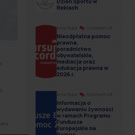
Dzień Sportu w
Reklach
Artur Ruka
Comment off
Nieodpłatna pomoc
prawna,
poradnictwo
obywatelskie,
mediacja oraz
z
edukacja prawna w
2026 r.
j,
Artur Ruka
Comment off
Informacja o
wydawaniu żywności
w ramach Programu
Fundusze
olny
Europejskie na
Pomoc