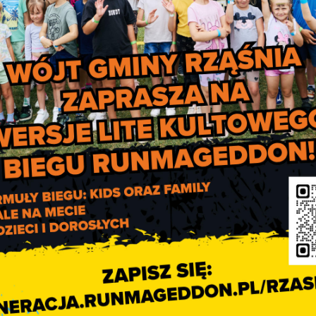
ez poszczególne jednostki. W sprawie szczegółów dotyczących zaję
IV Gminny przegląd kolęd 
pastorałek w język
niemieckim i angielski