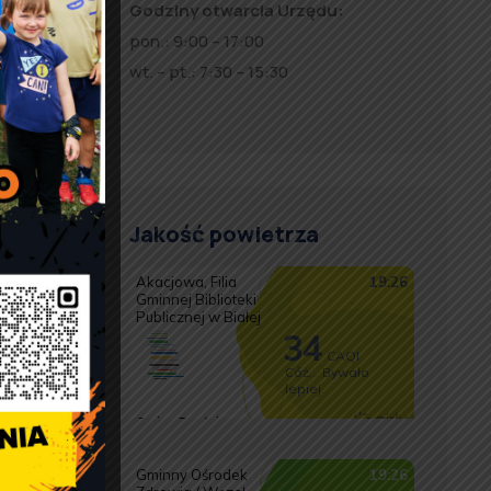
Godziny otwarcia Urzędu:
ć prosimy
pon.: 9:00 – 17:00
wt. – pt.: 7:30 – 15:30
Jakość powietrza
i
u
m