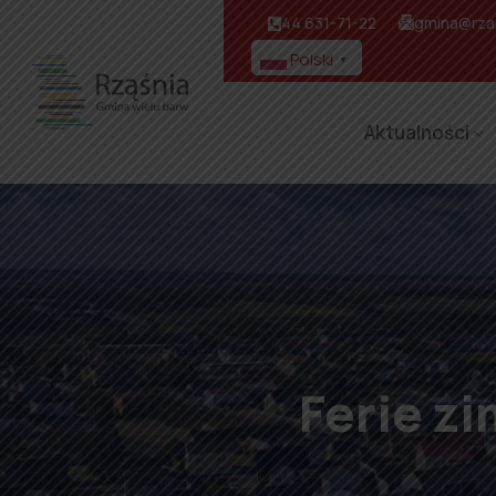
44 631-71-22
gmina@rzas
Polski
▼
Aktualności
Ferie z