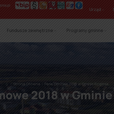
nia.pl
Urząd
Fundusze zewnętrzne
Programy gminne
⌂
Strona Główna
Ferie zimowe 2018 w Gminie Rząśnia
imowe 2018 w Gminie