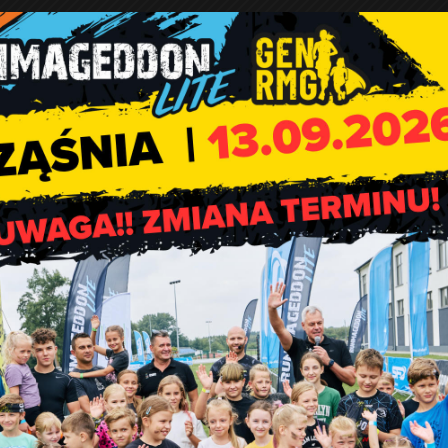
kliknięciu w poniższe odnośniki:
 Rząśni
,
ej
,
ałej
,
tróży
,
w Kodraniu
,