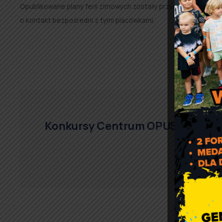
Opublikowane plany ferii zimowych zostały przygotowane prz
o kontakt bezpośredni z tymi placówkami.
Konkursy Centrum OPUS