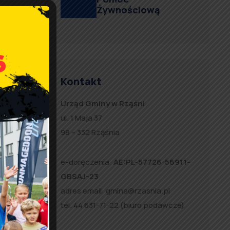
Żywnościową
Kontakt
Urząd Gminy w Rząśni
ul. 1 Maja 37
98 – 332 Rząśnia
e-doręczenia:
AE:PL-57726-56911-
GBSAJ-23
adres email:
gmina@rzasnia.pl
tel. 44 631-71-22 (biuro podawcze)