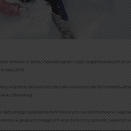
 ferie zimowe w domu, harmonogram zajęć organizowanych prze
y w roku 2018.
 wspólnej aktywności nie tylko ruchowej ale też intelektualne
ne z literaturą.
o aktywnego spędzenia ferii zimowych i uczestnictwa w zajęcia
 okresu w grupach mogących w pożyteczny sposób zapełnić w