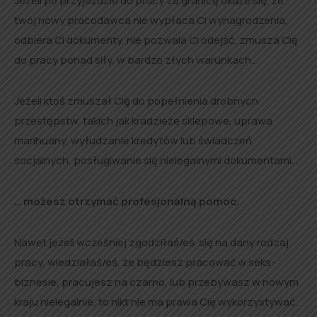
Jeżeli po przyjeździe do pracy za granicę okaże się, że
twój nowy pracodawca nie wypłaca Ci wynagrodzenia,
odbiera Ci dokumenty, nie pozwala Ci odejść, zmusza Cię
do pracy ponad siły, w bardzo złych warunkach…
Jeżeli ktoś zmuszał Cię do popełnienia drobnych
przestępstw, takich jak kradzieże sklepowe, uprawa
marihuany, wyłudzanie kredytów lub świadczeń
socjalnych, posługiwanie się nielegalnymi dokumentami…
… możesz otrzymać profesjonalną pomoc.
Nawet jeżeli wcześniej zgodziłaś/eś się na dany rodzaj
pracy, wiedziałaś/eś, że będziesz pracować w seks-
biznesie, pracujesz na czarno, lub przebywasz w nowym
kraju nielegalnie, to nikt nie ma prawa Cię wykorzystywać.