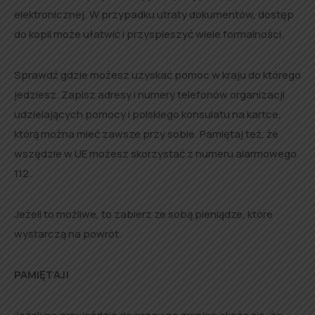
elektronicznej. W przypadku utraty dokumentów, dostęp
do kopii może ułatwić i przyspieszyć wiele formalności.
Sprawdź gdzie możesz uzyskać pomoc w kraju do którego
jedziesz. Zapisz adresy i numery telefonów organizacji
udzielających pomocy i polskiego konsulatu na kartce,
którą można mieć zawsze przy sobie. Pamiętaj też, że
wszędzie w UE możesz skorzystać z numeru alarmowego
112.
Jeżeli to możliwe, to zabierz ze sobą pieniądze, które
wystarczą na powrót.
PAMIĘTAJ!