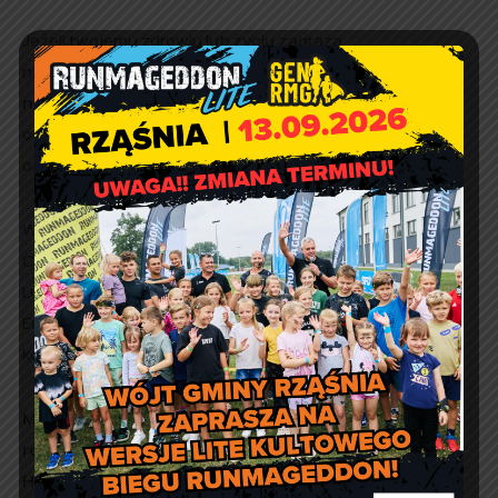
Jeżeli twojemu zdrowiu lub życiu zagraża
niebezpieczeństwo, jesteś ofiarą szantażu lub gróźb –
nie czekaj!
Natychmiast skontaktuj się z policją,
odpowiednią organizacją lub polskim konsulatem i
opowiedz swoją historię.
W Polsce pomocy ofiarom handlu ludźmi udziela Krajowe
Centrum Interwencyjno-Konsultacyjne dla Ofiar Handlu
Ludźmi. Podobne placówki działają w większości krajów
Europy. Pomocy udzieli Ci również policja. Za granicą
korzystaj z numeru alarmowego 112.
Materiał przygotowany przez MSW w ramach
realizacji Krajowego Planu Działań Przeciwko
Handlowi Ludźmi.