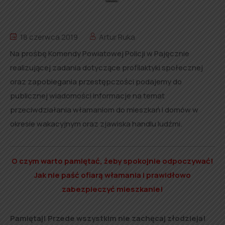
18 czerwca 2019
Artur Ruka
Na prośbę Komendy Powiatowej Policji w Pajęcznie
realizującej zadania dotyczące profilaktyki społecznej
oraz zapobiegania przestępczości podajemy do
publicznej wiadomości informacje na temat
przeciwdziałania włamaniom do mieszkań i domów w
okresie wakacyjnym oraz zjawiska handlu ludźmi.
O czym warto pamiętać, żeby spokojnie odpoczywać!
Jak nie paść ofiarą włamania i prawidłowo
zabezpieczyć mieszkanie!
Pamiętaj! Przede wszystkim nie zachęcaj złodzieja!