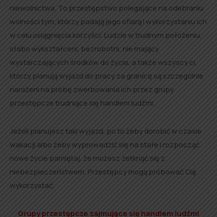
niewolnictwa. To przestępstwo polegające na odebraniu
wolności tym, którzy padają jego ofiarą i wykorzystaniu ich
w celu osiągnięcia korzyści. Ludzie w trudnym położeniu,
słabo wykształceni, bezrobotni, nie mający
wystarczających środków do życia, a także wszyscy ci,
którzy planują wyjazd do pracy za granicę są szczególnie
narażeni na próbę zwerbowania ich przez grupy
przestępcze trudniące się handlem ludźmi.
Jeżeli planujesz taki wyjazd, po to żeby dorobić w czasie
wakacji albo żeby wyprowadzić się na stałe i rozpocząć
nowe życie pamiętaj, że możesz zetknąć się z
niebezpieczeństwem. Przestępcy mogą próbować Cię
wykorzystać.
Grupy przestępcze zajmujące się handlem ludźmi