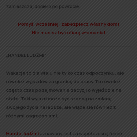
zamieszczaj dopiero po powrocie.
Pomyśl wcześniej i zabezpiecz własny dom!
Nie musisz być ofiarą włamania!
„
HANDEL LUDŹMI”
Wakacje to dla wielu nie tylko czas odpoczynku, ale
również wyjazdów za granicę do pracy. To również
często czas podejmowania decyzji o wyjeździe na
stałe. Taki wyjazd może być szansą na zmianę
swojego życia na lepsze, ale wiąże się również z
różnymi zagrożeniami.
Handel ludźmi
uznawany jest za współczesną formę