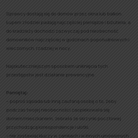
Sprawcy dostają się do domów przez okna lub balkon.
Łupem złodziei padają najczęściej pieniądze i biżuteria, a
do kradzieży dochodzi zazwyczaj pod nieobecność
domowników najczęściej w godzinach popołudniowych i
wieczornych, rzadziej w nocy.
Najskuteczniejszym sposobem uniknięcia tych
przestępstw jest działanie prewencyjne.
Pamiętaj:
– poproś sąsiada lub inną zaufaną osobę o to, żeby
podczas twojej nieobecności zaopiekowała się
domem/mieszkaniem, zebrała ze skrzynki pocztowej
przychodzącą korespondencje i ulotki,
– nie zostawiaj kluczy w zamkach i w innych umówionych