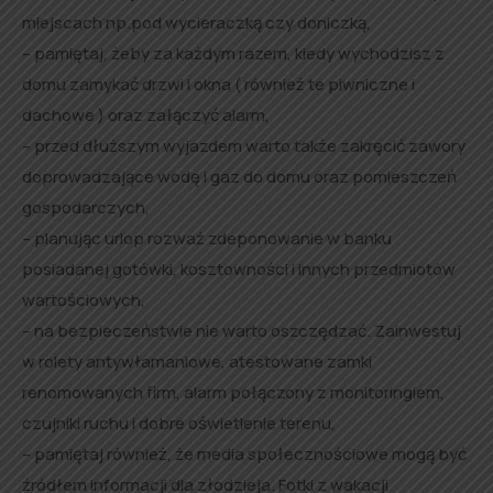
miejscach np.pod wycieraczką czy doniczką,
– pamiętaj, żeby za każdym razem, kiedy wychodzisz z
domu zamykać drzwi i okna ( również te piwniczne i
dachowe ) oraz załączyć alarm,
– przed dłuższym wyjazdem warto także zakręcić zawory
doprowadzające wodę i gaz do domu oraz pomieszczeń
gospodarczych,
– planując urlop rozważ zdeponowanie w banku
posiadanej gotówki, kosztowności i innych przedmiotów
wartościowych,
– na bezpieczeństwie nie warto oszczędzać. Zainwestuj
w rolety antywłamaniowe, atestowane zamki
renomowanych firm, alarm połączony z monitoringiem,
czujniki ruchu i dobre oświetlenie terenu,
– pamiętaj również, że media społecznościowe mogą być
źródłem informacji dla złodzieja. Fotki z wakacji