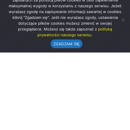
zapisanych za pomocą plików cookies w celu zapewnienia
maksymalnej wygody w korzystaniu z naszego serwisu. Jeżeli
wyrażasz zgodę na zapisywanie informacji zawartej w cookies
kliknij "Zgadzam się". Jeśli nie wyrażasz zgody, ustawienia
dotyczące plików cookies możesz zmienić w swojej
przeglądarce. Możesz się także zapoznać z
polityką
prywatności naszego serwisu.
ZGADZAM SIĘ
Urząd Gminy w Rząśni
ul. 1 Maja 37
98-332 Rząśnia
AE:PL-57726-56911-GBSAJ-23 (e-doręczenia)
gmina@rzasnia.pl
44 631-71-22 (biuro podawcze)