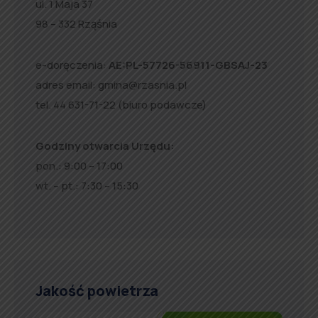
ul. 1 Maja 37
98 – 332 Rząśnia
e-doręczenia:
AE:PL-57726-56911-GBSAJ-23
adres email:
gmina@rzasnia.pl
tel. 44 631-71-22 (biuro podawcze)
Godziny otwarcia Urzędu:
pon.: 9:00 – 17:00
wt. – pt.: 7:30 – 15:30
Jakość powietrza