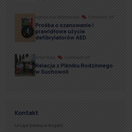
Agnieszka Wiśniewska
Comment off
Prośba o szanowanie i
prawidłowe użycie
defibrylatorów AED
Artur Ruka
Comment off
Relacja z Pikniku Rodzinnego
w Suchowoli
Kontakt
Urząd Gminy w Rząśni