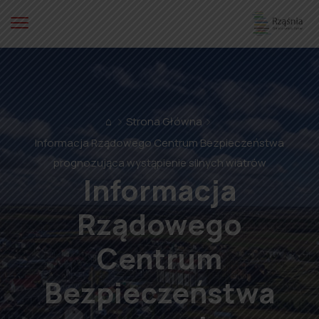
⌂
Strona Główna
Informacja Rządowego Centrum Bezpieczeństwa
prognozująca wystąpienie silnych wiatrów
Informacja
Rządowego
Centrum
Bezpieczeństwa