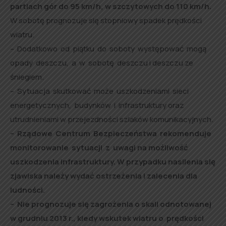
partiach gór do 95 km/h, w szczytowych do 110 km/h.
W sobotę prognozuje się stopniowy spadek prędkości
wiatru.
– Dodatkowo od piątku do soboty występować mogą
opady deszczu, a w sobotę deszczu i deszczu ze
śniegiem.
– Sytuacja skutkować może uszkodzeniami sieci
energetycznych, budynków i infrastruktury oraz
utrudnieniami w przejezdności szlaków komunikacyjnych.
– Rządowe Centrum Bezpieczeństwa rekomenduje
monitorowanie sytuacji z uwagi
na możliwość
uszkodzenia infrastruktury. W przypadku nasilenia się
zjawiska należy wydać ostrzeżenia i zalecenia dla
ludności.
– Nie prognozuje się zagrożenia o skali odnotowanej
w grudniu 2013 r., kiedy wskutek wiatru o prędkości