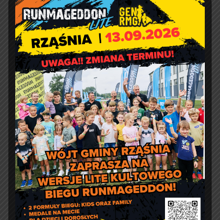
adres email:
gmina@rzasnia.pl
tel. 44 631-71-22 (biuro podawcze)
Godziny otwarcia Urzędu:
pon.: 9:00 – 17:00
wt. – pt.: 7:30 – 15:30
Jakość powietrza