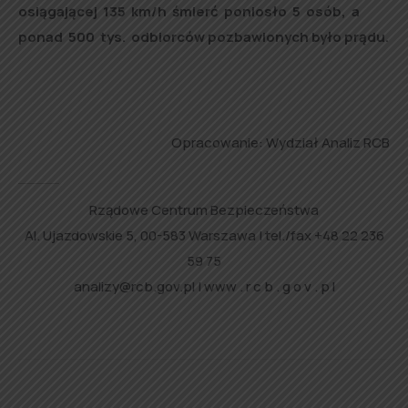
osiągającej 135 km/h śmierć poniosło 5 osób, a
ponad 500 tys. odbiorców pozbawionych było prądu.
Opracowanie: Wydział Analiz RCB
Rządowe Centrum Bezpieczeństwa
Al. Ujazdowskie 5, 00-583 Warszawa | tel./fax +48 22 236
59 75
analizy@rcb.gov.pl | www . r c b . g o v . p l