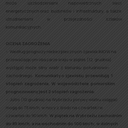
może uszkodzeniami napowietrznych sieci
energetycznych oraz budynków i infrastruktury, a także
utrudnieniami w przejezdności szlaków
komunikacyjnych.
OCENA ZAGROŻENIA
– Według prognozy niebezpiecznych zjawisk IMGW na
przeważającym obszarze kraju w piątek (12 grudnia)
wystąpić może silny wiatr z kierunku południowo-
zachodniego.
Komunikaty o zjawisku przewidują 1
stopień zagrożenia. W województwie pomorskim
prognozowany jest 2 stopień zagrożenia.
– Jutro (10 grudnia) na Wybrzeżu porywy wiatru osiągać
mogą do 75 km/h, w nocy z środy na czwartek i w
czwartek do 90 km/h.
W piątek na Wybrzeżu zachodnim
do 85 km/h, a na
wschodnim do 100 km/h; w dolnych