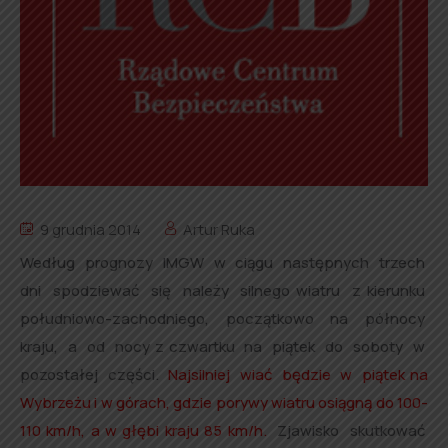
9 grudnia 2014
Artur Ruka
Według prognozy IMGW w ciągu następnych trzech
dni spodziewać się należy silnego wiatru z kierunku
południowo-zachodniego, początkowo na północy
kraju, a od nocy z czwartku na piątek do soboty w
pozostałej części.
Najsilniej wiać będzie w piątek na
Wybrzeżu i w górach, gdzie porywy wiatru osiągną do 100-
110 km/h, a w głębi kraju
85 km/h.
Zjawisko skutkować