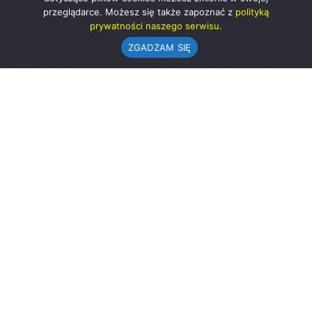
przeglądarce. Możesz się także zapoznać z
polityką
prywatności naszego serwisu.
ZGADZAM SIĘ
Urząd Gminy w Rząśni
ul. 1 Maja 37
98-332 Rząśnia
AE:PL-57726-56911-GBSAJ-23 (e-doręczenia)
gmina@rzasnia.pl
44 631-71-22 (biuro podawcze)
Godziny otwarcia Urzędu:
pon.: 9.00-17.00
wt.-pt.: 7.30-15.30