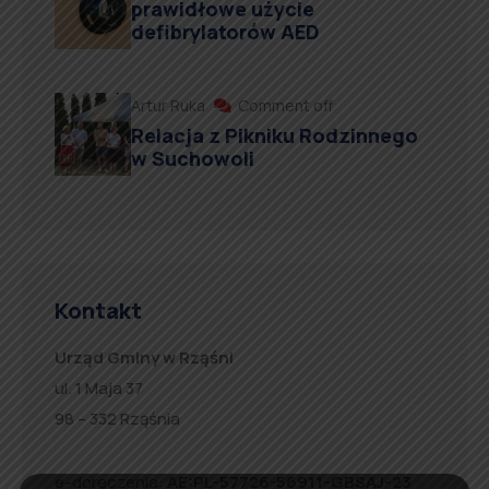
prawidłowe użycie
defibrylatorów AED
Artur Ruka
Comment off
Relacja z Pikniku Rodzinnego
w Suchowoli
Kontakt
Urząd Gminy w Rząśni
ul. 1 Maja 37
98 – 332 Rząśnia
e-doręczenia:
AE:PL-57726-56911-GBSAJ-23