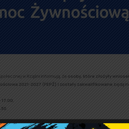
ołecznej w Rząśni informują, że
osoby, które złożyły wniose
ościowa 2021-2027 (FEPŻ)
i
zostały zakwalifikowane
,będą m
 17.00
,
.30
.
 (Świetlica)
.