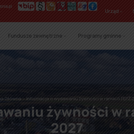
nia.pl
Urząd
Fundusze zewnętrzne
Programy gminne
na Główna
Informacja o wydawaniu żywności w ramach FEPŻ 
awaniu żywności w 
2027