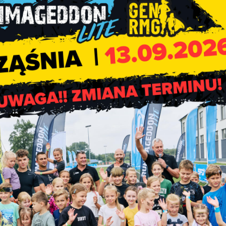
rych pakowana będzie żywność. Kontakt telefoniczny dostępny 
=”None found” order_by=”title” order=”ASC”]
Utrudnienia na drodz
Marcelin, Kopy, Broszęcin
Kodra