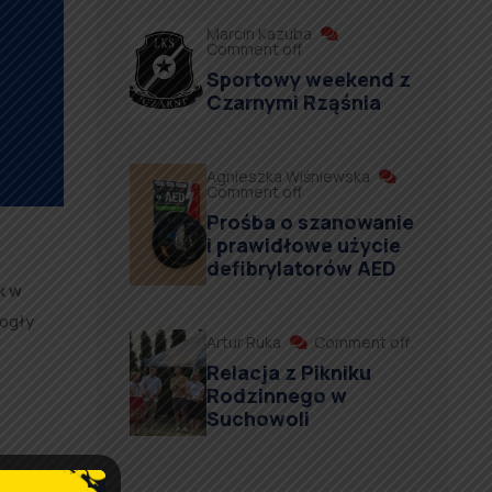
Marcin Kazuba
Comment off
Sportowy weekend z
Czarnymi Rząśnia
Agnieszka Wiśniewska
Comment off
Prośba o szanowanie
i prawidłowe użycie
defibrylatorów AED
k w
ogły
Artur Ruka
Comment off
Relacja z Pikniku
Rodzinnego w
Suchowoli