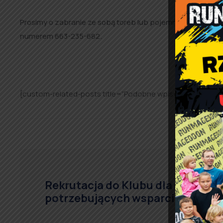
Prosimy o zabranie ze sobą toreb lub pojemników, do któ
numerem 663-235-682.
[custom-related-posts title=”Podobne wpisy:” none_text
Rekrutacja do Klubu dla osób
potrzebujących wsparcia