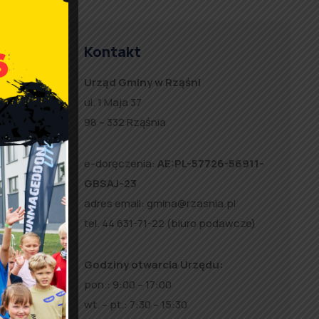
pod
Kontakt
Urząd Gminy w Rząśni
ul. 1 Maja 37
98 – 332 Rząśnia
e-doręczenia:
AE:PL-57726-56911-
GBSAJ-23
adres email:
gmina@rzasnia.pl
tel. 44 631-71-22 (biuro podawcze)
e
Godziny otwarcia Urzędu:
,
pon.: 9:00 – 17:00
ń
wt. – pt.: 7:30 – 15:30