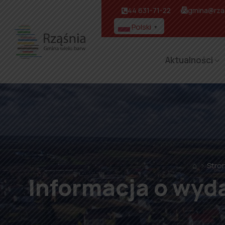
44 631-71-22
gmina@rzas
Polski
▼
Aktualności
⌂
Stro
Informacja o wyd