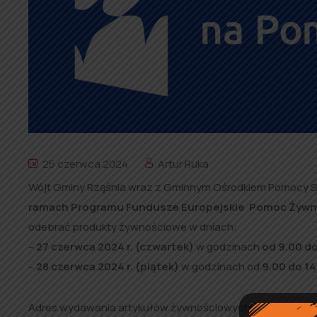
25 czerwca 2024
Artur Ruka
Wójt Gminy Rząśnia wraz z Gminnym Ośrodkiem Pomocy Sp
ramach
Programu Fundusze Europejskie Pomoc Żywn
odebrać produkty żywnościowe w dniach:
–
27 czerwca 2024 r. (czwartek)
w godzinach
od 9.00 do
–
28 czerwca 2024 r. (piątek)
w godzinach od
9.00 do 14
Adres wydawania artykułów żywnościowych:
Będków 33a