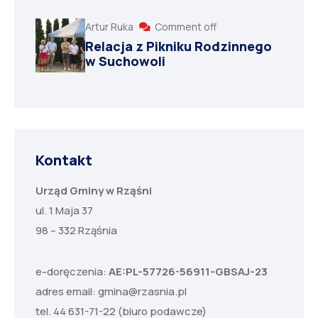
Artur Ruka
Comment off
Relacja z Pikniku Rodzinnego
w Suchowoli
Kontakt
Urząd Gminy w Rząśni
ul. 1 Maja 37
98 – 332 Rząśnia
e-doręczenia:
AE:PL-57726-56911-GBSAJ-23
adres email:
gmina@rzasnia.pl
tel. 44 631-71-22 (biuro podawcze)