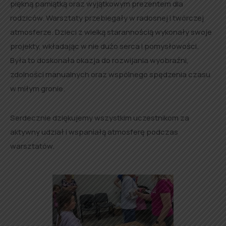
piękną pamiątką oraz wyjątkowym prezentem dla
rodziców. Warsztaty przebiegały w radosnej i twórczej
atmosferze. Dzieci z wielką starannością wykonały swoje
projekty, wkładając w nie dużo serca i pomysłowości.
Była to doskonała okazja do rozwijania wyobraźni,
zdolności manualnych oraz wspólnego spędzenia czasu
w miłym gronie.
Serdecznie dziękujemy wszystkim uczestnikom za
aktywny udział i wspaniałą atmosferę podczas
warsztatów.