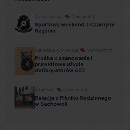
Marcin Kazuba
Comment off
Sportowy weekend z Czarnymi
Rząśnia
Agnieszka Wiśniewska
Comment off
Prośba o szanowanie i
prawidłowe użycie
defibrylatorów AED
Artur Ruka
Comment off
Relacja z Pikniku Rodzinnego
w Suchowoli