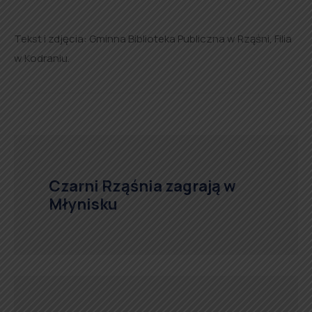
Tekst i zdjęcia: Gminna Biblioteka Publiczna w Rząśni, Filia
w Kodraniu.
Czarni Rząśnia zagrają w
Młynisku