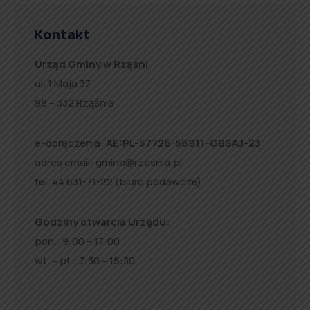
Kontakt
Urząd Gminy w Rząśni
ul. 1 Maja 37
98 – 332 Rząśnia
e-doręczenia:
AE:PL-57726-56911-GBSAJ-23
adres email:
gmina@rzasnia.pl
tel. 44 631-71-22 (biuro podawcze)
Godziny otwarcia Urzędu:
pon.: 9:00 – 17:00
wt. – pt.: 7:30 – 15:30