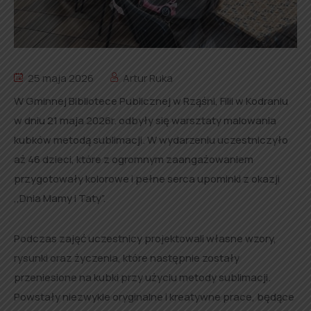
25 maja 2026
Artur Ruka
W Gminnej Bibliotece Publicznej w Rząśni, Filii w Kodraniu
w dniu 21 maja 2026r. odbyły się warsztaty malowania
kubków metodą sublimacji. W wydarzeniu uczestniczyło
aż 46 dzieci, które z ogromnym zaangażowaniem
przygotowały kolorowe i pełne serca upominki z okazji
,,Dnia Mamy i Taty”.
Podczas zajęć uczestnicy projektowali własne wzory,
rysunki oraz życzenia, które następnie zostały
przeniesione na kubki przy użyciu metody sublimacji.
Powstały niezwykle oryginalne i kreatywne prace, będące