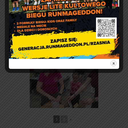
1
2
►