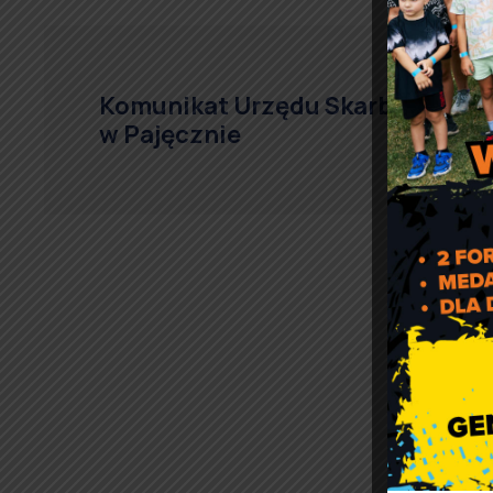
Komunikat Urzędu Skarbowego
w Pajęcznie