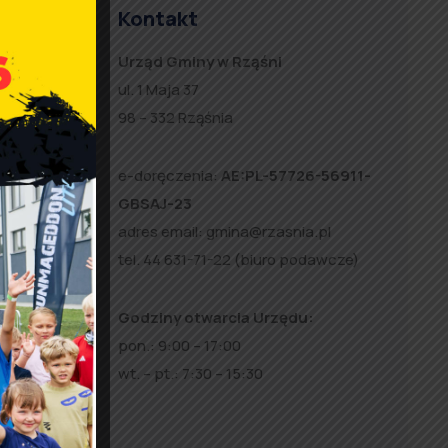
Kontakt
Urząd Gminy w Rząśni
ul. 1 Maja 37
ukcyjnej
98 – 332 Rząśnia
stników.
e-doręczenia:
AE:PL-57726-56911-
GBSAJ-23
adres email:
gmina@rzasnia.pl
11 11 97
tel. 44 631-71-22 (biuro podawcze)
Godziny otwarcia Urzędu:
pon.: 9:00 – 17:00
wt. – pt.: 7:30 – 15:30