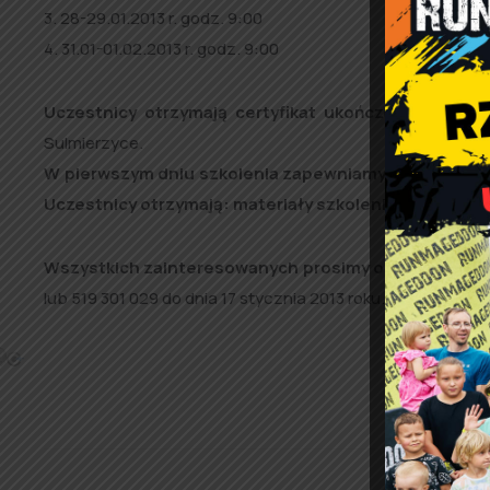
3. 28-29.01.2013 r. godz. 9:00
4. 31.01-01.02.2013 r. godz. 9:00
Uczestnicy otrzymają certyfikat ukończenia szkolen
Sulmierzyce.
W pierwszym dniu szkolenia zapewniamy zwrot koszt
Uczestnicy otrzymają: materiały szkoleniowe, serwis
Wszystkich zainteresowanych prosimy o kontakt z
Re
lub 519 301 029 do dnia 17 stycznia 2013 roku.
Ilość miejsc