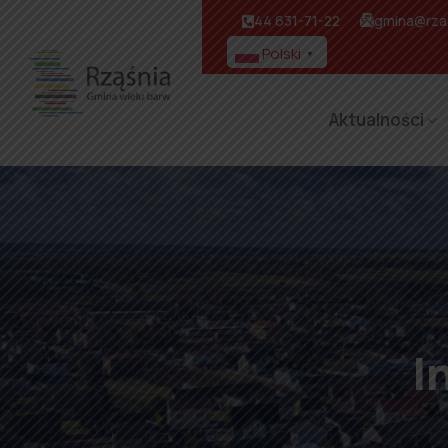
44 631-71-22
gmina@rzas
Polski
▼
Aktualności
I