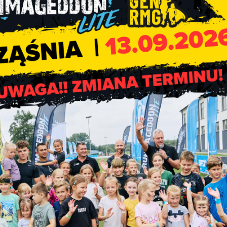
ia.
Szkolenia prowadzone będą w Rolniczej Spółdzielni Prod
ów dojazdu,
w drugim dniu istnieje możliwość dowiezienia ucze
 kawowy, obiad.
jonowym Zespołem Doradztwa w Pajęcznie pod nr telefonu: 34 3
 ograniczona.