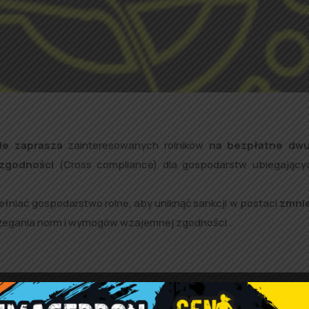
ie zaprasza
zainteresowanych rolników
na bezpłatne dw
zgodności
(Cross compliance) dla gospodarstw ubiegający
ełniać gospodarstwo rolne, aby uniknąć sankcji w postaci
zmnie
zegania norm i wymogów wzajemnej zgodności .