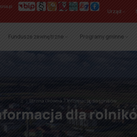
nia.pl
Urząd
Fundusze zewnętrzne
Programy gminne
⌂
Strona Główna
Informacja dla rolników
nformacja dla rolnik