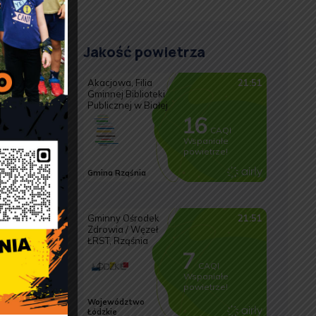
Jakość powietrza
m
W