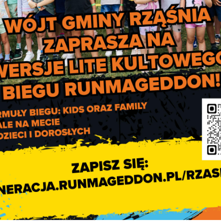
Informacja o kolejny
dofinansowaniu z WFOŚiG