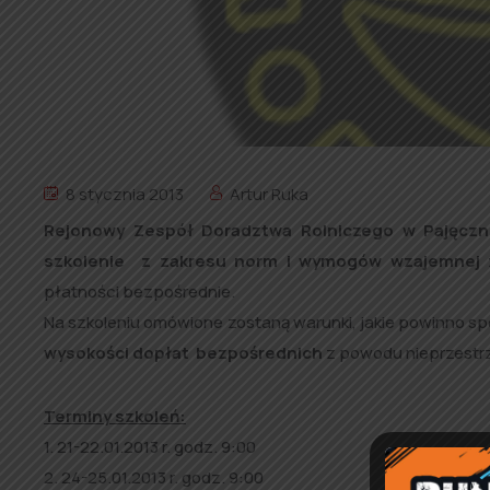
8 stycznia 2013
Artur Ruka
Rejonowy Zespół Doradztwa Rolniczego w Pajęczn
szkolenie z zakresu norm i wymogów wzajemnej 
płatności bezpośrednie.
Na szkoleniu omówione zostaną warunki, jakie powinno sp
wysokości dopłat bezpośrednich
z powodu nieprzestr
Terminy szkoleń:
1. 21-22.01.2013 r. godz. 9:00
2. 24-25.01.2013 r. godz. 9:00