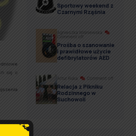
Sportowy weekend z
Czarnymi Rząśnia
Agnieszka Wiśniewska
Comment off
Prośba o szanowanie
i prawidłowe użycie
defibrylatorów AED
udniowe
ch się o
Artur Ruka
Comment off
Relacja z Pikniku
jszenia
Rodzinnego w
Suchowoli