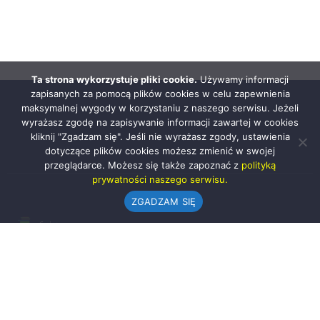
Ta strona wykorzystuje pliki cookie.
Używamy informacji
zapisanych za pomocą plików cookies w celu zapewnienia
maksymalnej wygody w korzystaniu z naszego serwisu. Jeżeli
wyrażasz zgodę na zapisywanie informacji zawartej w cookies
kliknij "Zgadzam się". Jeśli nie wyrażasz zgody, ustawienia
dotyczące plików cookies możesz zmienić w swojej
przeglądarce. Możesz się także zapoznać z
polityką
prywatności naszego serwisu.
ZGADZAM SIĘ
Urząd Gminy w Rząśni
ul. 1 Maja 37
98-332 Rząśnia