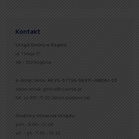
Kontakt
Urząd Gminy w Rząśni
ul. 1 Maja 37
98 – 332 Rząśnia
e-doręczenia:
AE:PL-57726-56911-GBSAJ-23
adres email:
gmina@rzasnia.pl
tel. 44 631-71-22 (biuro podawcze)
Godziny otwarcia Urzędu:
pon.: 9:00 – 17:00
wt. – pt.: 7:30 – 15:30