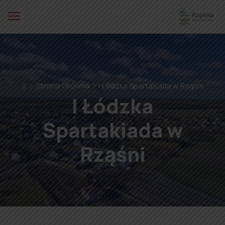
⌂
Strona Główna
I Łódzka Spartakiada w Rząśni
I Łódzka
Spartakiada w
Rząśni