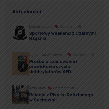
Aktualności
Marcin Kazuba
Comment off
Sportowy weekend z Czarnymi
Rząśnia
Agnieszka Wiśniewska
Comment off
Prośba o szanowanie i
prawidłowe użycie
defibrylatorów AED
Artur Ruka
Comment off
Relacja z Pikniku Rodzinnego
w Suchowoli