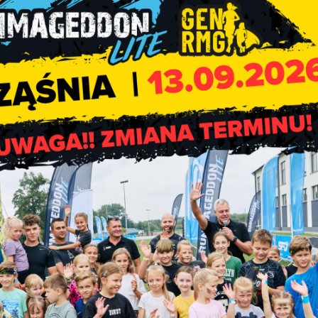
ództwa łódzkiego z powiatów: radomszczańskiego, bełchatowsk
go, piotrkowskiego lub Miasta Piotrków Trybunalski, którzy chc
nizacji, które chcą się ekonomizować.
odbiorców i planowane przyszłe działania. W ramach konkursu
ty rozwojowe) na założenie lub przekształcenie organizacji do
towaliśmy wsparcie doradcze i mentoring (czas trwania: 8 miesi
u biznesowego. Wypełnienie formularza (w wersji papierowej i
 tym etapie otrzymują Państwo wsparcie doradcze.
 OPUS
wkrótce ogłosi konkurs na tworzenie miejsc pracy w
ys. zł.
na utworzenie miejsca pracy plus 2 tys. zł. wsparcia