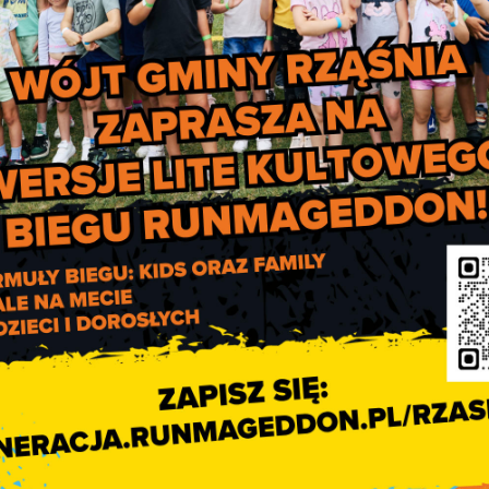
a i Sport – Informacje dla Stowarzyszeń
zamieszczone są
 aktualne informacje o aktualnych konkursach dla organizac
sowania Państwa pomysłów.
Ferie zimowe 2018 w Gmini
Rząśni