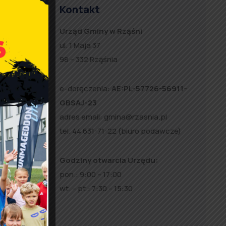
Kontakt
iego,
ą
Urząd Gminy w Rząśni
ul. 1 Maja 37
98 – 332 Rząśnia
5000
e-doręczenia:
AE:PL-57726-56911-
ęcy),
GBSAJ-23
adres email:
gmina@rzasnia.pl
tel. 44 631-71-22 (biuro podawcze)
Godziny otwarcia Urzędu:
pon.: 9:00 – 17:00
wt. – pt.: 7:30 – 15:30