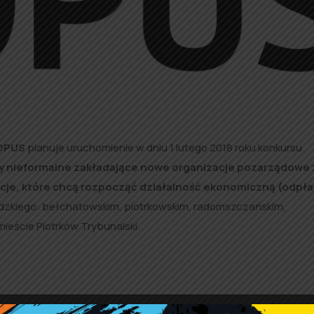
 OPUS
planuje uruchomienie w dniu 1 lutego 2018 roku konkursu
y nieformalne
zakładające nowe organizacje pozarządowe
acje, które chcą rozpocząć działalność ekonomiczną (odpła
kiego: bełchatowskim, piotrkowskim, radomszczańskim,
mieście Piotrków Trybunalski.
t do aktywistów działających w grupach nieformalnych (grupa