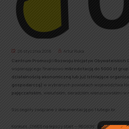
26 stycznia 2018
Artur Ruka
Centrum Promocji i Rozwoju Inicjatyw Obywatelskich
wspierającego finansowo
mikrodotacją do 5000 zł grup
działalnością ekonomiczną lub już istniejące organiz
gospodarczą)
w wybranych powiatach województwa łódz
pajęczańskim,
wieluńskim, sieradzkim,wieruszowskim i w 
Szczegóły związane z dokumentacją po 1 lutego br.
Konkurs „OWES na lepszy start — REGION” skierowana jes