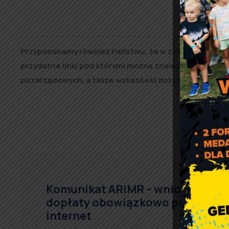
Przypominamy również Państwu, że w zakładce
Kultur
przydatne linki pod którymi można znaleźć najbardziej
pozarządowych, a także wskazówki dotyczące finan
Komunikat ARiMR – wnioski o
dopłaty obowiązkowo przez
internet