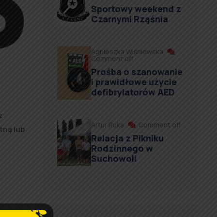
Sportowy weekend z
Czarnymi Rząśnia
Agnieszka Wiśniewska
Comment off
Prośba o szanowanie
i prawidłowe użycie
defibrylatorów AED
z
Artur Ruka
Comment off
tną lub
Relacja z Pikniku
Rodzinnego w
Suchowoli