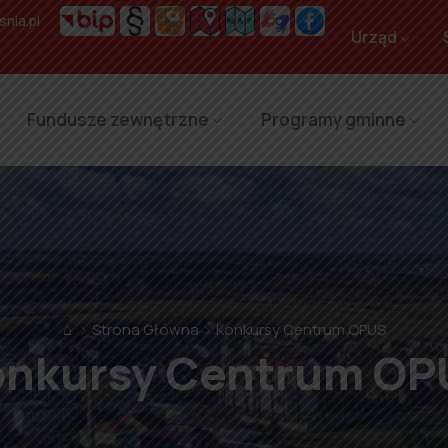
nia.pl
Urząd
Fundusze zewnętrzne
Programy gminne
⌂
Strona Główna
Konkursy Centrum OPUS
onkursy Centrum OP