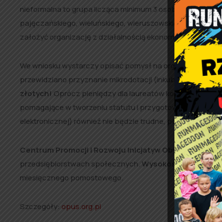
nieformalna to grupa licząca minimum 3 osoby) z wojew
pajęczańskiego, wieluńskiego, wieruszowskiego, sieradzkie
założyć organizację z działalnością ekonomiczną lub orga
We wniosku wystarczy opisać pomysł na organizację, jej 
przewidziano przyznanie mikrodotacji (inkubacyjne pakie
złotych!
Oprócz pieniędzy dla laureatów konkursu przygo
pomagające w tworzeniu statutu i przygotowywaniu model
elektronicznej) również nie będzie trudne, ponieważ i na
Centrum Promocji i Rozwoju Inicjatyw Obywatelskich
przedsiębiorstwach społecznych.
Wysokość dotacji 20 t
miesięcznego pomostowego.
Szczegóły:
opus.org.pl