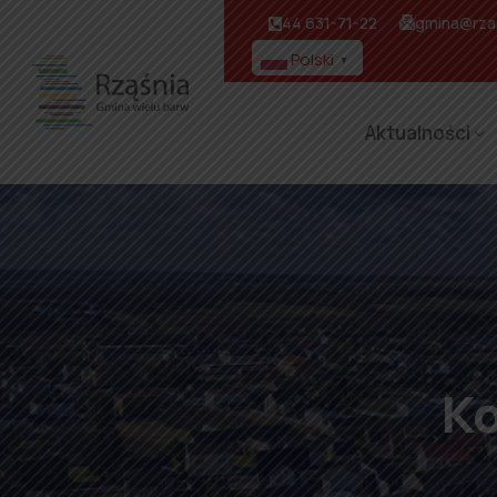
44 631-71-22
gmina@rzas
Polski
▼
Aktualności
K