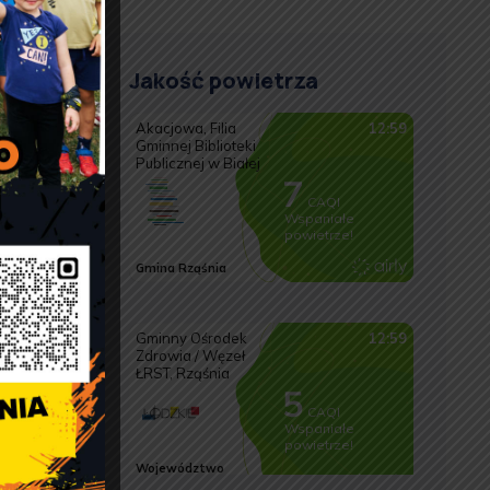
Jakość powietrza
ji
e
a