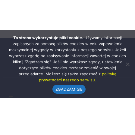
Ta strona wykorzystuje pliki cookie.
Używamy informacji
zapisanych za pomocą plików cookies w celu zapewnienia
maksymalnej wygody w korzystaniu z naszego serwisu. Jeżeli
wyrażasz zgodę na zapisywanie informacji zawartej w cookies
kliknij "Zgadzam się". Jeśli nie wyrażasz zgody, ustawienia
dotyczące plików cookies możesz zmienić w swojej
przeglądarce. Możesz się także zapoznać z
polityką
prywatności naszego serwisu.
ZGADZAM SIĘ
Urząd Gminy w Rząśni
ul. 1 Maja 37
98-332 Rząśnia