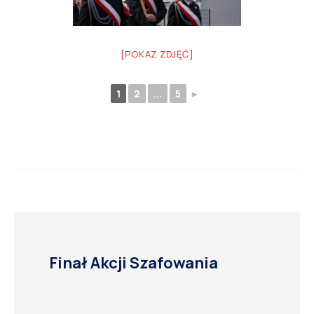
[POKAZ ZDJĘĆ]
1
2
...
5
►
Finał Akcji Szafowania