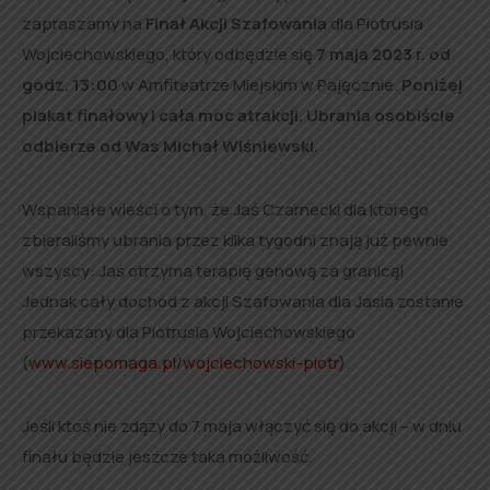
zapraszamy na
Finał Akcji Szafowania
dla Piotrusia
Wojciechowskiego, który odbędzie się
7 maja 2023 r. od
godz. 13:00
w Amfiteatrze Miejskim w Pajęcznie.
Poniżej
plakat finałowy i cała moc atrakcji. Ubrania osobiście
odbierze od Was Michał Wiśniewski.
Wspaniałe wieści o tym, że Jaś Czarnecki dla którego
zbieraliśmy ubrania przez kilka tygodni znają już pewnie
wszyscy: Jaś otrzyma terapię genową za granicą!
Jednak cały dochód z akcji Szafowania dla Jasia zostanie
przekazany dla Piotrusia Wojciechowskiego
(
www.siepomaga.pl/wojciechowski-piotr
).
Jeśli ktoś nie zdąży do 7 maja włączyć się do akcji – w dniu
finału będzie jeszcze taka możliwość.