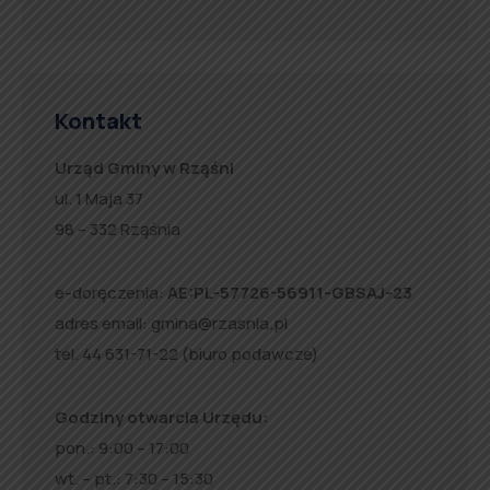
Kontakt
Urząd Gminy w Rząśni
ul. 1 Maja 37
98 – 332 Rząśnia
e-doręczenia:
AE:PL-57726-56911-GBSAJ-23
adres email:
gmina@rzasnia.pl
tel. 44 631-71-22 (biuro podawcze)
Godziny otwarcia Urzędu:
pon.: 9:00 – 17:00
wt. – pt.: 7:30 – 15:30