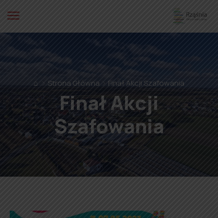
⌂
Strona Główna
Finał Akcji Szafowania
Finał Akcji
Szafowania