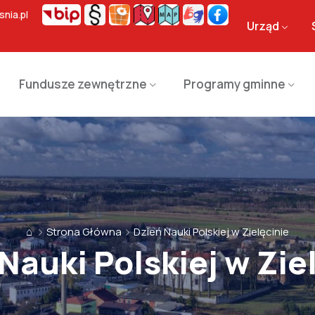
nia.pl
Urząd
Fundusze zewnętrzne
Programy gminne
⌂
Strona Główna
Dzień Nauki Polskiej w Zielęcinie
Nauki Polskiej w Zie