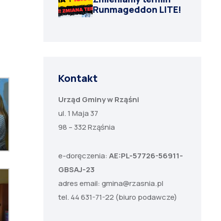
Runmageddon LITE!
Kontakt
Urząd Gminy w Rząśni
ul. 1 Maja 37
98 – 332 Rząśnia
e-doręczenia:
AE:PL-57726-56911-
GBSAJ-23
adres email:
gmina@rzasnia.pl
tel. 44 631-71-22 (biuro podawcze)