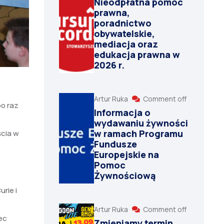
Nieodpłatna pomoc
prawna,
poradnictwo
obywatelskie,
mediacja oraz
edukacja prawna w
2026 r.
Artur Ruka
Comment off
po raz
Informacja o
wydawaniu żywności
w ramach Programu
ścia w
Fundusze
Europejskie na
Pomoc
Żywnościową
rie i
Artur Ruka
Comment off
ec
Zmieniamy termin