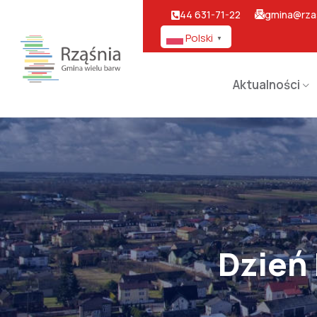
44 631-71-22
gmina@rzas
Polski
▼
Aktualności
Dzień 