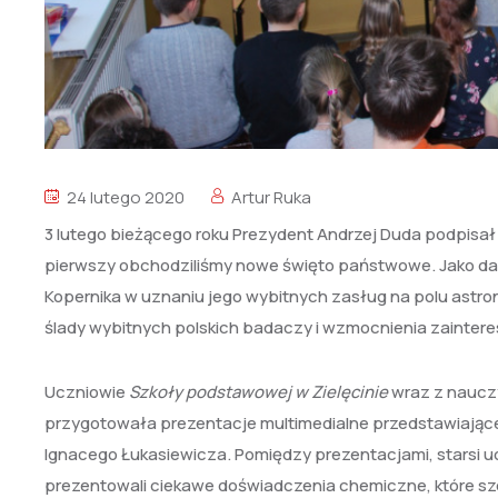
24 lutego 2020
Artur Ruka
3 lutego bieżącego roku Prezydent Andrzej Duda podpisał U
pierwszy obchodziliśmy nowe święto państwowe. Jako d
Kopernika w uznaniu jego wybitnych zasług na polu astrono
ślady wybitnych polskich badaczy i wzmocnienia zainter
Uczniowie
Szkoły podstawowej w Zielęcinie
wraz z nauczy
przygotowała prezentacje multimedialne przedstawiające ży
Ignacego Łukasiewicza. Pomiędzy prezentacjami, starsi u
prezentowali ciekawe doświadczenia chemiczne, które s