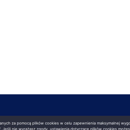
anych za pomocą plików cookies w celu zapewnienia maksymalnej wygod
ę". Jeśli nie wyrażasz zgody, ustawienia dotyczące plików cookies moż