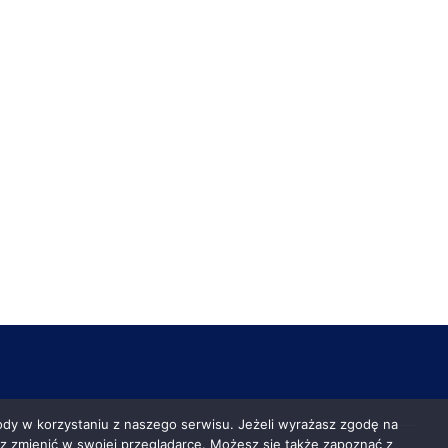
y w korzystaniu z naszego serwisu. Jeżeli wyrażasz zgodę na
esz zmienić w swojej przeglądarce. Możesz się także zapoznać z