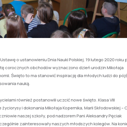
stawę o ustanowieniu Dnia Nauki Polskiej. 19 lutego 2020 roku 
atę corocznych obchodów wyznaczono dzień urodzin Mikołaja
mii. Święto to ma stanowić inspirację dla młodych ludzi do pój
esowania nauką.
cielami również postanowili uczcić nowe święto. Klasa VIII
ciorysy i dokonania Mikołaja Kopernika, Marii Skłodowskiej – Cu
czniowie naszej szkoły, pod nadzorem Pani Aleksandry Pęciak
zczególnie zainteresowały naszych młodszych kolegów. Na koni