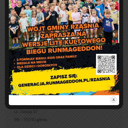
Prośba o szanowanie i
prawidłowe użycie
defibrylatorów AED
Artur Ruka
Comment off
Relacja z Pikniku Rodzinnego
w Suchowoli
Kontakt
Urząd Gminy w Rząśni
ul. 1 Maja 37
98 – 332 Rząśnia