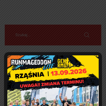
Aktualności
Marcin Kazuba
Comment off
Sportowy weekend z Czarnymi
Rząśnia
Agnieszka Wiśniewska
Comment off