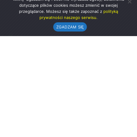
dotyczące plików cookies możesz zmienić w swojej
przeglądarce. Możesz się także zapoznać z
polityką
prywatności naszego serwisu.
ZGADZAM SIĘ
Urząd Gminy w Rząśni
ul. 1 Maja 37
98-332 Rząśnia
AE:PL-57726-56911-GBSAJ-23 (e-doręczenia)
gmina@rzasnia.pl
44 631-71-22 (biuro podawcze)
Godziny otwarcia Urzędu:
pon.: 9.00-17.00
wt.-pt.: 7.30-15.30