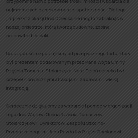
przypomina nam o potrzebie troski, miłości i wsparcia dla
najmłodszych członków naszej społeczności. Dlatego
„imprezy” z okazji Dnia Dziecka nie mogło zabraknąć w
naszej orkiestrze, którą tworzą cudowne, zdolne i
pracowite dzieciaki.
Uroczystość rozpoczęliśmy od przepysznego tortu, który
był prezentem podarowanym przez Pana Wójta Gminy
Rząśnia Tomasza Stolarczyka. Nasz Dzień dziecka był
przepełniony licznymi atrakcjami, zabawami i wielką
integracją.
Serdecznie dziękujemy za wsparcie i pomoc w organizacji
tego dnia Wójtowi Gmina Rząśnia Tomaszowi
Stolarczykowi, Dyrektorowi Zespołu Szkolno-
Przedszkolnego im. Jana Pawła II w Rząśni Damianowi