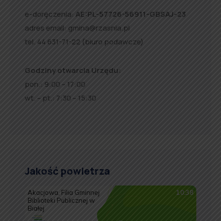
e-doręczenia:
AE:PL-57726-56911-GBSAJ-23
adres email:
gmina@rzasnia.pl
tel. 44 631-71-22 (biuro podawcze)
Godziny otwarcia Urzędu:
pon.: 9:00 – 17:00
wt. – pt.: 7:30 – 15:30
Jakość powietrza