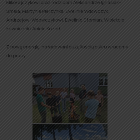
Mikołajczykowi oraz rodzicom Aleksandrze Ignasiak-
Smela, Martynie Pierzynka, Ewelinie Wdowczyk,
Andrzejowi Wdowczykowi, Ewelinie Słomian, Wioletcie
Ławniczek i Anicie Kozieł.
Z nową energią, naładowani dużą ilością cukru wracamy
do pracy.