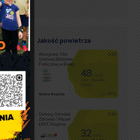
Jakość powietrza
i
h
y