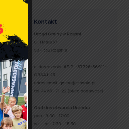
Kontakt
Urząd Gminy w Rząśni
ul. 1 Maja 37
98 – 332 Rząśnia
e-doręczenia:
AE:PL-57726-56911-
GBSAJ-23
adres email:
gmina@rzasnia.pl
tel. 44 631-71-22 (biuro podawcze)
Godziny otwarcia Urzędu:
pon.: 9:00 – 17:00
wt. – pt.: 7:30 – 15:30