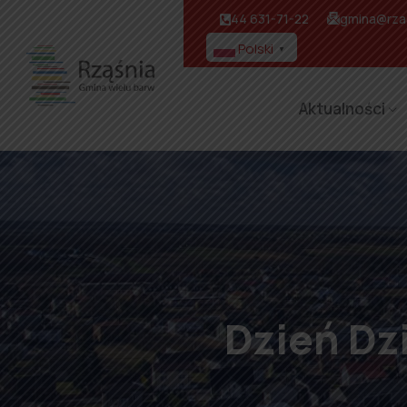
44 631-71-22
gmina@rzas
Polski
▼
Aktualności
Dzień Dz