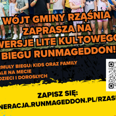
Wykaz nieruchomośc
gruntowych przeznaczonyc
do dzierżaw