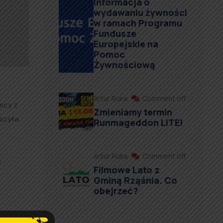
Informacja o
wydawaniu żywności
w ramach Programu
Fundusze
Europejskie na
Pomoc
Żywnościową
Artur Ruka
Comment off
ńscy z
Zmieniamy termin
kszyła
Runmageddon LITE!
Artur Ruka
Comment off
ę
Filmowe Lato z
Gminą Rząśnia. Co
obejrzeć?