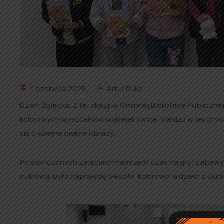
4 czerwca 2025
Artur Ruka
Dzień Dziecka. Z tej okazji w Gminnej Bibliotece Publicznej
kolorowych kryształków wyklejali swoje, bardzo w tej chwi
się o kolejne piękne obrazy.
Po skończonych zajęciach nadszedł czas na gry i zabawy 
cukrową. Było naprawdę wesoło, kolorowo, a dzieci z uśm