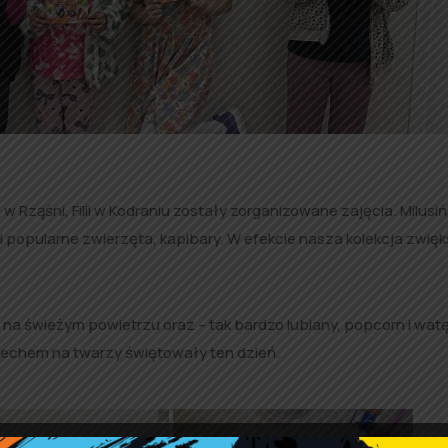
 w Rząśni, Filii w Kodraniu zostały zorganizowane zajęcia. Milusi
li popularne zwierzęta, kapibary. W efekcie nasza kolekcja zwię
na świeżym powietrzu oraz – tak bardzo lubiany, popcorn i wat
iechem na twarzy świętowały ten dzień.