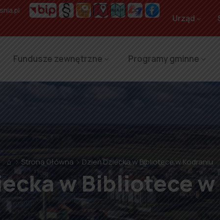
nia.pl
Urząd
Fundusze zewnętrzne
Programy gminne
⌂
Strona Główna
Dzień Dziecka w Bibliotece w Kodraniu
iecka w Bibliotece w