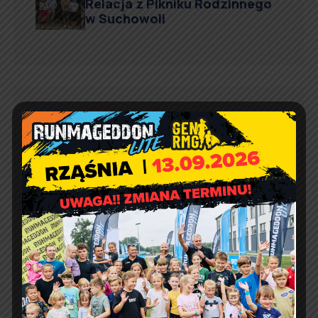
Relacja z Pikniku Rodzinnego
w Suchowoli
Kontakt
Urząd Gminy w Rząśni
ul. 1 Maja 37
98 – 332 Rząśnia
e-doręczenia:
AE:PL-57726-56911-GBSAJ-23
adres email:
gmina@rzasnia.pl
tel. 44 631-71-22 (biuro podawcze)
Godziny otwarcia Urzędu: