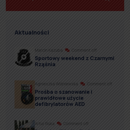
Aktualności
Marcin Kazuba
Comment off
Sportowy weekend z Czarnymi
Rząśnia
Agnieszka Wiśniewska
Comment off
Prośba o szanowanie i
prawidłowe użycie
defibrylatorów AED
Artur Ruka
Comment off