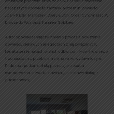
ambitnym pisarzem, który za cel wziął sobie tworzenie
najlepszych opowieści fantasy, autor m.in. powieści:
„Gary & Litin: Maroszek”, „Gary & Litin: Order Cyncynata”, „W
Drodze do Wolności”, Kamilem Sobikiem.
Autor opowiadał między innymi o procesie powstania
powieści, ciekawych anegdotach z nią związanych,
literaturze i tematach bliskich odbiorcom. Mówił również o
trudnościach z przebiciem się na rynku wydawniczym.
Podczas spotkań dał się poznać jako osoba
sympatyczna i otwarta, nawiązując ciekawy dialog z
publicznością.